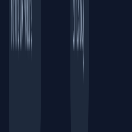
Fortune Ox
·
PG Soft
RTP
96.69
%
·
Volatilidade
Alta
·
Max
5.000x
Fortune Ox Feature
Bonus Buy
Ver Análise Completa →
💬
Comentários
Carregando comentários...
✍️
Deixe seu comentário
Nome (opcional)
Email * (não publicado)
Comentário * (min. 10 caracteres)
0
/2000