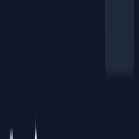
3.500x
Nossa Nota
⭐
4.4
🎬 Vídeos: Grandes Ganhos & Dicas
Gameplay real, grandes prêmios e estratégias testadas
por jogadores
Os vídeos são de criadores independentes no YouTube,
incorporados para fins informativos.
🏆 Grandes Ganhos
(
3
)