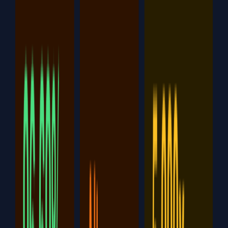
Apenas cassinos licenciados SPA/MF com PIX
instantâneo confirmado
#
1
TanoBet
🇧🇷 SPA/MF
⭐
5
PIX
⚡
Até 5 minutos
Dep. Mínimo
R$20
Licença
Autorizada pela SPA/MF (Ministério da Fazenda)
🎁
100% até R$500 + 50 Rodadas Grátis no Fortune
Tiger