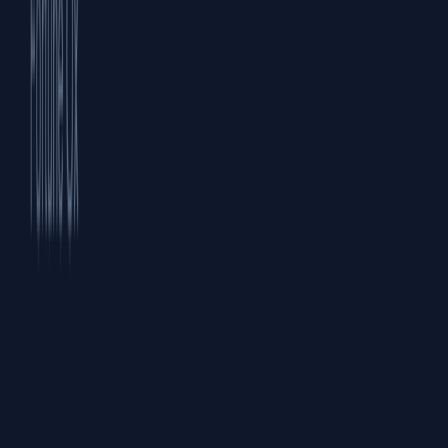
PLAGUED CEMETERY + TURRETS ( Prey Day Survival
Gameplay )
Welcome to a HUGE NEW UPDATE that has added
MULTIPLAYER TRADING, a NEW PLAGUED CEMETERY,
and even ...
Fonte:
YouTube
·
Direitos do criador original
▶
Reproduzir
será que de bom o bônus no the queen&#39;s