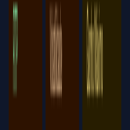
Posso jogar Supermarket Spree de graça?
▼
Supermarket Spree
⭐
4.4
/5
RTP Oficial
96.53
%
Jogar Agora com PIX →
+18 | Jogue com responsabilidade
📊 Ficha Técnica
RTP Oficial
96.53
%
Volatilidade
Média
Grade
5×3, 20 linhas
Aposta Mín.
R$0,20
Max Win
3.500x