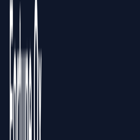
▶
Reproduzir
Supermarket Spree
Fonte:
YouTube
·
Direitos do criador original
▶
Reproduzir