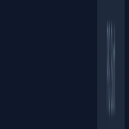
menor teto do catálogo curado da PG Soft, bem abaixo
do mínimo de 5.000× de qualquer outro título 5×3. A
volatilidade é média — configuração rara na PG Soft,
onde a maioria é alta volatilidade. O ambiente de
supermercado ocidental é o único tema não-asiático no
grupo 5×3. Em qualquer análise honesta: menor teto do
catálogo (3.500×), única slot de volatilidade média no
grupo e única temática ocidental. Para jogadores
cansados de slots de mitologia asiática, Supermarket
Spree oferece um registro visual completamente
diferente mantendo a arquitetura familiar 5×3 da PG
Soft.
RTP Oficial
96.53
%
Volatilidade
Média
Max Win