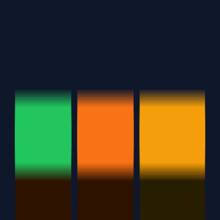
Max Win
3.500x
Lançamento
2022
Recursos Principais
20 Linhas
Shopping Spree Feature
Multiplicadores
Tema Divertido
🏆
🏆 Estratégias Testadas
Comece baixo:
Faça 50-100 spins com aposta
mínima (R$0,20) para sentir o jogo.