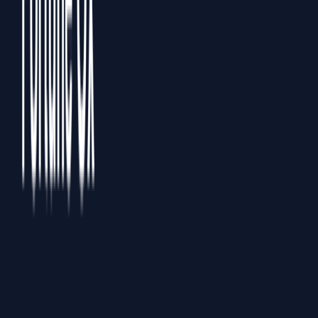
Super Market Spree win 17900$
Sign Up new account link crickex: slotcatalogs.com
Bajilive Link :slotcatalogs.com ...
Fonte:
YouTube
·
Direitos do criador original
▶
Reproduzir
JUST BIG WINS AND HANDPAYS! My recent best
casino wins