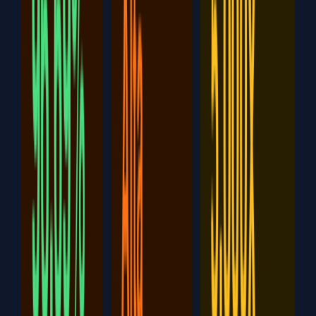
TanoBet é uma plataforma nova criada especificamente
para o mercado brasileiro de iGaming, com domínio
.com.br prioritário para máxima relevância no Google
Brasil. Com foco total em slots PG Soft —
especialmente Fortune Tiger — e PIX como sistema de
pagamento nativo (não adicionado posteriormente), a
TanoBet se posiciona como uma opção moderna e
completamente adaptada ao jogador brasileiro. Bônus
de 100% até R$500 com 50 giros grátis no Tigrinho para
novos jogadores.
Jogar Agora
Ver Review
#
2
Brazino777
🇧🇷 SPA/MF
⭐
4.8