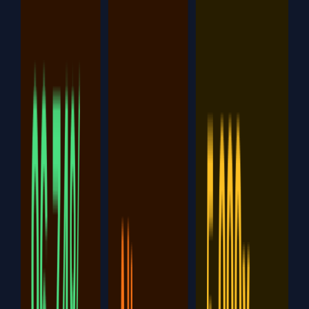
Jogo do Tigrinho
RTP
96.81
% ·
Média
Fortune Ox
RTP
96.69
% ·
Alta
Fortune Dragon
RTP
96.74
% ·
Alta
🏆 Melhores Cassinos com
Fortune
Rabbit
Apenas cassinos licenciados SPA/MF com PIX
instantâneo confirmado