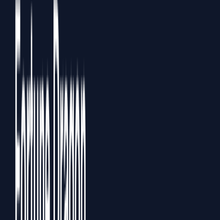
🏆 Grandes Ganhos
(
3
)
▶
Reproduzir
Fortune Rabbit — Mega Big Win com Aposta Pequena!
PG Soft 2025
Aposta pequena, ganho enorme! Veja como os
multiplicadores do Fortune Rabbit podem surpreender.