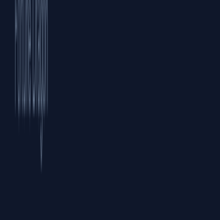
▶
Reproduzir
SIKÊRA SE ARROMBOU NA PIXBET? | #shorts
Já virou tradição o Sikêra e Coringa aprontarem todas
no merchan da Pixbet. Veja mais uma dessa dupla: O
Alerta é exibido às ...
Fonte:
YouTube
·
Direitos do criador original