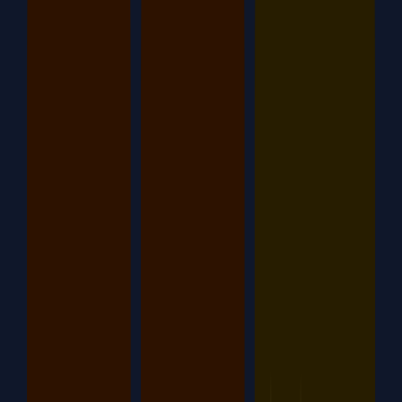
Lançamento
2022
Recursos Principais
Fortune Rabbit Feature
Bonus Buy
Respins
Multiplicadores
🏆
🏆 Estratégias Testadas
Comece baixo:
Faça 50-100 spins com aposta
mínima (R$0,40) para sentir o jogo.
Gestão de banca (regra dos 100x):
Tenha pelo
menos 100x a aposta como banca antes de jogar.
Ignore os "horários quentes":
RNG é aleatório. Não