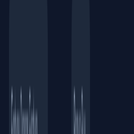
Bonus Buy em todos os jogos PG tornam a plataforma
especialmente atraente para fãs de Fortune Tiger e
Mahjong Ways.
Jogar Agora
Ver Review
🎰 Outros Slots PG Soft que Você Vai
Amar
⭐
4.9
▶ Demo
Jogo do Tigrinho
Fortune Tiger
·
PG Soft
RTP
96.81
%
·
Volatilidade
Média
·
Max
2.500x
Fortune Tiger Feature
Bonus Buy