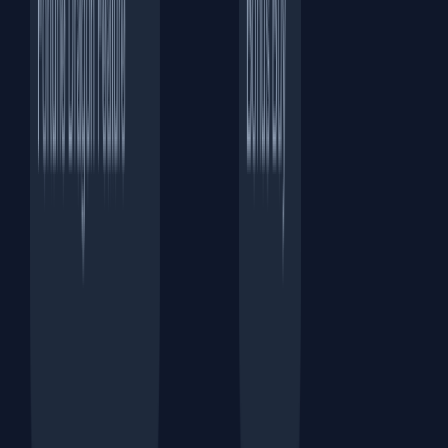
Ver Análise Completa →
⭐
4.6
▶ Demo
Fortune Ox
Fortune Ox
·
PG Soft
RTP
96.69
%
·
Volatilidade
Alta
·
Max
5.000x
Fortune Ox Feature
Bonus Buy
Ver Análise Completa →
⭐
4.7
▶ Demo
Fortune Dragon
Fortune Dragon
·
PG Soft
RTP
96.74
%
·
Volatilidade
Alta
·
Max
5.000x
Fortune Dragon Feature
Bonus Buy