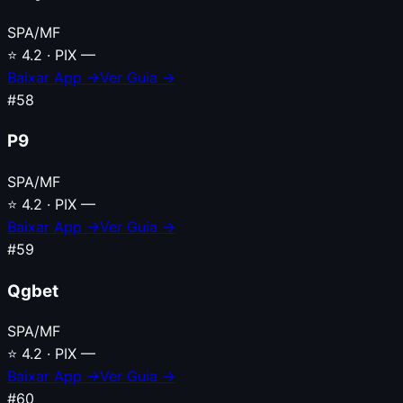
SPA/MF
⭐
4.2
· PIX
—
Baixar App →
Ver Guia →
#
58
P9
SPA/MF
⭐
4.2
· PIX
—
Baixar App →
Ver Guia →
#
59
Qgbet
SPA/MF
⭐
4.2
· PIX
—
Baixar App →
Ver Guia →
#
60