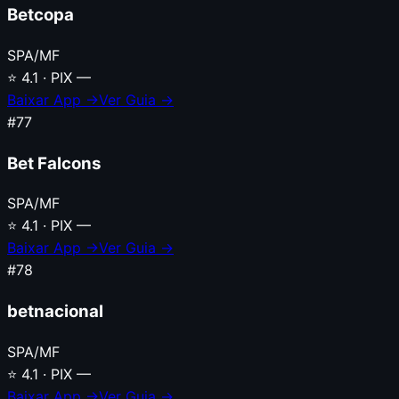
Betcopa
SPA/MF
⭐
4.1
· PIX
—
Baixar App →
Ver Guia →
#
77
Bet Falcons
SPA/MF
⭐
4.1
· PIX
—
Baixar App →
Ver Guia →
#
78
betnacional
SPA/MF
⭐
4.1
· PIX
—
Baixar App →
Ver Guia →