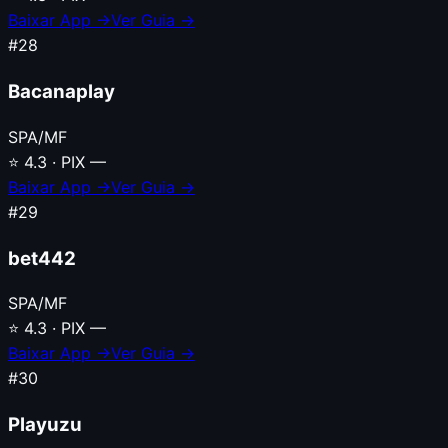
Baixar App →
Ver Guia →
#
28
Bacanaplay
SPA/MF
⭐
4.3
· PIX
—
Baixar App →
Ver Guia →
#
29
bet442
SPA/MF
⭐
4.3
· PIX
—
Baixar App →
Ver Guia →
#
30
Playuzu