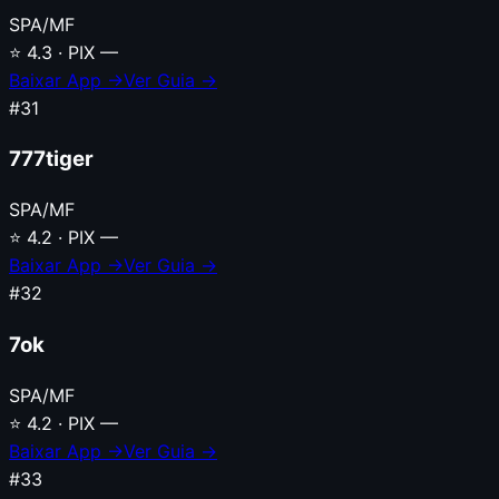
SPA/MF
⭐
4.3
· PIX
—
Baixar App →
Ver Guia →
#
31
777tiger
SPA/MF
⭐
4.2
· PIX
—
Baixar App →
Ver Guia →
#
32
7ok
SPA/MF
⭐
4.2
· PIX
—
Baixar App →
Ver Guia →
#
33