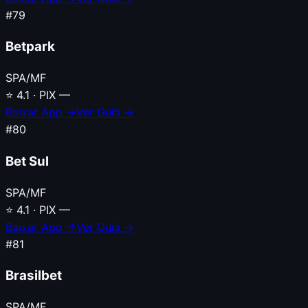
#
79
Betpark
SPA/MF
⭐
4.1
· PIX
—
Baixar App →
Ver Guia →
#
80
Bet Sul
SPA/MF
⭐
4.1
· PIX
—
Baixar App →
Ver Guia →
#
81
Brasilbet
SPA/MF