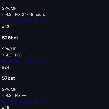
SPA/MF
⭐
4.3
· PIX
24-48 hours
Baixar App →
Ver Guia →
#
23
526bet
SPA/MF
⭐
4.3
· PIX
—
Baixar App →
Ver Guia →
#
24
57bet
SPA/MF
⭐
4.3
· PIX
—
Baixar App →
Ver Guia →
#
25