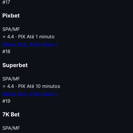
#
17
Pixbet
SPA/MF
⭐
4.4
· PIX
Até 1 minuto
Baixar App →
Ver Guia →
#
18
Superbet
SPA/MF
⭐
4.4
· PIX
Até 10 minutos
Baixar App →
Ver Guia →
#
19
7K Bet
SPA/MF