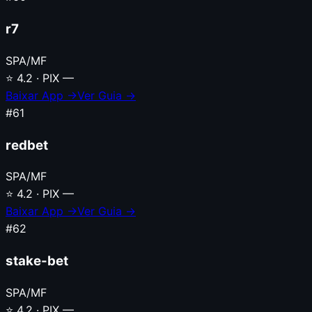
r7
SPA/MF
⭐
4.2
· PIX
—
Baixar App →
Ver Guia →
#
61
redbet
SPA/MF
⭐
4.2
· PIX
—
Baixar App →
Ver Guia →
#
62
stake-bet
SPA/MF
⭐
4.2
· PIX
—