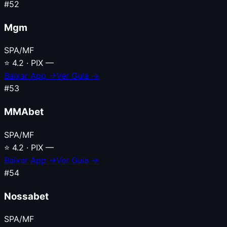
#
52
Mgm
SPA/MF
⭐
4.2
· PIX
—
Baixar App →
Ver Guia →
#
53
MMAbet
SPA/MF
⭐
4.2
· PIX
—
Baixar App →
Ver Guia →
#
54
Nossabet
SPA/MF