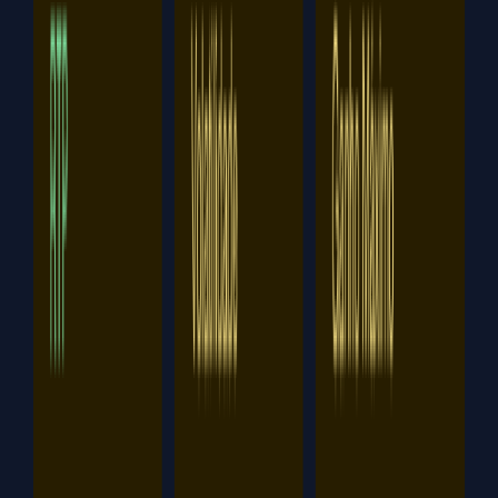
⭐
4.7
Treasures of Aztec
Treasures of Aztec
·
PG Soft
RTP
96.71
%
·
Volatilidade
Alta
·
Max
10.000x
Cluster Pays
Free Spins
Ver Análise Completa →
⭐
4.7
Dragon Hatch
Dragon Hatch
·
PG Soft
RTP
96.83
%
·
Volatilidade
Média
·
Max
10.000x
Cluster Pays
Free Spins
Ver Análise Completa →
⭐
4.8