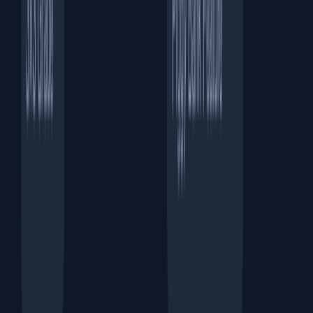
Hip Hop Panda
Hip Hop Panda
·
PG Soft
RTP
96.77
%
·
Volatilidade
Média
·
Max
2.500x
243 Linhas
Panda Wild Expansivo
Ver Análise Completa →
⭐
4.5
Battleground Royale
Battleground Royale
·
PG Soft
RTP
96.74
%
·
Volatilidade
Alta
·
Max
5.000x
Cluster Pays 6×5
Battle Feature
Ver Análise Completa →
⭐
4.5