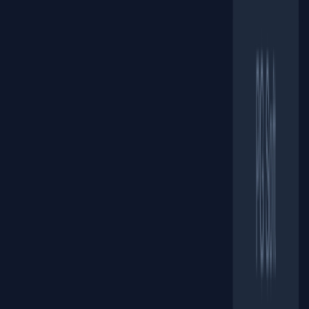
Maior Max Win
6
Demos Interativos
#1 2026
⭐ 4.9/5
🎮 Demo
Fortune Tiger (Jogo do Tigrinho)
RTP 96.81% ·
volatilidade
Média · Max Win 2.500x
RTP 96.81%
Bonus Buy
Max 2.500x
Ler mais
→
🔥 Série Revenge PG Soft 2026
NOVO