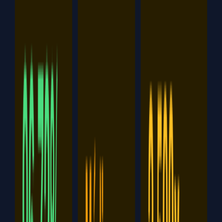
Rise of Apollo
·
PG Soft
RTP
96.8
%
·
Volatilidade
Alta
·
Max
10.000x
Cluster Pays 5×5
Apollo Feature
Ver Análise Completa →
⭐
4.9
Fortune Tiger 2
Fortune Tiger 2
·
PG Soft
RTP
97.02
%
·
Volatilidade
Alta
·
Max
5.000x
Revenge Series
RTP 97.02%
Ver Análise Completa →
⭐
4.8
Fortune Ox 2