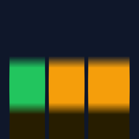
RTP
96.54
%
·
Volatilidade
Alta
·
Max
20.000x
4.096 Formas de Ganhar
Free Spins
Ver Análise Completa →
⭐
4.8
Mahjong Ways 2
Mahjong Ways 2
·
PG Soft
RTP
96.95
%
·
Volatilidade
Média
·
Max
20.000x
3.125 Formas de Ganhar
Free Spins Acumulados
Ver Análise Completa →
⭐
4.5
Lucky Neko
Lucky Neko
·
PG Soft
RTP
96.71
%
·
Volatilidade
Alta
·
Max
2.500x
243 Linhas
Free Spins