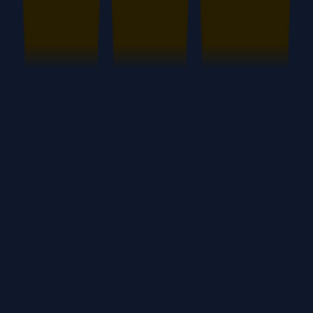
Fortune Snake Feature
Respins Cumulativos
Ver Análise Completa →
⭐
4.5
Futebol Fever
Futebol Fever
·
PG Soft
RTP
96.73
%
·
Volatilidade
Média
·
Max
2.000x
Modo Pênalti
Wild Goleiro
Ver Análise Completa →
⭐
4.6
Rio Fantasia
Rio Fantasia
·
PG Soft
RTP
96.76
%
·
Volatilidade
Média
·
Max
2.000x
Carnival Feature
Multiplicadores Cumulativos
Ver Análise Completa →