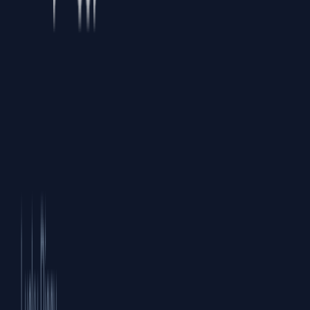
⭐
4.5
Fortune Horse
Fortune Horse
·
PG Soft
RTP
96.76
%
·
Volatilidade
Média
·
Max
10.000x
Revenge Series
Fortune Horse Feature
Ver Análise Completa →
⚖️ Série Revenge vs Originais — Comparação
Rápida
RTP
RTP
Max Win
Max Win
Jogo
Original
Revenge
Original
Revenge
Fortune
97.02%
96.81%
2.500x
5.000x ↑
Tiger
↑
Fortune
96.85%
96.69%
5.000x
8.000x ↑