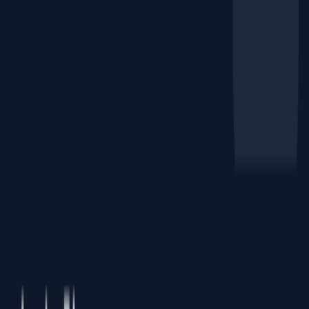
A Série Revenge reinventa os clássicos da PG Soft com
RTPs melhorados (até
97.02%
), novos multiplicadores
em cascata e max wins expandidos.
⭐
4.9
Fortune Tiger 2
Fortune Tiger 2
·
PG Soft
RTP
97.02
%
·
Volatilidade
Alta
·
Max
5.000x
Revenge Series
RTP 97.02%
Ver Análise Completa →
⭐
4.8
Fortune Ox 2
Fortune Ox 2
·
PG Soft