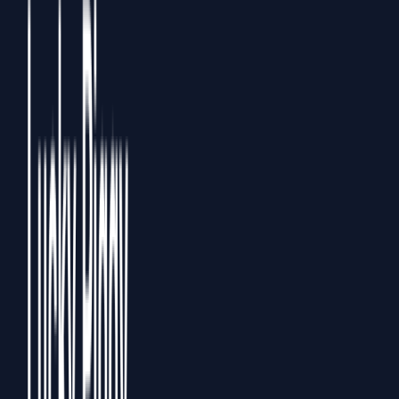
RTP
96.85
%
·
Volatilidade
Alta
·
Max
8.000x
Revenge Series
Max Win 8.000x
Ver Análise Completa →
⭐
4.6
Fortune Mouse 2
Fortune Mouse 2
·
PG Soft
RTP
96.8
%
·
Volatilidade
Média
·
Max
3.000x
Revenge Series
Max Win 3.000x
Ver Análise Completa →
⭐
4.9
Super Dragon Hatch
Super Dragon Hatch
·
PG Soft
RTP
96.9
%
·
Volatilidade
Alta
·
Max
20.000x