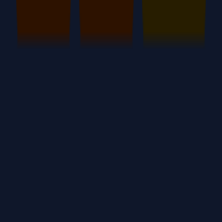
com licença SPA/MF confirmada. Criado especialmente
para o mercado brasileiro, oferece torneios semanais de
PG Soft com prêmios de até R$100 mil, PIX ultrarrápido
em até 3 minutos e interface 100% em português. É
referência nacional para quem busca slots como Fortune
Tiger e Mahjong Ways 2.
Jogar Agora
Ver Review
#
3
Bet365
🇧🇷 SPA/MF
⭐
4.8
PIX
⚡
Até 5 minutos
Dep. Mínimo
R$10
Licença