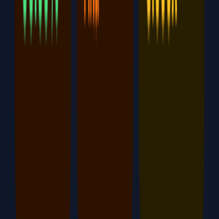
novos jogadores.
Jogar Agora
Ver Review
#
2
Brazino777
🇧🇷 SPA/MF
⭐
4.8
PIX
⚡
Até 3 minutos
Dep. Mínimo
R$20
Licença
Portaria SPA/MF nº 466/2025
🎁
100% até R$500 + 50 Rodadas Grátis
Brazino777 é um dos cassinos mais populares do Brasil