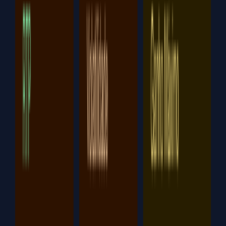
que não pode perder. Use as ferramentas de
autoexclusão disponíveis nos cassinos licenciados.
❓ Perguntas Frequentes (FAQ)
Qual é o RTP do Maravilhas Espirituais?
▼
Qual o max win do Maravilhas Espirituais?
▼
Posso jogar Maravilhas Espirituais de graça?
▼
Maravilhas Espirituais
⭐
4.2
/5
RTP Oficial
96.73
%
Jogar Agora com PIX →
+18 | Jogue com responsabilidade