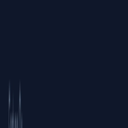
▶
Reproduzir
10,000X SLOT WIN CAME OUT OF NOWHERE! #shorts
#gambling #slots
Catch me Live on my Kick Channel every night at 10pm
EST! slotcatalogs.com JOIN MY DISCORD TODAY FOR
VIEWER ...
Fonte:
YouTube
·
Direitos do criador original
💡 Dicas & Estratégias
(
3
)