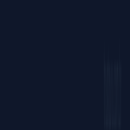
🐯
Slots PG Soft