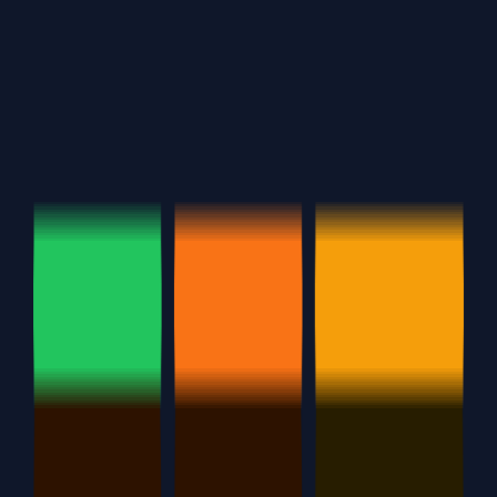
RTP Oficial
96.73
%
Volatilidade
Média
Grade
5×3, 243 linhas
Aposta Mín.
R$0,40
Max Win
2.500x
Lançamento
2022
Recursos Principais
243 Linhas
Spirit Gifts