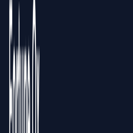
▶
Reproduzir
Mahjong Ways 2 hits A BIG WIN Bonus!! #slots
Find the best deals, bonuses and reviews:
slotcatalogs.com Classic tiles, modern chaos Watch
SlotSpinner hit a BIG ...
Fonte:
YouTube
·
Direitos do criador original