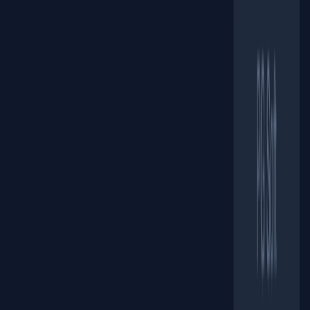
seguem as regras visuais do Mahjong (tiles
correspondentes). rodadas grátis com multiplicadores
de tile dourado que acumulam. Série Mahjong da PG
Soft tornou-se referência de qualidade no mercado
asiático e crescentemente popular no Brasil. A alta
volatilidade significa que as vitórias podem ser menos
frequentes, mas quando chegam, costumam ser muito
mais expressivas, com potencial real para big wins. Com
RTP de 96.74% certificado e ganho máximo de 5.000x,
o Mahjong Wins está entre as opções mais competitivas
do catálogo da PG Soft para 2022. Recomendado para
jogadores que buscam uma combinação de
entretenimento e retorno real em cassinos online
licenciados no Brasil.
RTP Oficial
96.74
%
Volatilidade