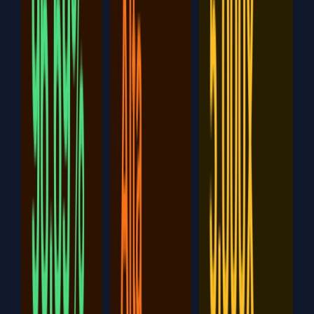
Dep. Mínimo
R$20
Licença
Autorizada pela SPA/MF (Ministério da Fazenda)
🎁
100% até R$500 + 50 Rodadas Grátis no Fortune
Tiger
TanoBet é uma plataforma nova criada especificamente
para o mercado brasileiro de iGaming, com domínio
.com.br prioritário para máxima relevância no Google
Brasil. Com foco total em slots PG Soft —
especialmente Fortune Tiger — e PIX como sistema de
pagamento nativo (não adicionado posteriormente), a
TanoBet se posiciona como uma opção moderna e
completamente adaptada ao jogador brasileiro. Bônus
de 100% até R$500 com 50 giros grátis no Tigrinho para
novos jogadores.