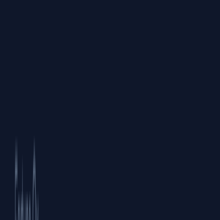
▶
Reproduzir
How antique slots work 🎰 #slotmachine
Fonte:
YouTube
·
Direitos do criador original
💡 Dicas & Estratégias
(
3
)