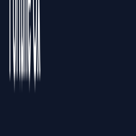
▶
Reproduzir
HOW TO WIN AT SLOTS 101! #slots #casino
#mikkimase
JOIN THE GANG! PLEASE SUBSCRIBE:
https://youtube.com/@thebigjackpot?
sub_confirmation=1 ✓ Join my channel.
Fonte:
YouTube
·
Direitos do criador original