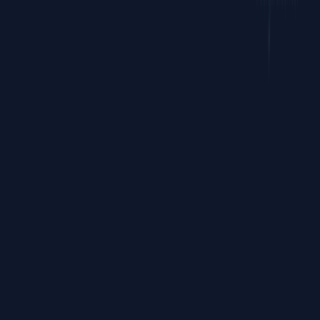
88wins ou Fortune Tiger? Diferenças Que
Importam em 2026
88wins 2026: RTP real, cassinos com PIX, estratégias de
especialistas. Análise independente. +18 Jogue com
responsabilidade.
Ler mais →