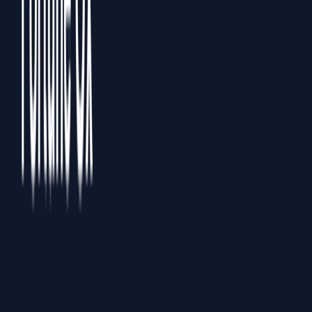
▶
Reproduzir
Kraken Gold Rush Buy Spin 30 - PG soft Games
#pgsoft #casino #krakengoldrush #maxwin
#onlineslotgame
Fonte:
YouTube
·
Direitos do criador original