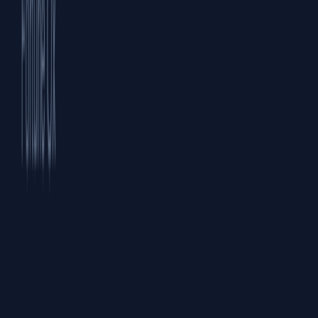
▶
Reproduzir
TESTEI O NOVO JOGO DA PG⚡️ KRAKEN GOLD RUSH⚡️
Esse vídeo possuí apenas fins de entretenimento..
Lembre-se que isso pode resultar em perdas, Esses
Jogos são para maiores ...
Fonte:
YouTube
·
Direitos do criador original