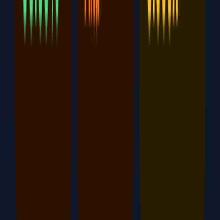
TanoBet se posiciona como uma opção moderna e
completamente adaptada ao jogador brasileiro. Bônus
de 100% até R$500 com 50 giros grátis no Tigrinho para
novos jogadores.
Jogar Agora
Ver Review
#
2
Brazino777
🇧🇷 SPA/MF
⭐
4.8
PIX
⚡
Até 3 minutos
Dep. Mínimo
R$20
Licença
Portaria SPA/MF nº 466/2025