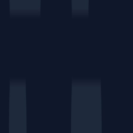
Carregando comentários...
✍️
Deixe seu comentário
Nome (opcional)
Email * (não publicado)
Comentário * (min. 10 caracteres)
0
/2000
⚠️ Comentários passam por moderação antes de serem
publicados.
Enviar comentário →
🛡️
Jogue com Responsabilidade — Apenas +18