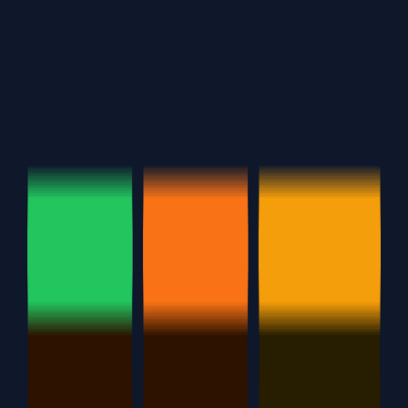
Nome Original
Kraken Gold Rush
RTP Oficial
96.75
%
Volatilidade
Média
Grade
6×5, Cluster Pays
Aposta Mín.
R$0,40
Max Win
5.000x
Lançamento
2025
Recursos Principais
Cluster Pays