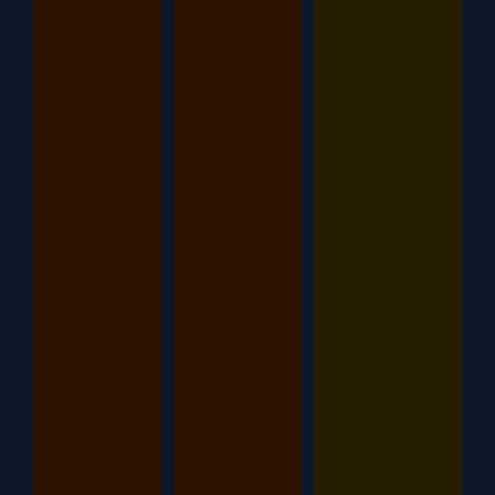
RTP Oficial
96.75
%
Jogar Agora com PIX →
+18 | Jogue com responsabilidade
📊 Ficha Técnica
RTP Oficial
96.75
%
Volatilidade
Média
Grade
6×5, Cluster Pays
Aposta Mín.
R$0,40
Max Win
5.000x
Lançamento
2025
🎰 Jogos Similares
Jogo do Tigrinho
RTP
96.81
% ·
Média