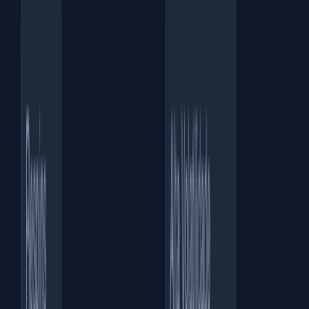
Apostas online são entretenimento, não fonte de renda.
Nunca aposte dinheiro que não pode perder. Cassinos
listados possuem licença SPA/MF e ferramentas de
autoexclusão. Ajuda: CVV 188.
+
18
betblocker
Saiba Mais →
📰
Mais recentes
30
Ver todos →