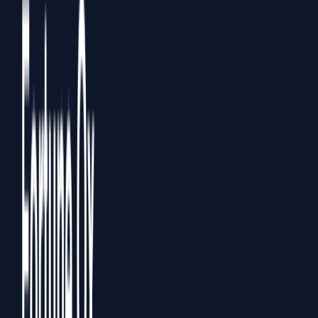
▶
Reproduzir
🔥 BIG WIN no Kraken Gold Rush! 💰Explosão de Ouro!
#KrakenGoldRush#CassinoOnline#Jackpot#CasinoBrasi
Kraken Gold Rush trazendo uma grande vitória! Slot
pagando alto, símbolos premium e muita emoção do
começo ao fim.
Fonte:
YouTube
·
Direitos do criador original