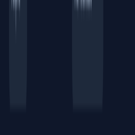
🐯
Slots PG Soft
28 de jun. de 2026
777 be ou Fortune Tiger? Diferenças Que
Importam em 2026