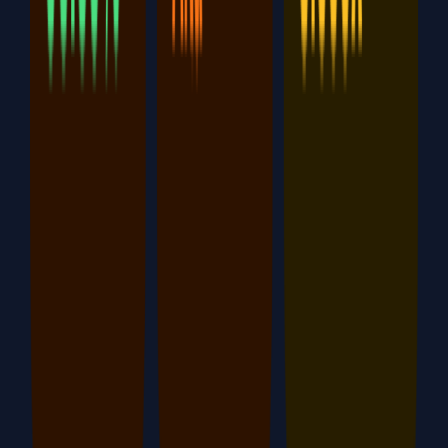
Brazino777
🇧🇷 SPA/MF
⭐
4.8
PIX
⚡
Até 3 minutos
Dep. Mínimo
R$20
Licença
Portaria SPA/MF nº 466/2025
🎁
100% até R$500 + 50 Rodadas Grátis
Brazino777 é um dos cassinos mais populares do Brasil
com licença SPA/MF confirmada. Criado especialmente
para o mercado brasileiro, oferece torneios semanais de
PG Soft com prêmios de até R$100 mil, PIX ultrarrápido
em até 3 minutos e interface 100% em português. É