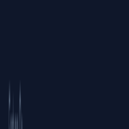
▶
Reproduzir
Jungle delight 20 bet big win#yonogameswintrick
#catgame #bigwin #yonogaming #bigbet
#jungledelight
Fonte:
YouTube
·
Direitos do criador original
💡 Dicas & Estratégias
(
3
)