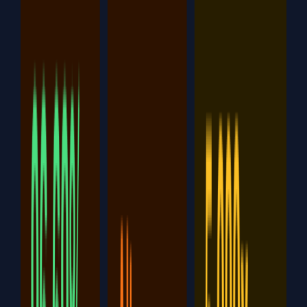
RTP
96.69
% ·
Alta
🏆 Melhores Cassinos com
Delícias
da Selva
Apenas cassinos licenciados SPA/MF com PIX
instantâneo confirmado
#
1
TanoBet
🇧🇷 SPA/MF
⭐
5
PIX
⚡
Até 5 minutos
Dep. Mínimo
R$20