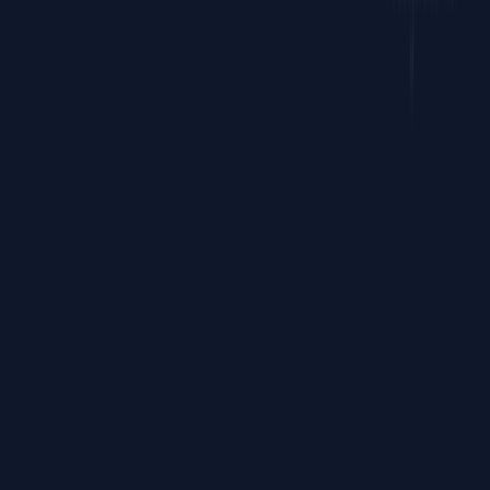
88wins 2026: RTP real, cassinos com PIX, estratégias de
especialistas. Análise independente. +18 Jogue com
responsabilidade.
Ler mais →