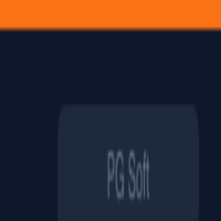
Jogue com responsabilidade
◉
Responsável
Jogo Responsável
◎
Notícias