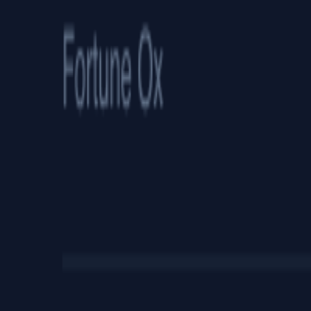
96.72
%
Volatilidade
Média
Max Win
2.500x
Nossa Nota
⭐
4.2
🎬 Vídeos: Grandes Ganhos & Dicas
Gameplay real, grandes prêmios e estratégias testadas p
Os vídeos são de criadores independentes no YouTube, in
🏆 Grandes Ganhos
(
3
)