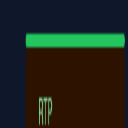
▶
Reproduzir
GEMSTONE ЗАНОС В ПГ СОФТ! PG SOFT ЗАНОС #pg #pg
данный контент не является рекламой азартных онлайн
Fonte:
YouTube
·
Direitos do criador original