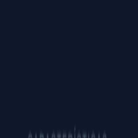
Fonte:
YouTube
·
Direitos do criador original
▶
Reproduzir
VOLTOU A PAGAR? FORREI NO GEMSTONE GOLD!
Seja membro deste canal e ganhe benefícios: https://ww
Fonte:
YouTube
·
Direitos do criador original