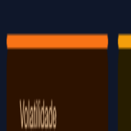
osft #wildape #битвапровайдеров #пг
-игр! Никаких ссылок в видео, в комментариях, в опис