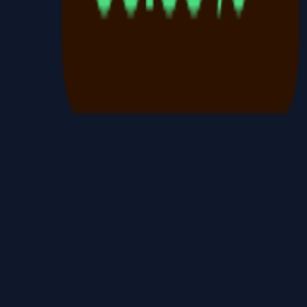
Nasa comment section ang link! Super legit! #Superph #g
Fonte:
YouTube
·
Direitos do criador original
💡 Dicas & Estratégias
(
3
)
▶
Reproduzir
App de GANHAR DINHEIRO funciona? #shorts #Shorts
App de GANHAR DINHEIRO funciona? . Me Sigam nas Minhas 