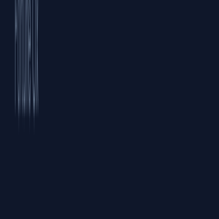
Reproduzir
TESTEI O NOVO JOGO DA PG! GALAXY MINER .
#youtubeshorts #casino #pg #fly #foryou #foryou
Fonte:
YouTube
·
Direitos do criador original
▶
Reproduzir
TESTEI O NOVO SLOT DA PG! *galaxy miner*