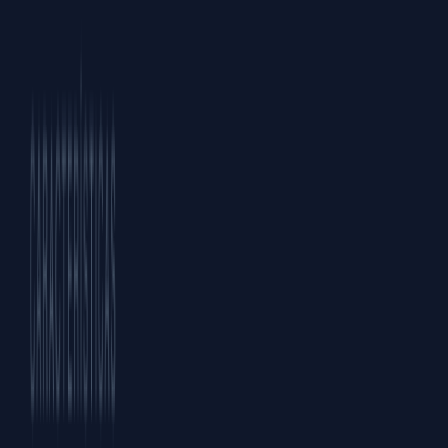
regulares de PG Soft. A promoção de Bonus Buy 50%
off é a favorita dos jogadores e diferencia a Energia Bet
da concorrência.
Jogar Agora
Ver Review
#
7
BetBoom
🇧🇷 SPA/MF
⭐
4.6
PIX
⚡
Até 5 minutos
Dep. Mínimo
R$5
Licença
Portaria SPA/MF nº 2.103, de 30/12/2024 (Betboom
Ltda)