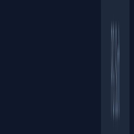
de cristais raros. A Broca Espacial (Mining Drill Curinga)
perfura a grade verticalmente criando Curingas em toda
a coluna. rodadas grátis com Explosão de Asteróide:
fragmentos do asteróide atingem posições aleatórias
adicionando Curingas multiplicadores. A alta volatilidade
significa que as vitórias podem ser menos frequentes,
mas quando chegam, costumam ser muito mais
expressivas, com potencial real para big wins. Com RTP
de 96.74% certificado e ganho máximo de 5.000x, o
Galaxy Miner está entre as opções mais competitivas do
catálogo da PG Soft para 2023. Recomendado para
jogadores que buscam uma combinação de
entretenimento e retorno real em cassinos online
licenciados no Brasil.
RTP Oficial
96.74
%
Volatilidade