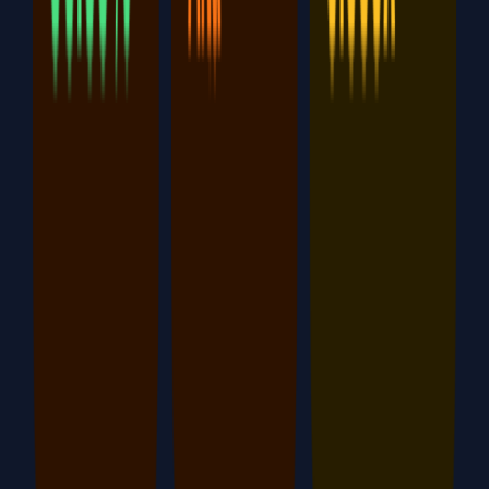
Brazino777
🇧🇷 SPA/MF
⭐
4.8
PIX
⚡
Até 3 minutos
Dep. Mínimo
R$20
Licença
Portaria SPA/MF nº 466/2025
🎁
100% até R$500 + 50 Rodadas Grátis
Brazino777 é um dos cassinos mais populares do Brasil
com licença SPA/MF confirmada. Criado especialmente
para o mercado brasileiro, oferece torneios semanais de
PG Soft com prêmios de até R$100 mil, PIX ultrarrápido
em até 3 minutos e interface 100% em português. É
referência nacional para quem busca slots como Fortune