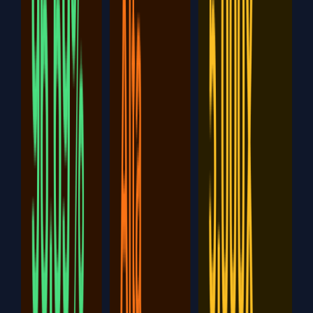
Autorizada pela SPA/MF (Ministério da Fazenda)
🎁
100% até R$500 + 50 Rodadas Grátis no Fortune
Tiger
TanoBet é uma plataforma nova criada especificamente
para o mercado brasileiro de iGaming, com domínio
.com.br prioritário para máxima relevância no Google
Brasil. Com foco total em slots PG Soft —
especialmente Fortune Tiger — e PIX como sistema de
pagamento nativo (não adicionado posteriormente), a
TanoBet se posiciona como uma opção moderna e
completamente adaptada ao jogador brasileiro. Bônus
de 100% até R$500 com 50 giros grátis no Tigrinho para
novos jogadores.
Jogar Agora
Ver Review
#
2