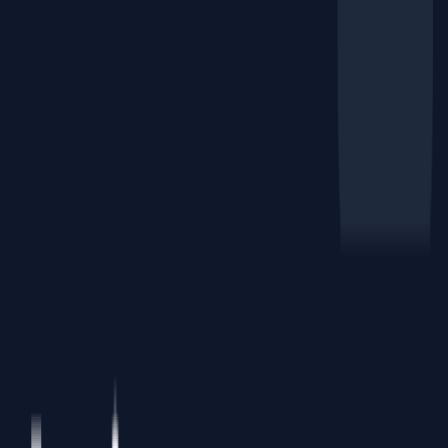
Alta
Max Win
5.000x
Nossa Nota
⭐
4.3
🎬 Vídeos: Grandes Ganhos & Dicas
Gameplay real, grandes prêmios e estratégias testadas
por jogadores
Os vídeos são de criadores independentes no YouTube,
incorporados para fins informativos.
🏆 Grandes Ganhos
(
3
)