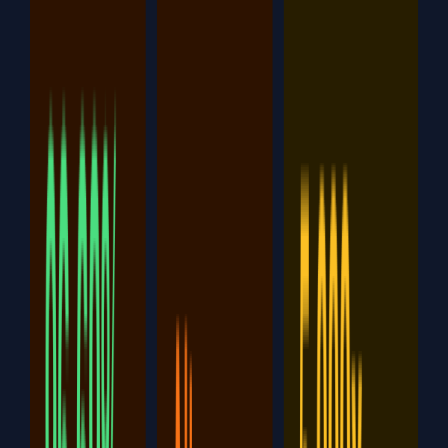
📊 Ficha Técnica
RTP Oficial
96.75
%
Volatilidade
Baixa
Grade
3 rolos (3-4-3), 10 linhas
Aposta Mín.
R$0,40
Max Win
5.000x
Lançamento
2025
🎰 Jogos Similares
Jogo do Tigrinho
RTP
96.81
% ·
Média
Fortune Rabbit
RTP
96.72
% ·
Média