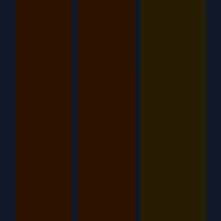
Grade
3 rolos (3-4-3), 10 linhas
Aposta Mín.
R$0,40
Max Win
5.000x
Lançamento
2025
Recursos Principais
Fortune Snake Feature
Respins Cumulativos
Volatilidade Baixa
Ano da Serpente 2025
Compatível Mobile