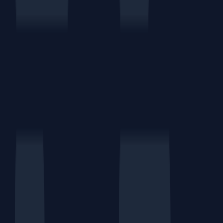
Fortune Rabbit Feature
Bonus Buy
Ver Análise Completa →
⭐
4.6
▶ Demo
Fortune Ox
Fortune Ox
·
PG Soft
RTP
96.69
%
·
Volatilidade
Alta
·
Max
5.000x
Fortune Ox Feature
Bonus Buy
Ver Análise Completa →
💬
Comentários
Carregando comentários...
✍️
Deixe seu comentário