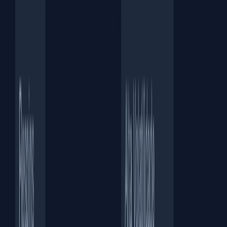
Nome (opcional)
Email * (não publicado)
Comentário * (min. 10 caracteres)
0
/2000
⚠️ Comentários passam por moderação antes de serem
publicados.
Enviar comentário →
🛡️
Jogue com Responsabilidade — Apenas +18
Apostas online são entretenimento, não fonte de renda.
Nunca aposte dinheiro que não pode perder. Cassinos
listados possuem licença SPA/MF e ferramentas de