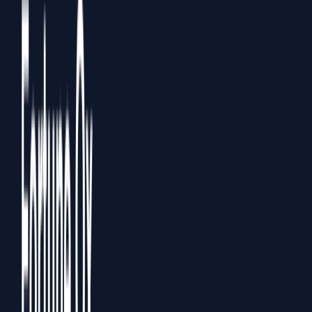
▶
Reproduzir
Fortune Snake (PG SOFT)
Fonte:
YouTube
·
Direitos do criador original