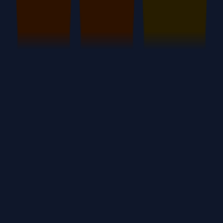
Jogar Agora
Ver Review
#
2
Brazino777
🇧🇷 SPA/MF
⭐
4.8
PIX
⚡
Até 3 minutos
Dep. Mínimo
R$20
Licença
Portaria SPA/MF nº 466/2025
🎁
100% até R$500 + 50 Rodadas Grátis
Brazino777 é um dos cassinos mais populares do Brasil
com licença SPA/MF confirmada. Criado especialmente