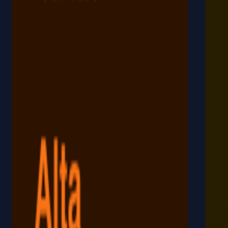
ON!
aldojotinha Twitter: @canaldojotinha Esse vídeo possui 
ON!