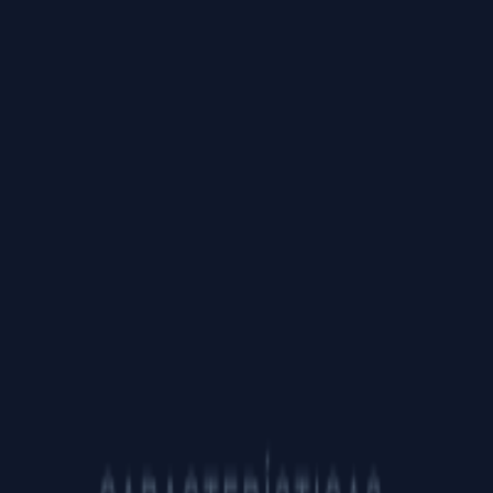
PLATAFORMA NOVA PARA JOGAR FORTUNE DRAGON! EST
Fonte:
YouTube
·
Direitos do criador original
▶
Reproduzir
FORTUNE DRAGON NOVA ESTRATEGIA PARA FORRAR 
No vídeo de hoje, provamos que o método se adapta ao al
Fonte:
YouTube
·
Direitos do criador original