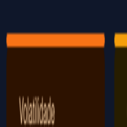
AFORMA NOVA REGULAMENTADA FIXADA NOS COMENTARIO