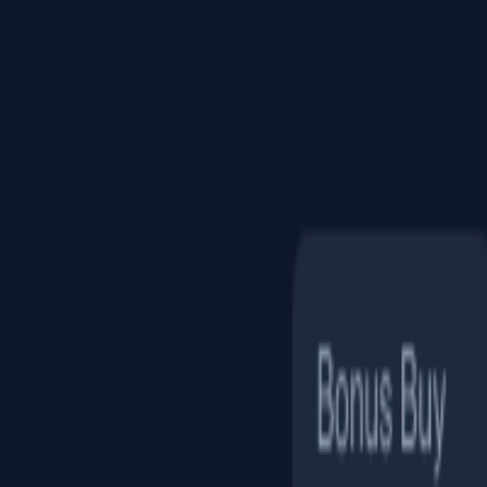
STRATEGIA
método mais quente do momento: o Fortune Dragon soltou m
 Dragon