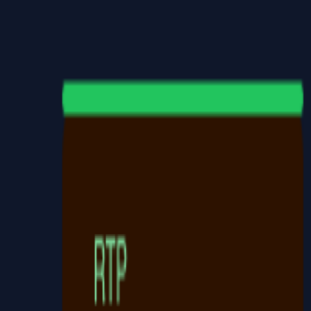
▶
Reproduzir
INSANE START! 481% RTP in First 100 Spins on Dragon’s
Welcome back to The Gaming Lab! Today, we are testing Dr
Fonte:
YouTube
·
Direitos do criador original