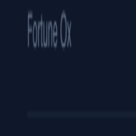
Volatilidade
Alta
Max Win
5.000x
Nossa Nota
⭐
4.3
🎬 Vídeos: Grandes Ganhos & Dicas
Gameplay real, grandes prêmios e estratégias testadas p
Os vídeos são de criadores independentes no YouTube, in
🏆 Grandes Ganhos
(
3
)