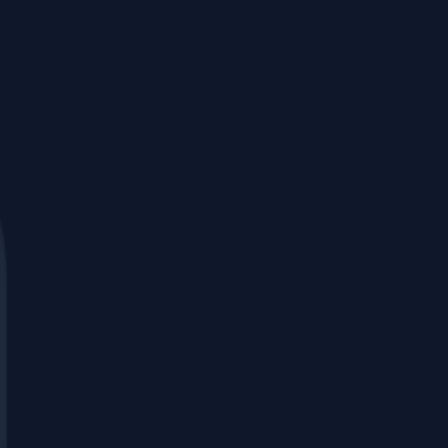
 not ...