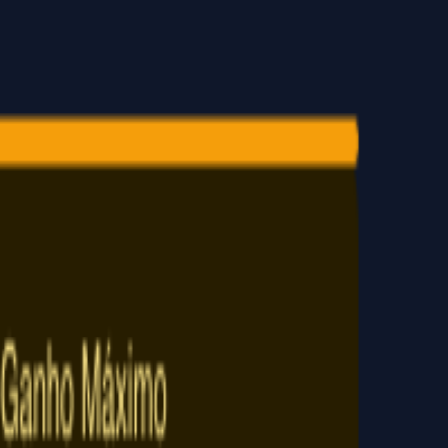
 777 spins ...