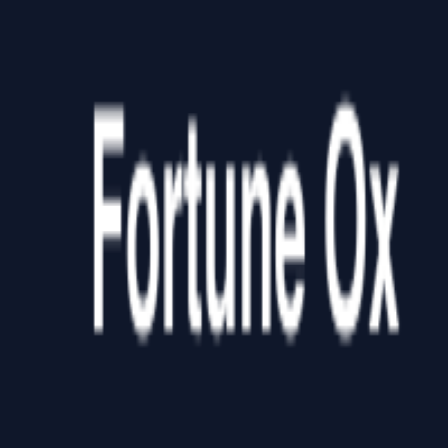
Busca do Tesouro do Dragão
2026
Dragon's Treasure Quest
· PG Soft ·
2023
Análise por
Pedro Alves
Especialista em Slots PG Soft
Busca do Tesouro do Dragão (Dragon's Treasure Quest) é
explorador adentra a caverna em busca do tesouro guard
rodadas grátis com o modo "Caça ao Tesouro" que revela m
frequentes, mas quando chegam, costumam ser muito mais
dragons-treasure-quest está entre as opções mais comp
entretenimento e retorno real em cassinos online licenciad
RTP Oficial
96.74
%