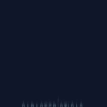
Fonte:
YouTube
·
Direitos do criador original
▶
Reproduzir
NEW UPDATE 1.7.7 - NEW BOSS + DEFENSE TURRET PARTS
Welcome to LAST DAY ON EARTH SURVIVAL where THE NEW
Fonte:
YouTube
·
Direitos do criador original