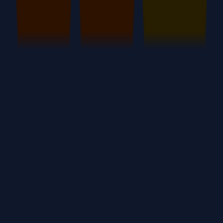
Fantasy sports platform — no SPA/MF license
🎁
₹1 Entry Fee · ₹15 Crore Prize Pool
COME SPORTS is India's No.1 trusted real-money
fantasy app. Join contests starting at just ₹1 to win up
to ₹15 Crore. Compete with 10 lakh+ players with
instant UPI withdrawals. No KYC required, no TDS, no
GST.
Jogar Agora
Ver Review
#
5
Betano
🇧🇷 SPA/MF
⭐
4.7
PIX
⚡
Até 4 minutos
Dep. Mínimo