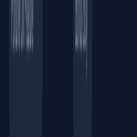
30
Ver todos →