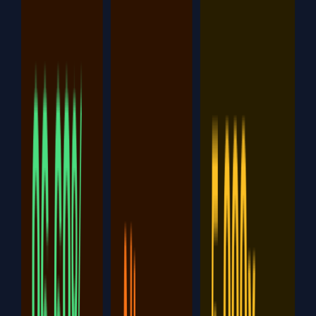
⭐
4.8
PIX
⚡
Até 3 minutos
Dep. Mínimo
R$20
Licença
Portaria SPA/MF nº 466/2025
🎁
100% até R$500 + 50 Rodadas Grátis
Brazino777 é um dos cassinos mais populares do Brasil
com licença SPA/MF confirmada. Criado especialmente
para o mercado brasileiro, oferece torneios semanais de
PG Soft com prêmios de até R$100 mil, PIX ultrarrápido
em até 3 minutos e interface 100% em português. É
referência nacional para quem busca slots como Fortune
Tiger e Mahjong Ways 2.
Jogar Agora
Ver Review