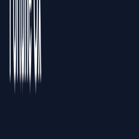
▶
Reproduzir
DOOMSDAY RAMPAGE MQM BET GAMEPLAY 🤑🤑💰
Fonte:
YouTube
·
Direitos do criador original
▶
Reproduzir