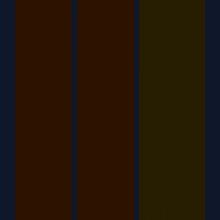
Max Win
5.000x
Lançamento
2025
🎰 Jogos Similares
Jogo do Tigrinho
RTP
96.81
% ·
Média
Fortune Rabbit
RTP
96.72
% ·
Média
Fortune Ox
RTP
96.69
% ·
Alta
🏆 Melhores Cassinos com