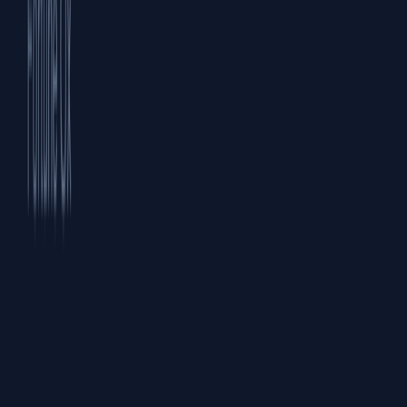
Fonte:
YouTube
·
Direitos do criador original
🎮
🎮 Mecânica Detalhada
:
Apocalipse Selvagem
Fornecedor
PG Soft (Pocket Games Soft)
Nome Original
Doomsday Rampage
RTP Oficial
96.75
%
Volatilidade
Média
Grade
5×1, Rodas de Multiplicador
Aposta Mín.
R$0,20