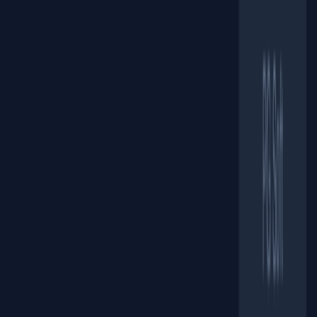
volatilidade ALTA. Mecânica destaque: Curingas-on-the-
Way transformações de símbolos + Multiplicadores
Somativos que se acumulam durante o bônus. rodadas
grátis ativam com símbolos de dispersão Banner; cada
banner adicional durante o bônus aumenta o
multiplicador inicial. Max win de 25.000x — segundo
maior teto da PG Soft (perdendo apenas para Captain's
Bounty). Visual épico com Odin, Thor e os corvos
Huginn e Muninn. A alta volatilidade significa que as
vitórias podem ser menos frequentes, mas quando
chegam, costumam ser muito mais expressivas, com
potencial real para big wins. Com RTP de 96.76%
certificado e ganho máximo de 25.000x, o Asgardian
Rising está entre as opções mais competitivas do
catálogo da PG Soft para 2023. Recomendado para
jogadores que buscam uma combinação de
entretenimento e retorno real em cassinos online
licenciados no Brasil.