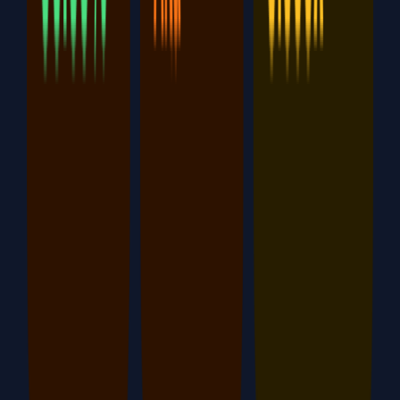
Jogar Agora
Ver Review
#
2
Brazino777
🇧🇷 SPA/MF
⭐
4.8
PIX
⚡
Até 3 minutos
Dep. Mínimo
R$20
Licença
Portaria SPA/MF nº 466/2025
🎁
100% até R$500 + 50 Rodadas Grátis
Brazino777 é um dos cassinos mais populares do Brasil
com licença SPA/MF confirmada. Criado especialmente