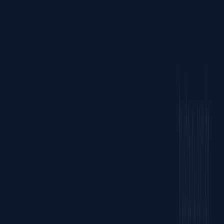
🐯
Slots PG Soft
28 de jun. de 2026