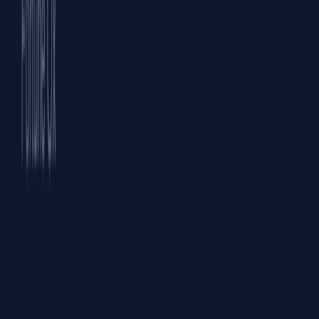
Cassino é para maiores de 18 anos! Cassino pode
acarretar perdas e não tente replicar nada mostrado
nesse video. Esse video ...
Fonte:
YouTube
·
Direitos do criador original
▶
Reproduzir
DOIS 1000X SEGUIDOS! O SLOT DO MERLIN PAGA
DEMAIS! *INACREDITAVEL* *30 SPINS DE PRIMEIRA!*