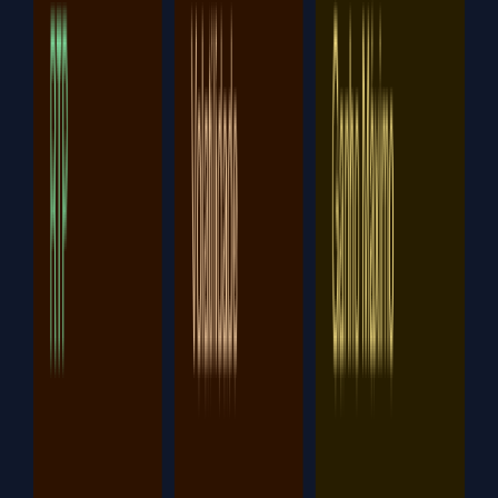
autoexclusão disponíveis nos cassinos licenciados.
❓ Perguntas Frequentes (FAQ)
Qual é o RTP do Ascensão de Asgard?
▼
Qual o max win do Ascensão de Asgard?
▼
Posso jogar Ascensão de Asgard de graça?
▼
Ascensão de Asgard
⭐
4.7
/5
RTP Oficial
96.76
%
Jogar Agora com PIX →
+18 | Jogue com responsabilidade