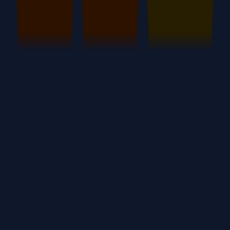
para o mercado brasileiro, oferece torneios semanais de
PG Soft com prêmios de até R$100 mil, PIX ultrarrápido
em até 3 minutos e interface 100% em português. É
referência nacional para quem busca slots como Fortune
Tiger e Mahjong Ways 2.
Jogar Agora
Ver Review
#
3
Bet365
🇧🇷 SPA/MF
⭐
4.8
PIX
⚡
Até 5 minutos
Dep. Mínimo
R$10
Licença
Portaria SPA/MF nº 250, de 07/02/2025 (HS do Brasil