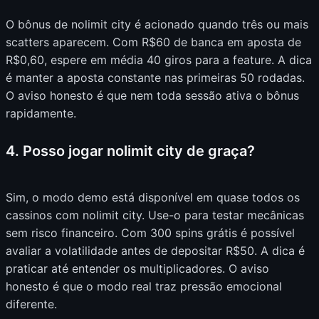
O bônus de nolimit city é acionado quando três ou mais
scatters aparecem. Com R$60 de banca em aposta de
R$0,60, espere em média 40 giros para a feature. A dica
é manter a aposta constante nas primeiras 50 rodadas.
O aviso honesto é que nem toda sessão ativa o bônus
rapidamente.
4. Posso jogar nolimit city de graça?
Sim, o modo demo está disponível em quase todos os
cassinos com nolimit city. Use-o para testar mecânicas
sem risco financeiro. Com 300 spins grátis é possível
avaliar a volatilidade antes de depositar R$50. A dica é
praticar até entender os multiplicadores. O aviso
honesto é que o modo real traz pressão emocional
diferente.