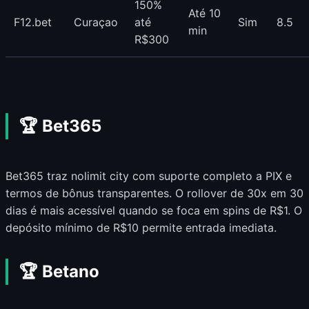
150%
Até 10
F12.bet
Curaçao
até
Sim
8.5
min
R$300
🏆 Bet365
Bet365 traz nolimit city com suporte completo a PIX e
termos de bônus transparentes. O rollover de 30x em 30
dias é mais acessível quando se foca em spins de R$1. O
depósito mínimo de R$10 permite entrada imediata.
🏆 Betano