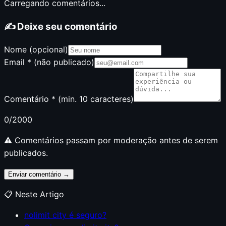
Carregando comentários...
✍️
Deixe seu comentário
Nome (opcional)
Email * (não publicado)
Comentário * (min. 10 caracteres)
0
/2000
⚠️ Comentários passam por moderação antes de serem
publicados.
Enviar comentário →
📋 Neste Artigo
nolimit city é seguro?