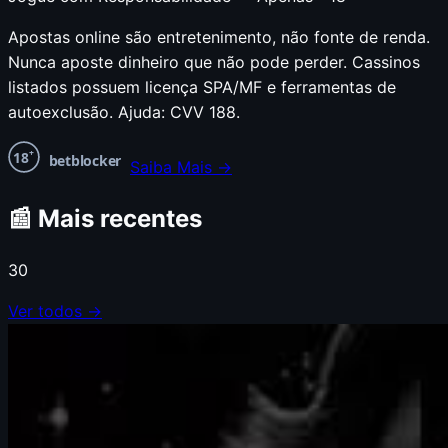
Apostas online são entretenimento, não fonte de renda.
Nunca aposte dinheiro que não pode perder. Cassinos
listados possuem licença SPA/MF e ferramentas de
autoexclusão. Ajuda: CVV 188.
+
18
betblocker
Saiba Mais →
📰
Mais recentes
30
Ver todos →