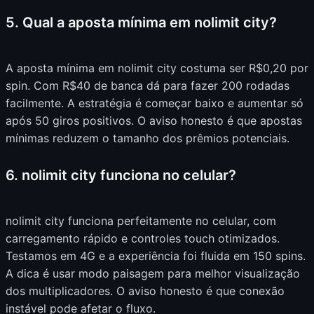
5. Qual a aposta mínima em nolimit city?
A aposta mínima em nolimit city costuma ser R$0,20 por
spin. Com R$40 de banca dá para fazer 200 rodadas
facilmente. A estratégia é começar baixo e aumentar só
após 50 giros positivos. O aviso honesto é que apostas
mínimas reduzem o tamanho dos prêmios potenciais.
6. nolimit city funciona no celular?
nolimit city funciona perfeitamente no celular, com
carregamento rápido e controles touch otimizados.
Testamos em 4G e a experiência foi fluida em 150 spins.
A dica é usar modo paisagem para melhor visualização
dos multiplicadores. O aviso honesto é que conexão
instável pode afetar o fluxo.