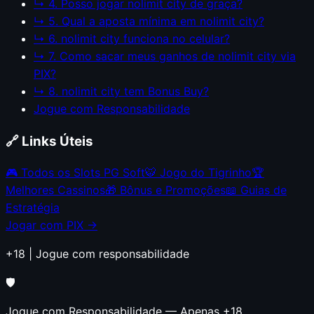
↳
4. Posso jogar nolimit city de graça?
↳
5. Qual a aposta mínima em nolimit city?
↳
6. nolimit city funciona no celular?
↳
7. Como sacar meus ganhos de nolimit city via
PIX?
↳
8. nolimit city tem Bonus Buy?
Jogue com Responsabilidade
🔗 Links Úteis
🎮 Todos os Slots PG Soft
🐯 Jogo do Tigrinho
🏆
Melhores Cassinos
🎁 Bônus e Promoções
📖 Guias de
Estratégia
Jogar com PIX →
+18 | Jogue com responsabilidade
🛡️
Jogue com Responsabilidade — Apenas +18