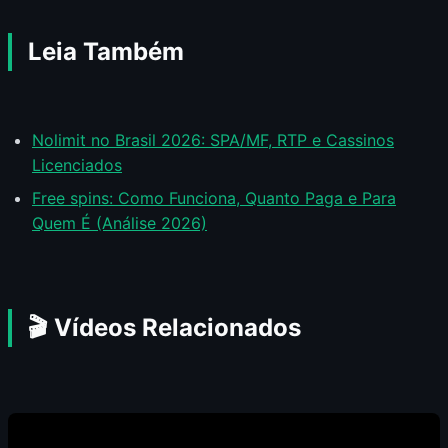
Leia Também
Nolimit no Brasil 2026: SPA/MF, RTP e Cassinos
Licenciados
Free spins: Como Funciona, Quanto Paga e Para
Quem É (Análise 2026)
🎬 Vídeos Relacionados