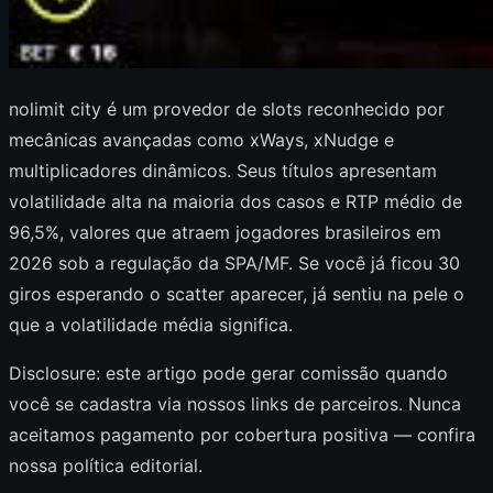
nolimit city é um provedor de slots reconhecido por
mecânicas avançadas como xWays, xNudge e
multiplicadores dinâmicos. Seus títulos apresentam
volatilidade alta na maioria dos casos e RTP médio de
96,5%, valores que atraem jogadores brasileiros em
2026 sob a regulação da SPA/MF. Se você já ficou 30
giros esperando o scatter aparecer, já sentiu na pele o
que a volatilidade média significa.
Disclosure: este artigo pode gerar comissão quando
você se cadastra via nossos links de parceiros. Nunca
aceitamos pagamento por cobertura positiva — confira
nossa política editorial.