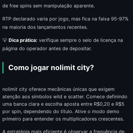
de free spins sem manipulação aparente.
RTP declarado varia por jogo, mas fica na faixa 95-97%
na maioria dos lançamentos recentes.
💡
Dica prática:
verifique sempre o selo de licença na
página do operador antes de depositar.
Como jogar nolimit city?
nolimit city oferece mecânicas únicas que exigem
atenção aos símbolos wild e scatter. Comece definindo
uma banca clara e escolha aposta entre R$0,20 e R$5
por spin, dependendo do título. Ative o modo demo
primeiro para entender os multiplicadores crescentes.
A estratégia mais eficiente é observar a frequência de