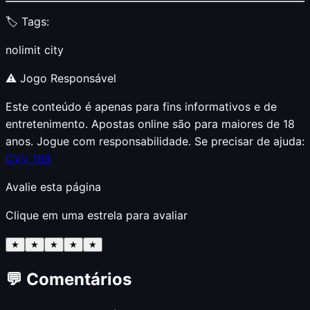
🏷️ Tags:
nolimit city
⚠️ Jogo Responsável
Este conteúdo é apenas para fins informativos e de
entretenimento. Apostas online são para maiores de 18
anos. Jogue com responsabilidade. Se precisar de ajuda:
CVV 188
Avalie esta página
Clique em uma estrela para avaliar
★
★
★
★
★
💬
Comentários