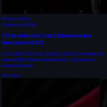
🐯
Slots PG Soft
28 de jun. de 2026
777 be ou Fortune Tiger? Diferenças Que
Importam em 2026
777 be 2026: RTP real, cassinos com PIX, estratégias de
especialistas. Análise independente. +18 Jogue com
responsabilidade.
Ler mais →