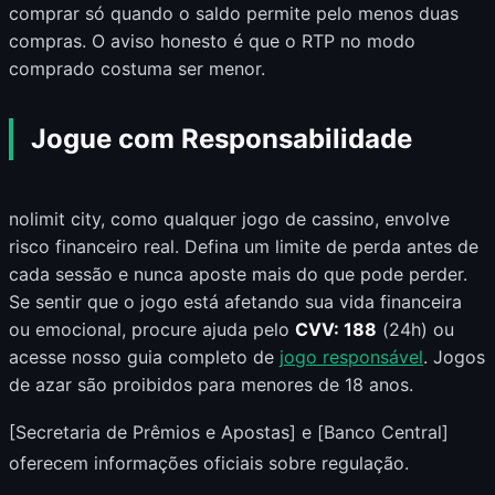
comprar só quando o saldo permite pelo menos duas
compras. O aviso honesto é que o RTP no modo
comprado costuma ser menor.
Jogue com Responsabilidade
nolimit city, como qualquer jogo de cassino, envolve
risco financeiro real. Defina um limite de perda antes de
cada sessão e nunca aposte mais do que pode perder.
Se sentir que o jogo está afetando sua vida financeira
ou emocional, procure ajuda pelo
CVV: 188
(24h) ou
acesse nosso guia completo de
jogo responsável
. Jogos
de azar são proibidos para menores de 18 anos.
[Secretaria de Prêmios e Apostas] e [Banco Central]
oferecem informações oficiais sobre regulação.