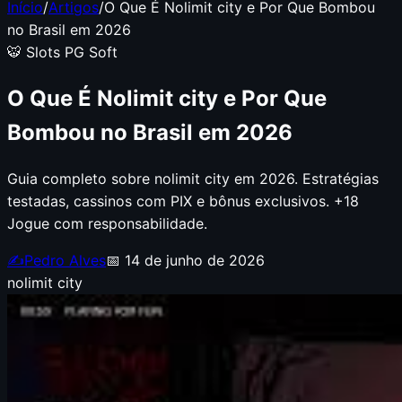
Início
/
Artigos
/
O Que É Nolimit city e Por Que Bombou
no Brasil em 2026
🐯 Slots PG Soft
O Que É Nolimit city e Por Que
Bombou no Brasil em 2026
Guia completo sobre nolimit city em 2026. Estratégias
testadas, cassinos com PIX e bônus exclusivos. +18
Jogue com responsabilidade.
✍️
Pedro Alves
📅
14 de junho de 2026
nolimit city