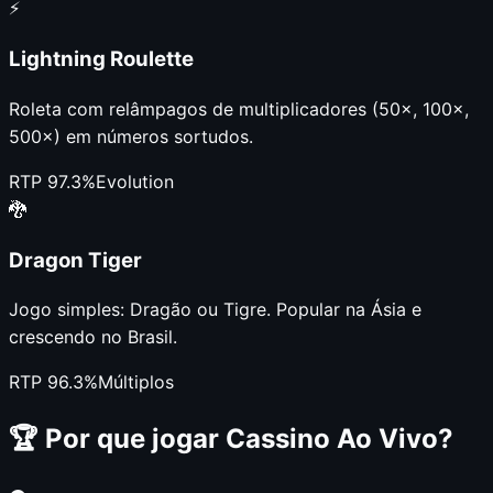
⚡
Lightning Roulette
Roleta com relâmpagos de multiplicadores (50×, 100×,
500×) em números sortudos.
RTP
97.3%
Evolution
🐉
Dragon Tiger
Jogo simples: Dragão ou Tigre. Popular na Ásia e
crescendo no Brasil.
RTP
96.3%
Múltiplos
🏆 Por que jogar Cassino Ao Vivo?