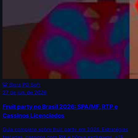
🐯
Slots PG Soft
27 de jun. de 2026
Fruit party no Brasil 2026: SPA/MF, RTP e
Cassinos Licenciados
Guia completo sobre fruit party em 2026. Estratégias
testadas, cassinos com PIX e bônus exclusivos. +18