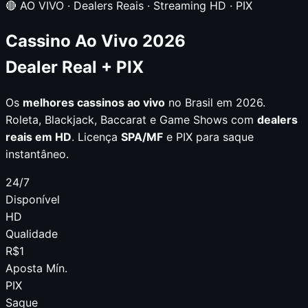
🔴 AO VIVO · Dealers Reais · Streaming HD · PIX
Cassino Ao Vivo 2026
Dealer Real + PIX
Os
melhores cassinos ao vivo
no Brasil em 2026.
Roleta, Blackjack, Baccarat e Game Shows com
dealers
reais em HD
. Licença
SPA/MF
e PIX para saque
instantâneo.
24/7
Disponível
HD
Qualidade
R$1
Aposta Mín.
PIX
Saque