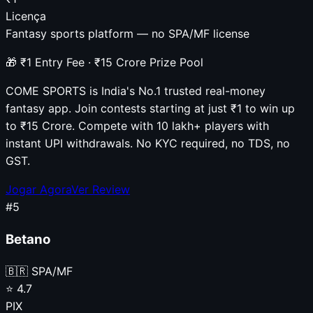
Licença
Fantasy sports platform — no SPA/MF license
🎁
₹1 Entry Fee · ₹15 Crore Prize Pool
COME SPORTS is India's No.1 trusted real-money
fantasy app. Join contests starting at just ₹1 to win up
to ₹15 Crore. Compete with 10 lakh+ players with
instant UPI withdrawals. No KYC required, no TDS, no
GST.
Jogar Agora
Ver Review
#
5
Betano
🇧🇷 SPA/MF
⭐
4.7
PIX