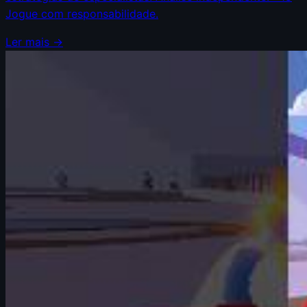
Jogue com responsabilidade.
Ler mais →