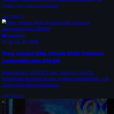
Jogue com responsabilidade.
Ler mais →
🎰
Cassinos
27 de jun. de 2026
Www cassino Sites Oficiais 2026: Cassinos
Licenciados pela SPA/MF
www cassino 2026: RTP real, cassinos com PIX,
estratégias de especialistas. Análise independente. +18
Jogue com responsabilidade.
Ler mais →