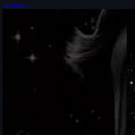
Ver todos →