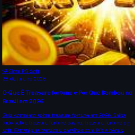
🐯
Slots PG Soft
28 de jun. de 2026
O Que É Treasure fortune e Por Que Bombou no
Brasil em 2026
Guia completo sobre treasure fortune em 2026. Saiba
tudo sobre treasure fortune casino, treasure fortune pg
soft. Estratégias testadas, cassinos com PIX e bônus