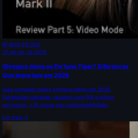
🐯
Slots PG Soft
27 de jun. de 2026
Olympus demo ou Fortune Tiger? Diferenças
Que Importam em 2026
Guia completo sobre olympus demo em 2026.
Estratégias testadas, cassinos com PIX e bônus
exclusivos. +18 Jogue com responsabilidade.
Ler mais →