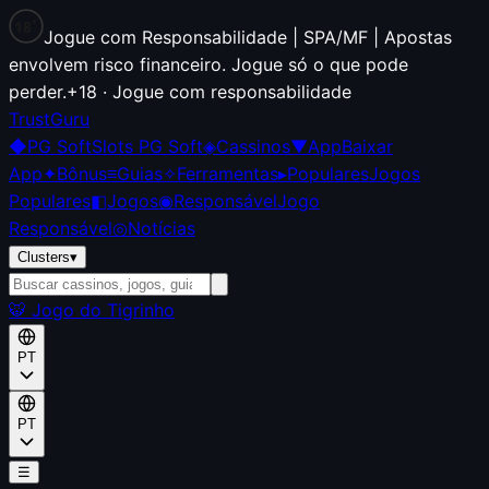
+
18
Jogue com Responsabilidade | SPA/MF | Apostas
envolvem risco financeiro. Jogue só o que pode
perder.
+18 · Jogue com responsabilidade
Trust
Guru
◆
PG Soft
Slots PG Soft
◈
Cassinos
▼
App
Baixar
App
✦
Bônus
≡
Guias
✧
Ferramentas
▸
Populares
Jogos
Populares
◧
Jogos
◉
Responsável
Jogo
Responsável
◎
Notícias
Clusters
▾
🐯 Jogo do Tigrinho
PT
PT
☰