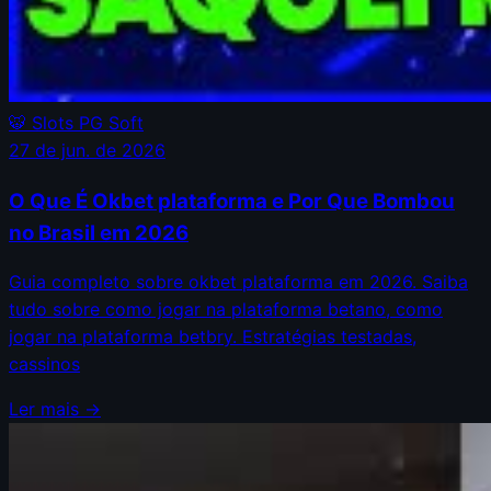
🐯
Slots PG Soft
27 de jun. de 2026
O Que É Okbet plataforma e Por Que Bombou
no Brasil em 2026
Guia completo sobre okbet plataforma em 2026. Saiba
tudo sobre como jogar na plataforma betano, como
jogar na plataforma betbry. Estratégias testadas,
cassinos
Ler mais →