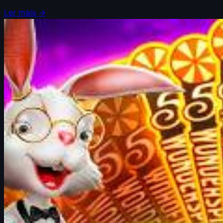
Ler mais →