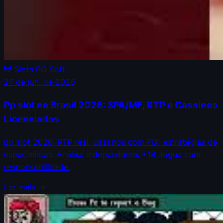
🐯
Slots PG Soft
27 de jun. de 2026
Pp slot no Brasil 2026: SPA/MF, RTP e Cassinos
Licenciados
pp slot 2026: RTP real, cassinos com PIX, estratégias de
especialistas. Análise independente. +18 Jogue com
responsabilidade.
Ler mais →