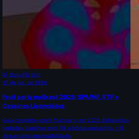
🐯
Slots PG Soft
27 de jun. de 2026
Fruit party no Brasil 2026: SPA/MF, RTP e
Cassinos Licenciados
Guia completo sobre fruit party em 2026. Estratégias
testadas, cassinos com PIX e bônus exclusivos. +18
Jogue com responsabilidade.