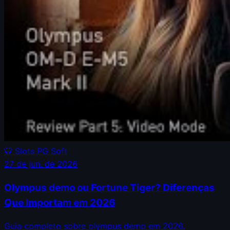
🐯
Slots PG Soft
27 de jun. de 2026
Olympus demo ou Fortune Tiger? Diferenças
Que Importam em 2026
Guia completo sobre olympus demo em 2026.