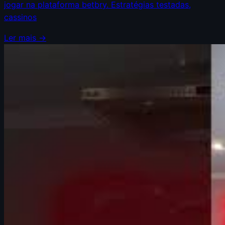
jogar na plataforma betbry. Estratégias testadas,
cassinos
Ler mais →