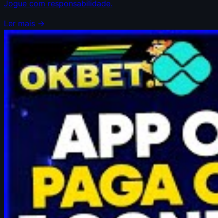
Jogue com responsabilidade.
Ler mais →