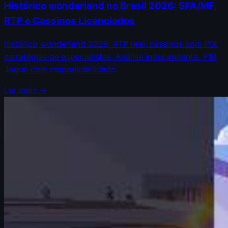
Histórico wonderland no Brasil 2026: SPA/MF,
RTP e Cassinos Licenciados
histórico wonderland 2026: RTP real, cassinos com PIX,
estratégias de especialistas. Análise independente. +18
Jogue com responsabilidade.
Ler mais →