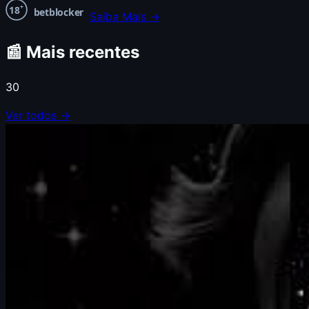
+
18
betblocker
Saiba Mais →
📰
Mais recentes
30
Ver todos →