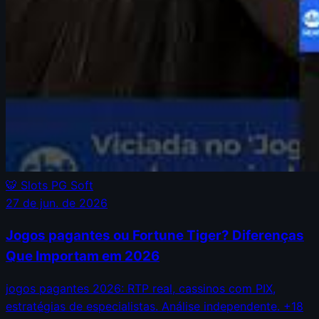
🐯
Slots PG Soft
27 de jun. de 2026
Jogos pagantes ou Fortune Tiger? Diferenças
Que Importam em 2026
jogos pagantes 2026: RTP real, cassinos com PIX,
estratégias de especialistas. Análise independente. +18