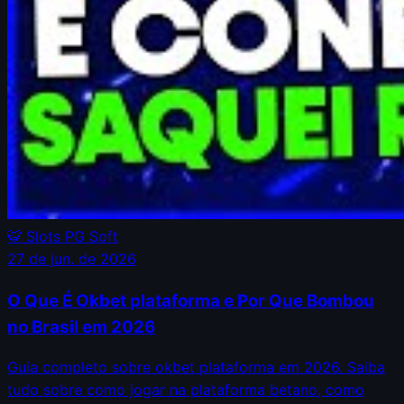
🐯
Slots PG Soft
27 de jun. de 2026
O Que É Okbet plataforma e Por Que Bombou
no Brasil em 2026
Guia completo sobre okbet plataforma em 2026. Saiba
tudo sobre como jogar na plataforma betano, como