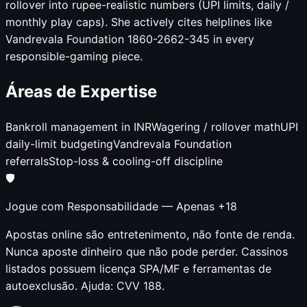
rollover into rupee-realistic numbers (UPI limits, daily /
monthly play caps). She actively cites helplines like
Vandrevala Foundation 1860-2662-345 in every
responsible-gaming piece.
Áreas de Expertise
Bankroll management in INR
Wagering / rollover math
UPI
daily-limit budgeting
Vandrevala Foundation
referrals
Stop-loss & cooling-off discipline
🛡️
Jogue com Responsabilidade — Apenas +18
Apostas online são entretenimento, não fonte de renda.
Nunca aposte dinheiro que não pode perder. Cassinos
listados possuem licença SPA/MF e ferramentas de
autoexclusão. Ajuda: CVV 188.