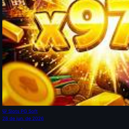
🐯
Slots PG Soft
28 de jun. de 2026