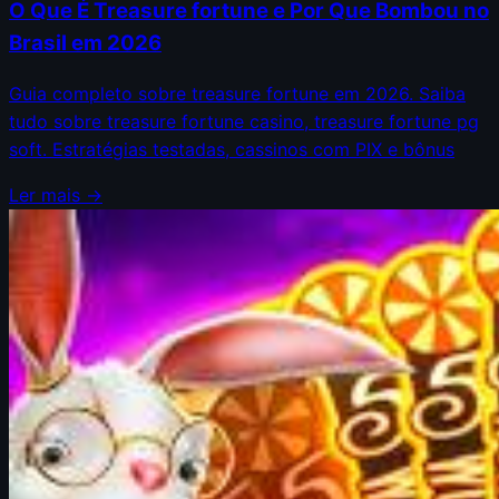
O Que É Treasure fortune e Por Que Bombou no
Brasil em 2026
Guia completo sobre treasure fortune em 2026. Saiba
tudo sobre treasure fortune casino, treasure fortune pg
soft. Estratégias testadas, cassinos com PIX e bônus
Ler mais →