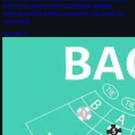
sobre modo demo tv sony. Estratégias testadas,
cassinos com PIX e bônus exclusivos. +18 Jogue com
responsabili
Ler mais →