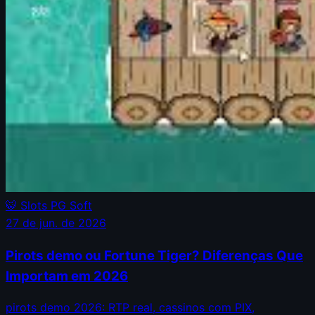
🐯
Slots PG Soft
27 de jun. de 2026
Pirots demo ou Fortune Tiger? Diferenças Que
Importam em 2026
pirots demo 2026: RTP real, cassinos com PIX,