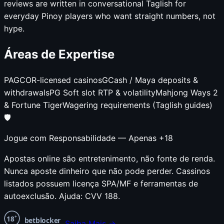
reviews are written in conversational Taglish for
everyday Pinoy players who want straight numbers, not
hype.
Áreas de Expertise
PAGCOR-licensed casinos
GCash / Maya deposits &
withdrawals
PG Soft slot RTP & volatility
Mahjong Ways 2
& Fortune Tiger
Wagering requirements (Taglish guides)
🛡️
Jogue com Responsabilidade — Apenas +18
Apostas online são entretenimento, não fonte de renda.
Nunca aposte dinheiro que não pode perder. Cassinos
listados possuem licença SPA/MF e ferramentas de
autoexclusão. Ajuda: CVV 188.
+
18
betblocker
Saiba Mais →