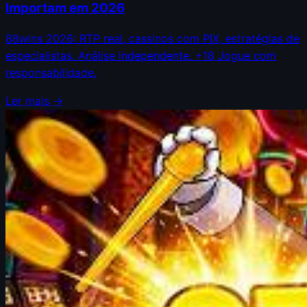
Importam em 2026
88wins 2026: RTP real, cassinos com PIX, estratégias de
especialistas. Análise independente. +18 Jogue com
responsabilidade.
Ler mais →