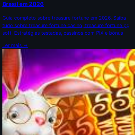
Brasil em 2026
Guia completo sobre treasure fortune em 2026. Saiba
tudo sobre treasure fortune casino, treasure fortune pg
soft. Estratégias testadas, cassinos com PIX e bônus
Ler mais →