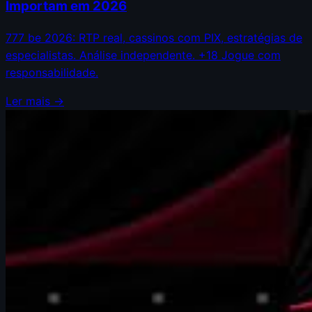
Importam em 2026
777 be 2026: RTP real, cassinos com PIX, estratégias de
especialistas. Análise independente. +18 Jogue com
responsabilidade.
Ler mais →