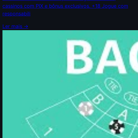
cassinos com PIX e bônus exclusivos. +18 Jogue com
responsabili
Ler mais →