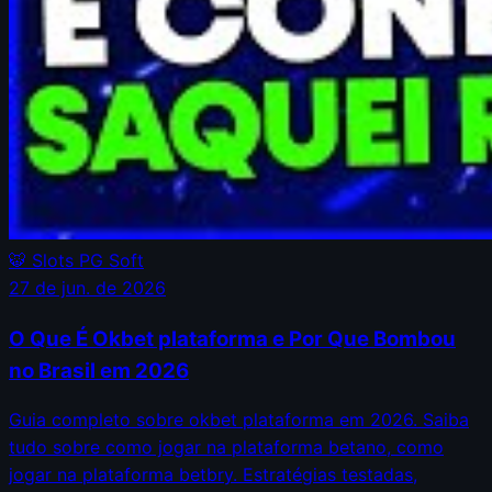
🐯
Slots PG Soft
27 de jun. de 2026
O Que É Okbet plataforma e Por Que Bombou
no Brasil em 2026
Guia completo sobre okbet plataforma em 2026. Saiba
tudo sobre como jogar na plataforma betano, como
jogar na plataforma betbry. Estratégias testadas,