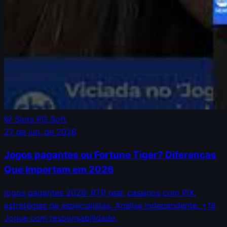
🐯
Slots PG Soft
27 de jun. de 2026
Jogos pagantes ou Fortune Tiger? Diferenças
Que Importam em 2026
jogos pagantes 2026: RTP real, cassinos com PIX,
estratégias de especialistas. Análise independente. +18
Jogue com responsabilidade.