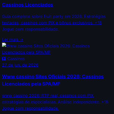
Cassinos Licenciados
Guia completo sobre fruit party em 2026. Estratégias
testadas, cassinos com PIX e bônus exclusivos. +18
Jogue com responsabilidade.
Ler mais →
🎰
Cassinos
27 de jun. de 2026
Www cassino Sites Oficiais 2026: Cassinos
Licenciados pela SPA/MF
www cassino 2026: RTP real, cassinos com PIX,
estratégias de especialistas. Análise independente. +18
Jogue com responsabilidade.