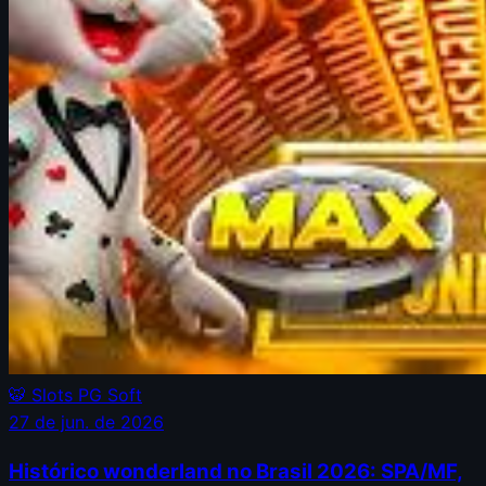
🐯
Slots PG Soft
27 de jun. de 2026
Histórico wonderland no Brasil 2026: SPA/MF,