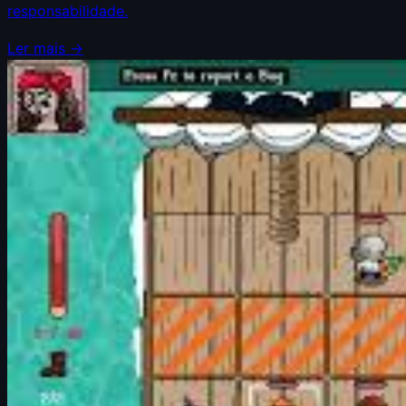
responsabilidade.
Ler mais →