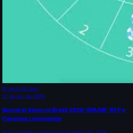
🐯
Slots PG Soft
27 de jun. de 2026
Baccarat demo no Brasil 2026: SPA/MF, RTP e
Cassinos Licenciados
Guia completo sobre baccarat demo em 2026.