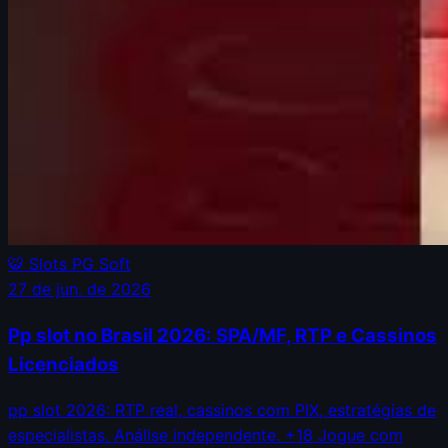
🐯
Slots PG Soft
27 de jun. de 2026
Pp slot no Brasil 2026: SPA/MF, RTP e Cassinos
Licenciados
pp slot 2026: RTP real, cassinos com PIX, estratégias de
especialistas. Análise independente. +18 Jogue com