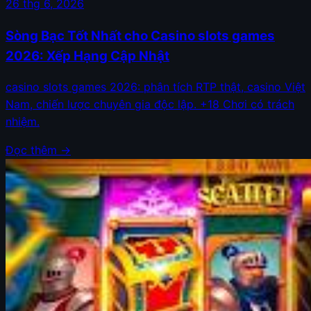
26 thg 6, 2026
Sòng Bạc Tốt Nhất cho Casino slots games
2026: Xếp Hạng Cập Nhật
casino slots games 2026: phân tích RTP thật, casino Việt
Nam, chiến lược chuyên gia độc lập. +18 Chơi có trách
nhiệm.
Đọc thêm →