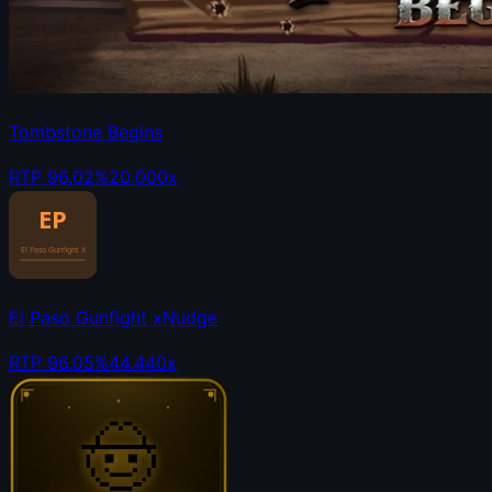
Tombstone Begins
RTP
96.02
%
20.000x
El Paso Gunfight xNudge
RTP
96.05
%
44.440x