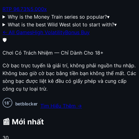
RTP
96.73
%
5.000x
Why is the Money Train series so popular?
▾
What is the best Wild West slot to start with?
▾
←
All Games
High Volatility
Bonus Buy
🛡️
Chơi Có Trách Nhiệm — Chỉ Dành Cho 18+
Cờ bạc trực tuyến là giải trí, không phải nguồn thu nhập.
Không bao giờ cờ bạc bằng tiền bạn không thể mất. Các
sòng bạc được liệt kê đều có giấy phép và cung cấp
công cụ tự loại trừ.
+
18
betblocker
Tìm Hiểu Thêm →
📰
Mới nhất
30