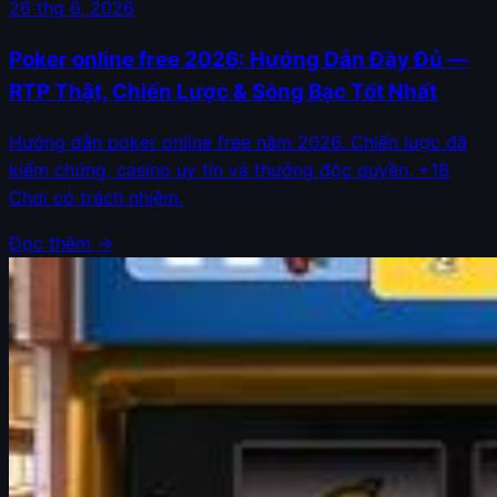
26 thg 6, 2026
Poker online free 2026: Hướng Dẫn Đầy Đủ —
RTP Thật, Chiến Lược & Sòng Bạc Tốt Nhất
Hướng dẫn poker online free năm 2026. Chiến lược đã
kiểm chứng, casino uy tín và thưởng độc quyền. +18
Chơi có trách nhiệm.
Đọc thêm →