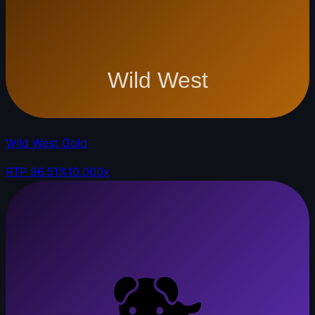
Wild West Gold
RTP
96.51
%
10.000x