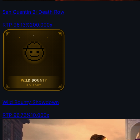
San Quentin 2: Death Row
RTP
96.13
%
200.000x
Wild Bounty Showdown
RTP
96.72
%
10.000x