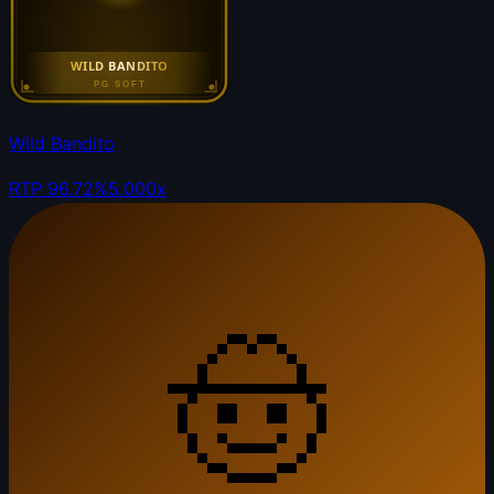
Wild Bandito
RTP
96.72
%
5.000x