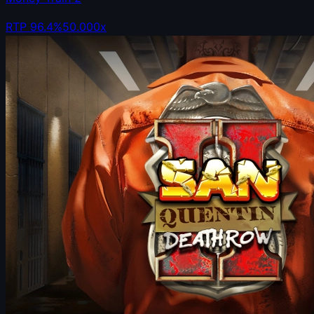
RTP
96.4
%
50.000x