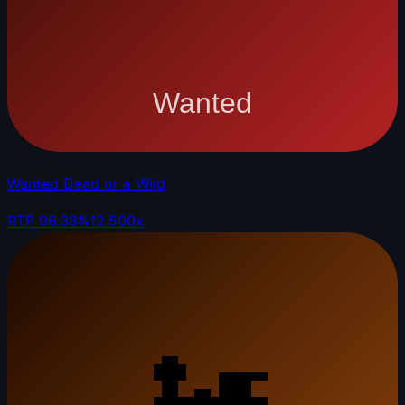
Wanted Dead or a Wild
RTP
96.38
%
12.500x