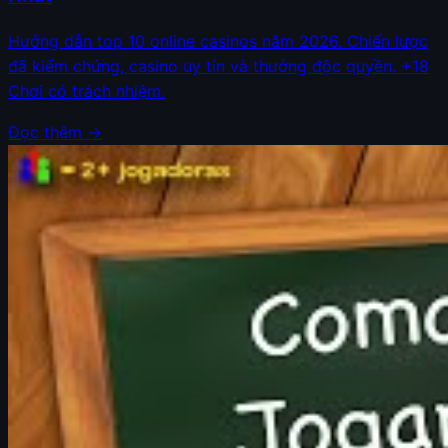
Hướng dẫn top 10 online casinos năm 2026. Chiến lược
đã kiểm chứng, casino uy tín và thưởng độc quyền. +18
Chơi có trách nhiệm.
Đọc thêm →