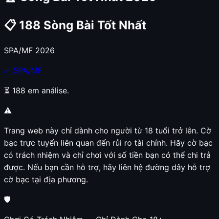
📋
188
Sòng Bài Tốt Nhất
SPA/MF
2026
✅ SPA/MF
⏳
188
em análise.
⚠️
Trang web này chỉ dành cho người từ 18 tuổi trở lên. Cờ
bạc trực tuyến liên quan đến rủi ro tài chính. Hãy cờ bạc
có trách nhiệm và chỉ chơi với số tiền bạn có thể chi trả
được. Nếu bạn cần hỗ trợ, hãy liên hệ đường dây hỗ trợ
cờ bạc tại địa phương.
🛡️