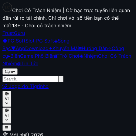
+
18
Chơi Có Trách Nhiệm | Cờ bạc trực tuyến liên quan
đến rủi ro tài chính. Chỉ chơi với số tiền bạn có thể
mất.
18+ · Chơi có trách nhiệm
Trust
Guru
◆
PG Soft
Slot PG Soft
◈
Sòng
Bạc
▼
App
Download
✦
Khuyến Mãi
≡
Hướng Dẫn
✧
Công
cụ
▸
Biến
Game Phổ Biến
◧
Trò Chơi
◉
Nhiệm
Chơi Có Trách
Nhiệm
◎
Tin Tức
Cụm
▾
🐯 Jogo do Tigrinho
VI
VI
☰
🏆
Mới nhất
2026