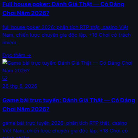
Full house poker: Đánh Giá Thật — Có Đáng
Chơi Năm 2026?
full house poker 2026: phân tích RTP thật, casino Việt
Nam, chiến lược chuyên gia độc lập. +18 Chơi có trách
nhiệm.
Đọc thêm →
🐯
26 thg 6, 2026
Game bài trực tuyến: Đánh Giá Thật — Có Đáng
Chơi Năm 2026?
game bài trực tuyến 2026: phân tích RTP thật, casino
Việt Nam, chiến lược chuyên gia độc lập. +18 Chơi có