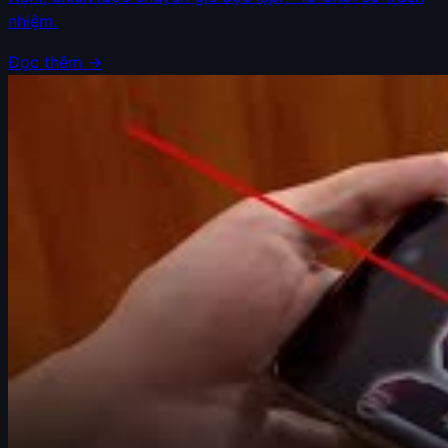
nhiệm.
Đọc thêm →