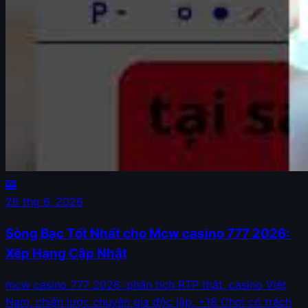
🎰
26 thg 6, 2026
Sòng Bạc Tốt Nhất cho Mcw casino 777 2026:
Xếp Hạng Cập Nhật
mcw casino 777 2026: phân tích RTP thật, casino Việt
Nam, chiến lược chuyên gia độc lập. +18 Chơi có trách