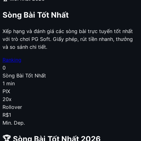
Sòng Bài Tốt Nhất
Xếp hạng và đánh giá các sòng bài trực tuyến tốt nhất
với trò chơi PG Soft. Giấy phép, rút tiền nhanh, thưởng
và so sánh chi tiết.
Ranking
0
Sòng Bài Tốt Nhất
1 min
PIX
20x
Rollover
R$1
Min. Dep.
🏆
Sòng Bài Tốt Nhất
2026