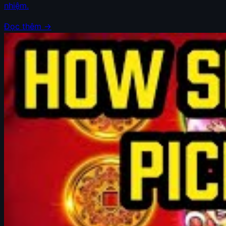
nhiệm.
Đọc thêm →