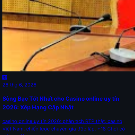
🎰
26 thg 6, 2026
Sòng Bạc Tốt Nhất cho Casino online uy tín
2026: Xếp Hạng Cập Nhật
casino online uy tín 2026: phân tích RTP thật, casino
Việt Nam, chiến lược chuyên gia độc lập. +18 Chơi có