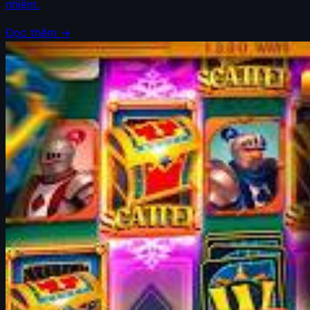
nhiệm.
Đọc thêm →