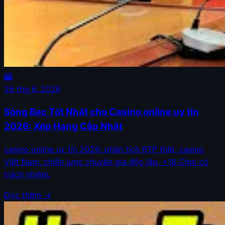
🎰
26 thg 6, 2026
Sòng Bạc Tốt Nhất cho Casino online uy tín
2026: Xếp Hạng Cập Nhật
casino online uy tín 2026: phân tích RTP thật, casino
Việt Nam, chiến lược chuyên gia độc lập. +18 Chơi có
trách nhiệm.
Đọc thêm →