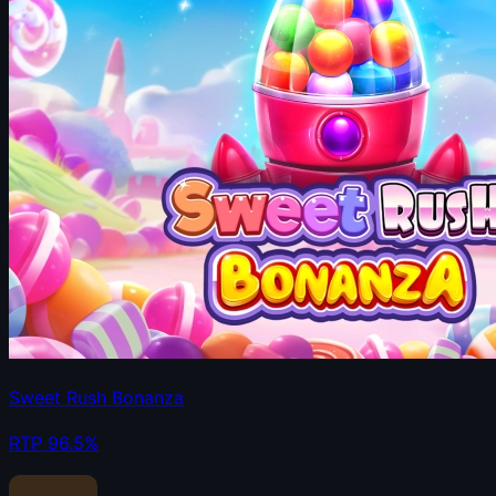
Sweet Rush Bonanza
RTP
96.5
%