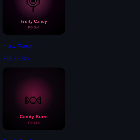
Fruity Candy
RTP
96.74
%