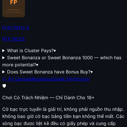
Fruit Party 2
RTP
96.5
%
What is Cluster Pays?
▾
Sweet Bonanza or Sweet Bonanza 1000 — which has
more potential?
▾
Does Sweet Bonanza have Bonus Buy?
▾
←
All Games
Megaways
Greek Mythology
🛡️
Chơi Có Trách Nhiệm — Chỉ Dành Cho 18+
Cờ bạc trực tuyến là giải trí, không phải nguồn thu nhập.
Không bao giờ cờ bạc bằng tiền bạn không thể mất. Các
sòng bạc được liệt kê đều có giấy phép và cung cấp