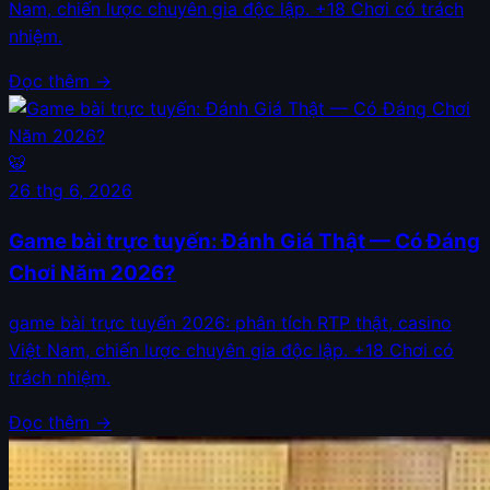
Nam, chiến lược chuyên gia độc lập. +18 Chơi có trách
nhiệm.
Đọc thêm →
🐯
26 thg 6, 2026
Game bài trực tuyến: Đánh Giá Thật — Có Đáng
Chơi Năm 2026?
game bài trực tuyến 2026: phân tích RTP thật, casino
Việt Nam, chiến lược chuyên gia độc lập. +18 Chơi có
trách nhiệm.
Đọc thêm →