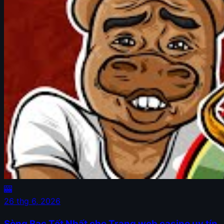
🎰
26 thg 6, 2026
Sòng Bạc Tốt Nhất cho Trang web casino uy tín