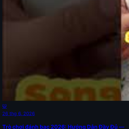
🐯
26 thg 6, 2026
Trò chơi đánh bạc 2026: Hướng Dẫn Đầy Đủ —