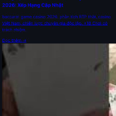
2026: Xếp Hạng Cập Nhật
baccarat game casino 2026: phân tích RTP thật, casino
Việt Nam, chiến lược chuyên gia độc lập. +18 Chơi có
trách nhiệm.
Đọc thêm →