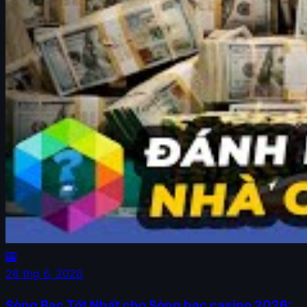
🎰
26 thg 6, 2026
Sòng Bạc Tốt Nhất cho Sòng bạc casino 2026: