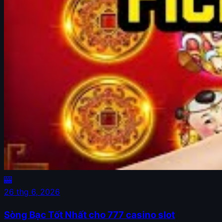
🎰
26 thg 6, 2026
Sòng Bạc Tốt Nhất cho 777 casino slot