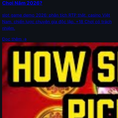
Chơi Năm 2026?
slot game demo 2026: phân tích RTP thật, casino Việt
Nam, chiến lược chuyên gia độc lập. +18 Chơi có trách
nhiệm.
Đọc thêm →