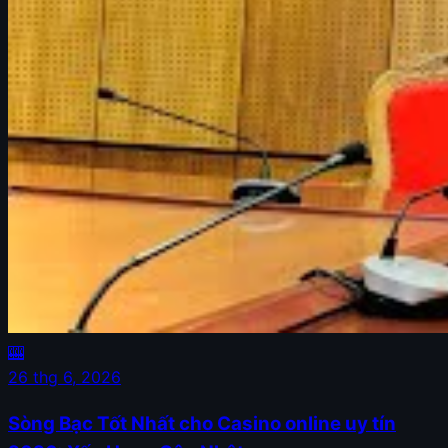
🎰
26 thg 6, 2026
Sòng Bạc Tốt Nhất cho Casino online uy tín