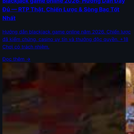
Blackjack game online 2026: Hướng Dẫn Đầy
Đủ — RTP Thật, Chiến Lược & Sòng Bạc Tốt
Nhất
Hướng dẫn blackjack game online năm 2026. Chiến lược
đã kiểm chứng, casino uy tín và thưởng độc quyền. +18
Chơi có trách nhiệm.
Đọc thêm →