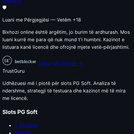
🛡️
Luani me Përgjegjësi — Vetëm +18
Bixhozi online është argëtim, jo burim të ardhurash. Mos
luani kurrë me para që nuk mund t'i humbni. Kazinot e
listuara kanë licencë dhe ofrojnë mjete vetë-përjashtimi.
+
18
betblocker
Mëso Më Shumë →
Trust
Guru
Udhëzuesi më i plotë për slots PG Soft. Analiza të
ndershme, strategji të testuara dhe kazinot më të mira
me licencë.
Slots PG Soft
⭐ AfunBet
Betano