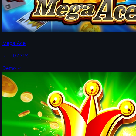
Mega Ace
RTP
97.31
%
Demo ✓