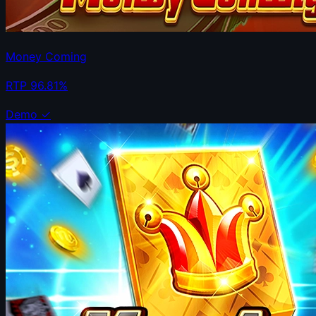
Money Coming
RTP
96.81
%
Demo ✓