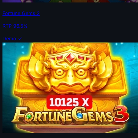
Fortune Gems 2
RTP
96.5
%
Demo ✓