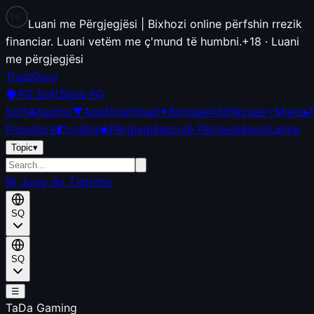
+
18
Luani me Përgjegjësi | Bixhozi online përfshin rrezik
financiar. Luani vetëm me ç'mund të humbni.
+18 · Luani
me përgjegjësi
Trust
Guru
◆
PG Soft
Slots PG
Soft
◈
Kazino
▼
App
Download
✦
Bonuse
≡
Udhëzues
✧
Mjete
▸
Popullore
◧
Lojëra
◉
Përgjegjëse
Lojë Përgjegjëse
◎
Lajme
Topic
▾
🐯 Jogo do Tigrinho
SQ
SQ
☰
TaDa Gaming