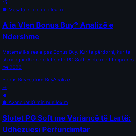
💰
●
Mesatar
7 min
min lexim
A ia Vlen Bonus Buy? Analizë e
Ndershme
Matematika reale pas Bonus Buy. Kur ta përdorni, kur ta
shmangni dhe në cilët slote PG Soft është më fitimprurës
në 2026.
Bonus Buy
Feature Buy
Analizë
→
🔥
●
Avancuar
10 min
min lexim
Slotet PG Soft me Variancë të Lartë:
Udhëzuesi Përfundimtar