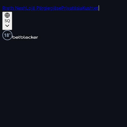
Rreth Nesh
Lojë Përgjegjëse
Privatësia
Kushtet
|
SQ
+
18