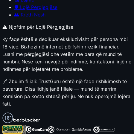
🛡️
Lojë Përgjegjëse
👥
Rreth Nesh
⚠️ Njoftim për Lojë Përgjegjëse
Ky faqe është e dedikuar ekskluzivisht për persona mbi
18 vjeç. Bixhozi në internet përfshin rrezik financiar.
Luani me përgjegjësi dhe vetëm me para që mund të
humbni. Nëse keni nevojë për ndihmë, kontaktoni linjën e
ndihmës për lojëtarët me probleme.
🔗 Zbulim filiali: TrustGuru është një faqe rishikimesh të
pavarura. Disa lidhje janë filiale — mund të marrim
komision pa kosto shtesë për ju. Ne nuk operojmë lojëra
fati.
+
18