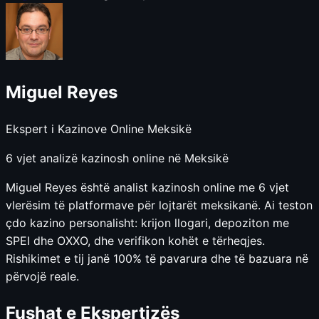
Miguel Reyes
Ekspert i Kazinove Online Meksikë
6 vjet analizë kazinosh online në Meksikë
Miguel Reyes është analist kazinosh online me 6 vjet
vlerësim të platformave për lojtarët meksikanë. Ai teston
çdo kazino personalisht: krijon llogari, depoziton me
SPEI dhe OXXO, dhe verifikon kohët e tërheqjes.
Rishikimet e tij janë 100% të pavarura dhe të bazuara në
përvojë reale.
Fushat e Ekspertizës