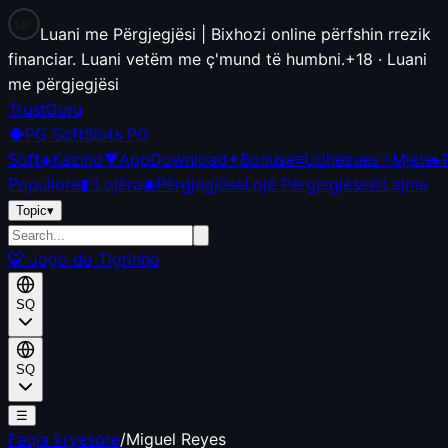
+
18
Luani me Përgjegjësi | Bixhozi online përfshin rrezik
financiar. Luani vetëm me ç'mund të humbni.
+18 · Luani
me përgjegjësi
Trust
Guru
◆
PG Soft
Slots PG
Soft
◈
Kazino
▼
App
Download
✦
Bonuse
≡
Udhëzues
✧
Mjete
▸
Popullore
◧
Lojëra
◉
Përgjegjëse
Lojë Përgjegjëse
◎
Lajme
Topic
▾
🐯 Jogo do Tigrinho
SQ
SQ
☰
Faqja kryesore
/
Miguel Reyes