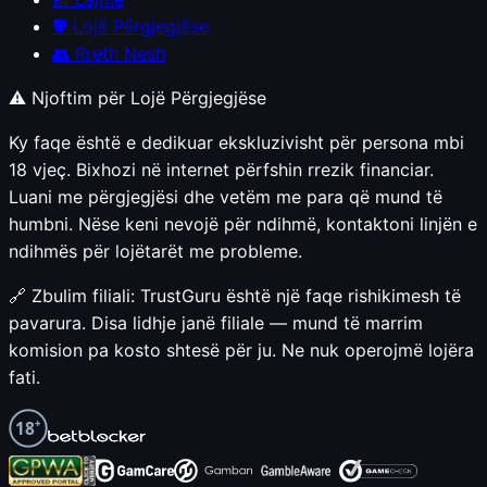
🛡️
Lojë Përgjegjëse
👥
Rreth Nesh
⚠️ Njoftim për Lojë Përgjegjëse
Ky faqe është e dedikuar ekskluzivisht për persona mbi
18 vjeç. Bixhozi në internet përfshin rrezik financiar.
Luani me përgjegjësi dhe vetëm me para që mund të
humbni. Nëse keni nevojë për ndihmë, kontaktoni linjën e
ndihmës për lojëtarët me probleme.
🔗 Zbulim filiali: TrustGuru është një faqe rishikimesh të
pavarura. Disa lidhje janë filiale — mund të marrim
komision pa kosto shtesë për ju. Ne nuk operojmë lojëra
fati.
+
18