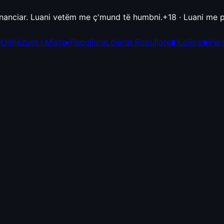
 financiar. Luani vetëm me ç'mund të humbni.
+18 · Luani me p
≡
Udhëzues
✧
Mjete
▸
Popullore
Lojërat Popullore
◧
Lojëra
◉
Për