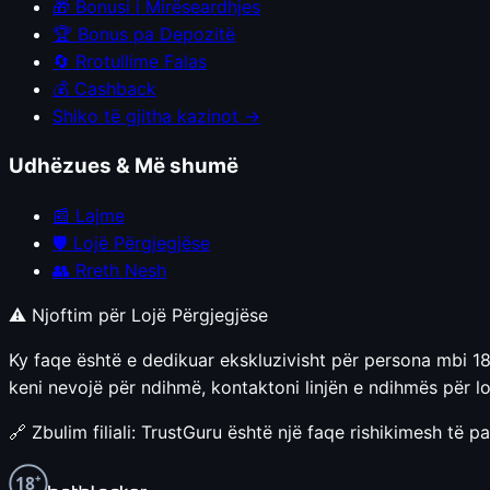
🎁
Bonusi i Mirëseardhjes
🏆
Bonus pa Depozitë
🔄
Rrotullime Falas
💰
Cashback
Shiko të gjitha kazinot →
Udhëzues & Më shumë
📰
Lajme
🛡️
Lojë Përgjegjëse
👥
Rreth Nesh
⚠️ Njoftim për Lojë Përgjegjëse
Ky faqe është e dedikuar ekskluzivisht për persona mbi 18
keni nevojë për ndihmë, kontaktoni linjën e ndihmës për l
🔗 Zbulim filiali: TrustGuru është një faqe rishikimesh të 
+
18