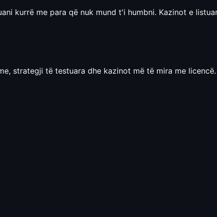
uani kurrë me para që nuk mund t'i humbni. Kazinot e listua
e, strategji të testuara dhe kazinot më të mira me licencë.