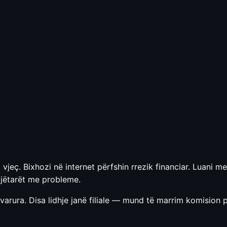
 vjeç. Bixhozi në internet përfshin rrezik financiar. Luan
ojëtarët me probleme.
pavarura. Disa lidhje janë filiale — mund të marrim komision 