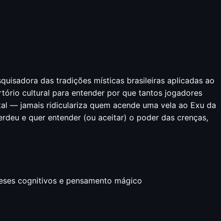
isadora das tradições místicas brasileiras aplicadas ao
tório cultural para entender por que tantos jogadores
tal — jamais ridiculariza quem acende uma vela ao Exu da
erdeu e quer entender (ou aceitar) o poder das crenças,
eses cognitivos e pensamento mágico