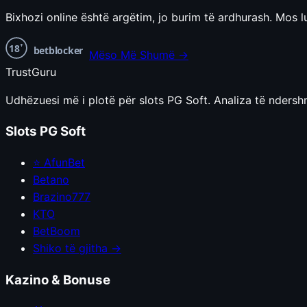
Bixhozi online është argëtim, jo burim të ardhurash. Mos l
+
18
betblocker
Mëso Më Shumë →
Trust
Guru
Udhëzuesi më i plotë për slots PG Soft. Analiza të ndershm
Slots PG Soft
⭐ AfunBet
Betano
Brazino777
KTO
BetBoom
Shiko të gjitha →
Kazino & Bonuse