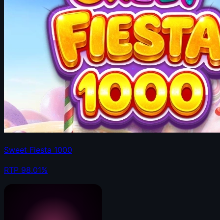
Sweet Fiesta 1000
RTP
98.01
%