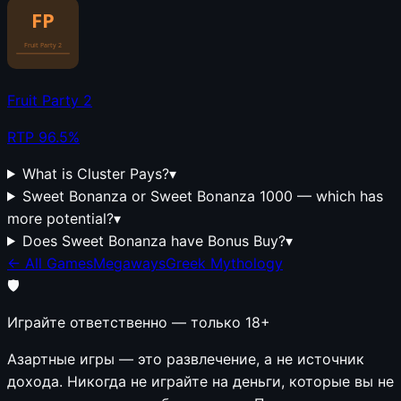
Fruit Party 2
RTP
96.5
%
What is Cluster Pays?
▾
Sweet Bonanza or Sweet Bonanza 1000 — which has
more potential?
▾
Does Sweet Bonanza have Bonus Buy?
▾
←
All Games
Megaways
Greek Mythology
🛡️
Играйте ответственно — только 18+
Азартные игры — это развлечение, а не источник
дохода. Никогда не играйте на деньги, которые вы не