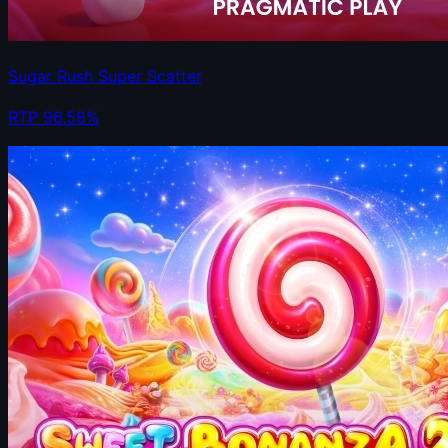
Sugar Rush Super Scatter
RTP
96.58
%