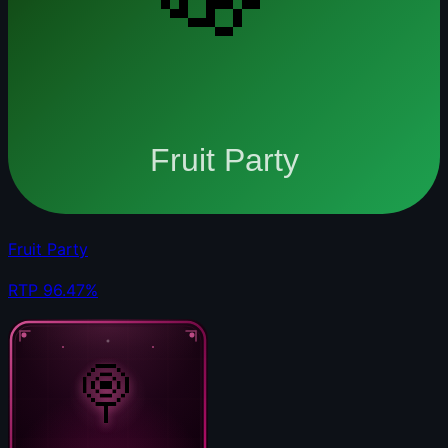
Fruit Party
RTP
96.47
%