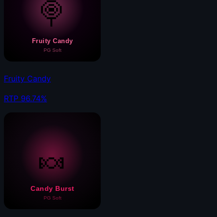
Fruity Candy
RTP
96.74
%