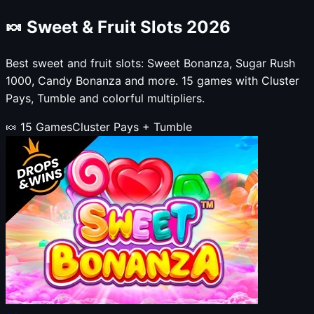
🍬 Sweet & Fruit Slots 2026
Best sweet and fruit slots: Sweet Bonanza, Sugar Rush
1000, Candy Bonanza and more. 15 games with Cluster
Pays, Tumble and colorful multipliers.
🍬
15
Games
Cluster Pays + Tumble