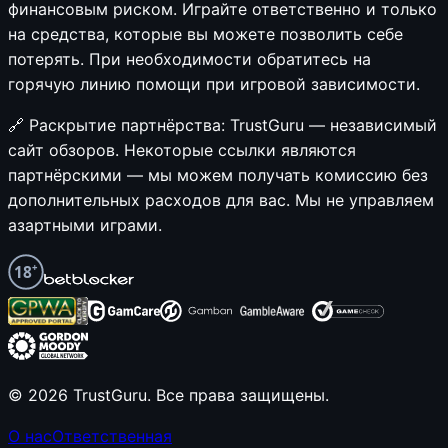
финансовым риском. Играйте ответственно и только
на средства, которые вы можете позволить себе
потерять. При необходимости обратитесь на
горячую линию помощи при игровой зависимости.
🔗 Раскрытие партнёрства: TrustGuru — независимый
сайт обзоров. Некоторые ссылки являются
партнёрскими — мы можем получать комиссию без
дополнительных расходов для вас. Мы не управляем
азартными играми.
+
18
© 2026 TrustGuru. Все права защищены.
О нас
Ответственная