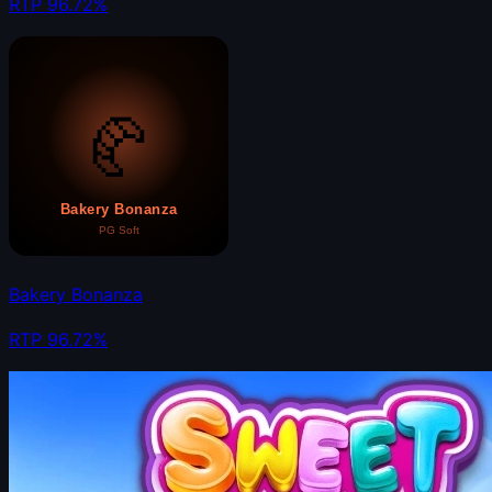
RTP
96.72
%
Bakery Bonanza
RTP
96.72
%