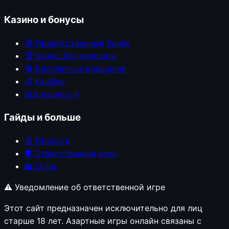
Казино и бонусы
🎁
Приветственный бонус
🏆
Бонус без депозита
🔄
Бесплатные вращения
💰
Кэшбэк
Все казино →
Гайды и больше
📰
Новости
🛡️
Ответственная игра
👥
О нас
⚠️ Уведомление об ответственной игре
Этот сайт предназначен исключительно для лиц
старше 18 лет. Азартные игры онлайн связаны с