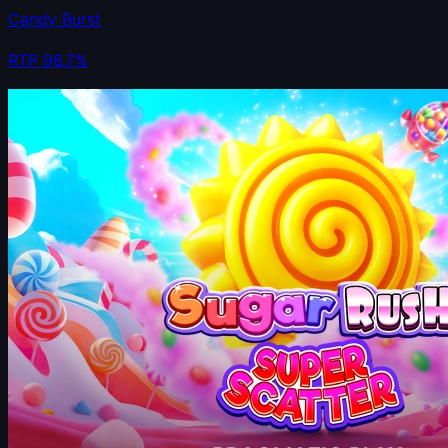
Candy Burst
RTP
96.7
%