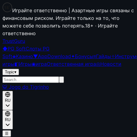
+
18
Играйте ответственно | Азартные игры связаны с
финансовым риском. Играйте только на то, что
можете себе позволить потерять.
18+ · Играйте
ответственно
Trust
Guru
◆
PG Soft
Слоты PG
Soft
◈
Казино
▼
App
Download
✦
Бонусы
≡
Гайды
✧
Инструм
игры
◧
Игры
◉
игра
Ответственная игра
◎
Новости
Topic
▾
🐯 Jogo do Tigrinho
RU
RU
☰