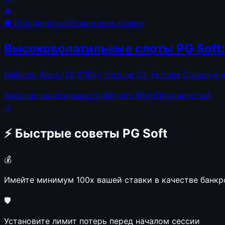
🔥
●
Продвинутый
10 мин
мин чтения
Высоковолатильные слоты PG Soft:
Mahjong Ways (20 000x), Fortune Ox, Fortune Dragon 
Высокая волатильность
Mahjong Ways
Продвинутый
→
⚡ Быстрые советы PG Soft
💰
Имейте минимум 100x вашей ставки в качестве банкр
🛡️
Установите лимит потерь перед началом сессии