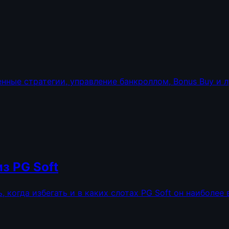
ренные стратегии, управление банкроллом, Bonus Buy и
з PG Soft
, когда избегать и в каких слотах PG Soft он наиболее 