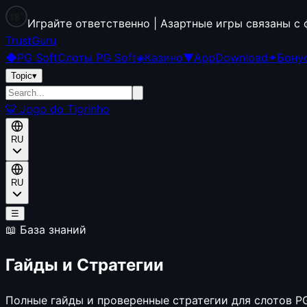
+
18
Играйте ответственно | Азартные игры связаны с 
Trust
Guru
◆
PG Soft
Слоты PG Soft
◈
Казино
▼
App
Download
✦
Бону
Topic
▾
🐯 Jogo do Tigrinho
RU
RU
☰
📖 База знаний
Гайды и Стратегии
Полные гайды и проверенные стратегии для слотов PG S