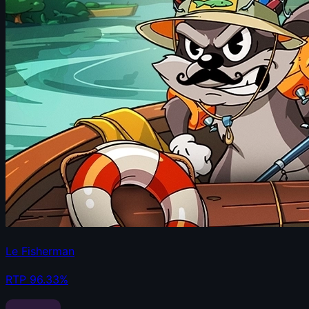
Le Fisherman
RTP
96.33
%