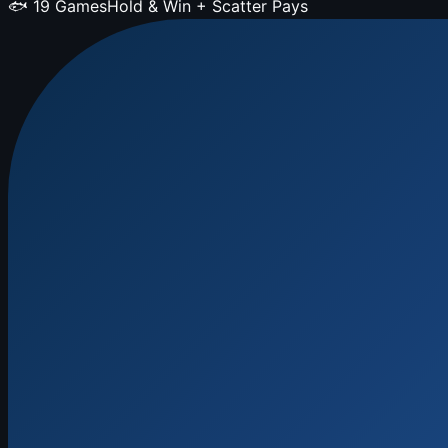
🐟
19
Games
Hold & Win + Scatter Pays