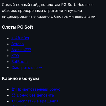
Самый полный гайд по слотам PG Soft. Честные
обзоры, проверенные стратегии и лучшие
лицензированные казино с быстрыми выплатами.
Слоты PG Soft
⭐ AfunBet
Betano
Brazino777
KTO
BetBoom
Смотреть все →
Казино и бонусы
🎁
Приветственный бонус
🏆
Бонус без депозита
🔄
Бесплатные вращения