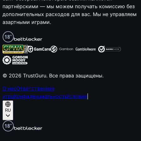
партнёрскими — мы можем получать комиссию без
дополнительных расходов для вас. Мы не управляем
азартными играми.
+
18
© 2026 TrustGuru. Все права защищены.
О нас
Ответственная
игра
Конфиденциальность
Условия
|
RU
+
18