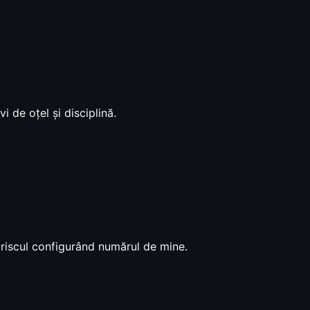
i de oțel și disciplină.
i riscul configurând numărul de mine.