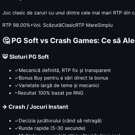
Joc clasic de zaruri cu unul dintre cele mai mari RTP din c
RTP
98.00%+
Vol.
Scăzută
Clasic
RTP Mare
Simplu
🤔 PG Soft vs Crash Games: Ce să Ale
🐯 Sloturi PG Soft
✓
Mecanică definită, RTP fix și transparent
✓
Bonus Buy pentru a sări direct la bonus
✓
Varietate largă de teme și mecanici
~
Rezultat 100% bazat pe RNG
✈️ Crash / Jocuri Instant
✓
Decizia jucătorului (când să retragă)
✓
Runde rapide (5-30 secunde)