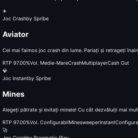
✈️
Joc Crash
by
Spribe
Aviator
Cel mai faimos joc crash din lume. Pariați și retrageți înai
RTP
97.00%
Vol.
Medie-Mare
Crash
Multiplayer
Cash Out
💎
Joc Instant
by
Spribe
Mines
Alegeți pătrate și evitați minele! Cu cât dezvăluiți mai mu
RTP
97.00%
Vol.
Configurabil
Minesweeper
Instant
Configura
🚀
Joc Crash
by
Pragmatic Play