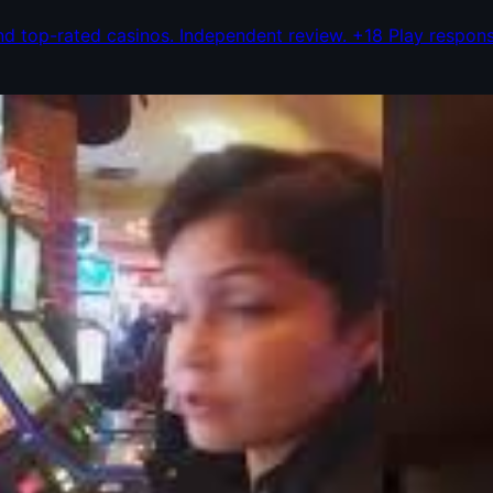
and top-rated casinos. Independent review. +18 Play respons