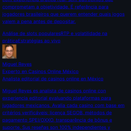
comprometam a objetividade. É referência para
jogadores brasileiros que querem entender quais jogos
valem a pena antes de depositar.
Análise de slots populares
RTP e volatilidade na
prática
Estratégias ao vivo
Miguel Reyes
Experto en Casinos Online México
Analista editorial de casinos online en México
Miguel Reyes es analista de casinos online con
experiencia editorial evaluando plataformas para
jugadores mexicanos. Avalia cada casino com base em
critérios verificáveis: licença SEGOB, métodos de
pagamento SPEI/OXXO, transparência de bônus e
suporte. Sus reseñas son 100% independientes y