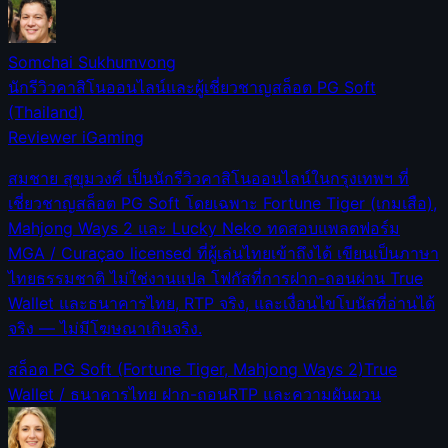
Somchai Sukhumvong
นักรีวิวคาสิโนออนไลน์และผู้เชี่ยวชาญสล็อต PG Soft
(Thailand)
Reviewer iGaming
สมชาย สุขุมวงศ์ เป็นนักรีวิวคาสิโนออนไลน์ในกรุงเทพฯ ที่
เชี่ยวชาญสล็อต PG Soft โดยเฉพาะ Fortune Tiger (เกมเสือ),
Mahjong Ways 2 และ Lucky Neko ทดสอบแพลตฟอร์ม
MGA / Curaçao licensed ที่ผู้เล่นไทยเข้าถึงได้ เขียนเป็นภาษา
ไทยธรรมชาติ ไม่ใช่งานแปล โฟกัสที่การฝาก-ถอนผ่าน True
Wallet และธนาคารไทย, RTP จริง, และเงื่อนไขโบนัสที่อ่านได้
จริง — ไม่มีโฆษณาเกินจริง.
สล็อต PG Soft (Fortune Tiger, Mahjong Ways 2)
True
Wallet / ธนาคารไทย ฝาก-ถอน
RTP และความผันผวน