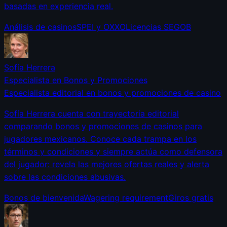
basadas en experiencia real.
Análisis de casinos
SPEI y OXXO
Licencias SEGOB
Sofía Herrera
Especialista en Bonos y Promociones
Especialista editorial en bonos y promociones de casino
Sofía Herrera cuenta con trayectoria editorial
comparando bonos y promociones de casinos para
jugadores mexicanos. Conoce cada trampa en los
términos y condiciones y siempre actúa como defensora
del jugador: revela las mejores ofertas reales y alerta
sobre las condiciones abusivas.
Bonos de bienvenida
Wagering requirement
Giros gratis