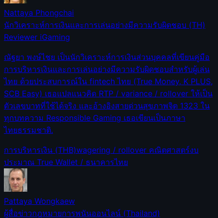
Nattaya Phongchai
นักวิเคราะห์การเงินและการเล่นอย่างมีความรับผิดชอบ (TH)
Reviewer iGaming
ณัฐยา พงษ์ไชย เป็นนักวิเคราะห์การเงินส่วนบุคคลที่เขียนคู่มือ
การบริหารเงินและการเล่นอย่างมีความรับผิดชอบสำหรับผู้เล่น
ไทย ด้วยประสบการณ์ใน fintech ไทย (True Money, K PLUS,
SCB Easy) เธอแปลแนวคิด RTP / variance / rollover ให้เป็น
ตัวเลขบาทที่ใช้ได้จริง และอ้างอิงสายด่วนสุขภาพจิต 1323 ใน
ทุกบทความ Responsible Gaming เธอเขียนเป็นภาษา
ไทยธรรมชาติ.
การบริหารเงิน (THB)
wagering / rollover คณิตศาสตร์
งบ
ประมาณ True Wallet / ธนาคารไทย
Pattaya Wongkaew
ผู้สื่อข่าวกฎหมายการพนันออนไลน์ (Thailand)