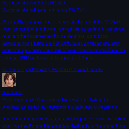
Especialista em Slots PG Soft
Especialista editorial em slots PG Soft
Pedro Alves é jogador e especialista em slots PG Soft
com experiência editorial em cassinos online brasileiros.
Avalia criteriosamente títulos de slots, com foco
especial nos títulos da PG Soft. Suas análises seguem
metodologia editorial pública — critérios verificáveis de
licença, RTP auditado e termos de bônus.
Fortune Tiger
Mahjong Ways
RTP e volatilidade
Ana Lima
Estrategista de Cassinos e Matemática Aplicada
Analista editorial de matemática aplicada a cassinos
Ana Lima é especialista em estratégias de cassino online
com formação em Matemática Aplicada e foco analítico