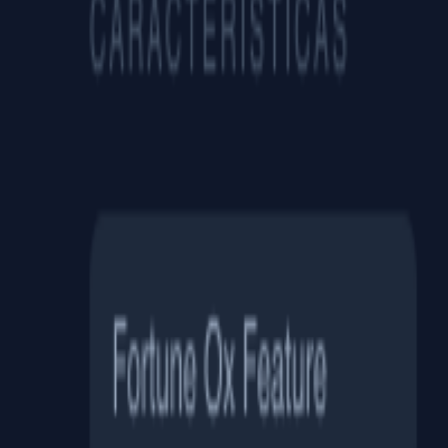
Min. Bet
Max Win
Launch Year
Main Features
Prize Wheel Scatter
Posição Double Multiplica
Free Spins
Multiplicador até 1.000x por Segmento
Tema Maia
🏆
🏆 Tested Strategies