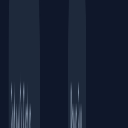
30
ดูทั้งหมด →