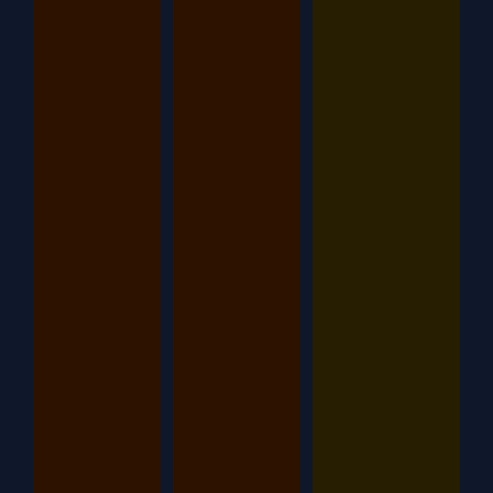
RTP
96.72
% ·
Média
Fortune Ox
RTP
96.69
% ·
Alta
🏆 คาสิโนที่ดีที่สุดสำหรับ
Tsar
Treasures
เฉพาะคาสิโนลิขสิทธิ์ที่ยืนยันการจ่ายเงินรวดเร็ว
#
1
TanoBet
⭐
5
True Wallet
ภายใน 5 นาที (คล้าย PromptPay ถอนเงินไวด้วย True
Money Wallet หรือ USDT)