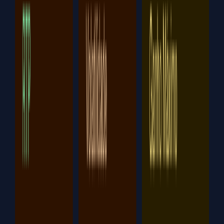
📊 ข้อมูลทางเทคนิค
RTP อย่างเป็นทางการ
96.74
%
ความผันผวน
Alta
กริด
5×3, 243 linhas
เดิมพันขั้นต่ำ
R$0,40
รางวัลสูงสุด
5.000x
ปีที่เปิดตัว
2022
🎰 เกมที่คล้ายกัน
Jogo do Tigrinho
RTP
96.81
% ·
Média
Fortune Rabbit