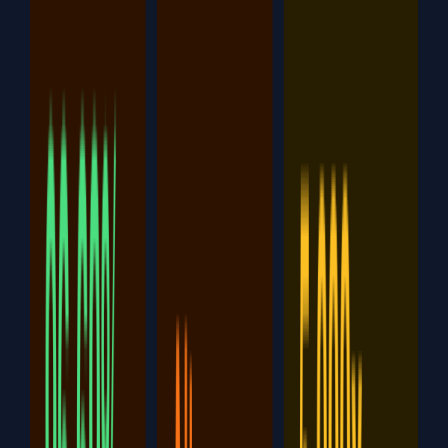
ฝากขั้นต่ำ
R$20 (ประมาณ 200 บาท)
ใบอนุญาต
PAGCOR ฟิลิปปินส์ / MGA มอลตา / Curacao — ใบอนุญาต
กำลังดำเนินการ (เปิดตัว 2026)
🎁
100% สูงสุด R$500 + 50 ฟรีสปิน ใน Fortune Tiger
TanoBet คาสิโนออนไลน์ใหม่ไฟแรง สร้างมาเพื่อผู้เล่นไทยโดย
เฉพาะ โดเมน optimize สำหรับ Google ไทยเลย เน้นสล็อต
PG Soft แบรนด์อันดับ 1 สำนักงานใหญ่กรุงเทพฯ โดยเฉพาะ
Fortune Tiger สล็อตแตกง่ายที่คนไทยฮิต ถอนเงินไวด้วย True
Money Wallet ไม่มีกั๊ก โบนัสแรกเข้า 100% สูงสุด R$500 +
50 ฟรีสปิน Fortune Tiger สำหรับสมาชิกใหม่ สล็อต pg รีวิว
คาสิโนออนไลน์ดีขนาดนี้ต้องลองครับ
Jogar Agora
ดูรีวิว
#
2