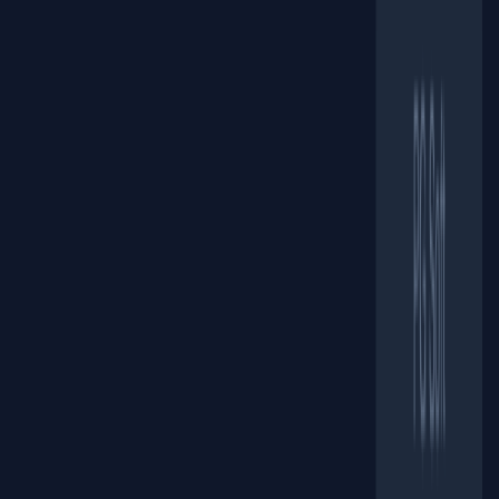
สูงสร้างสมดุลระหว่างความถี่ของการชนะกับศักยภาพการชนะ
สูงสุดที่ 5.000x ของเดิมพัน ด้วยกราฟิกที่ทันสมัย เพลงประกอบ
ที่น่าดึงดูด และกลไกที่เหมาะสมสำหรับอุปกรณ์มือถือ Tsar
Treasures มอบประสบการณ์ความบันเทิงที่สมบูรณ์แบบ ผู้เล่น
สามารถทดลองเล่นในโหมดสาธิตก่อนวางเดิมพันด้วยเงินจริง มี
ให้บริการในคาสิโนออนไลน์ที่ได้รับใบอนุญาตชั้นนำ PG Soft
รับประกันการเล่นที่ราบรื่นและแอนิเมชันคุณภาพสูงในทุก
แพลตฟอร์ม
RTP อย่างเป็นทางการ
96.74
%
ความผันผวน
Alta
รางวัลสูงสุด
5.000x
คะแนนของเรา
⭐
4.3