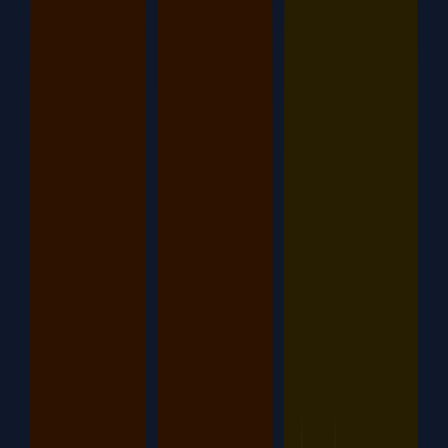
การพนันออนไลน์สำหรับผู้ที่มีอายุ 18 ปีขึ้นไปเท่านั้น เกมนี้เพื่อ
ความบันเทิง — อย่าเดิมพันเงินที่คุณไม่สามารถเสียได้
❓ คำถามที่พบบ่อย (FAQ)
Qual é o RTP do Tsar Treasures?
▼
Qual o max win do Tsar Treasures?
▼
Posso jogar Tsar Treasures de graça?
▼
Tsar Treasures
⭐
4.3
/5
RTP อย่างเป็นทางการ
96.74
%
เล่นเลย →
18+ | เล่นอย่างรับผิดชอบ