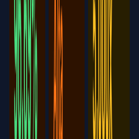
Brazino777
⭐
4.8
True Wallet
วอลเล็ตถอนไวใน 3 นาที
ฝากขั้นต่ำ
R$20
ใบอนุญาต
ใบอนุญาต PAGCOR № 466/2025
🎁
100% สูงสุด R$500 + 50 ฟรีสปิน
Brazino777 คาสิโนออนไลน์ยอดฮิตอันดับ 1 สำหรับผู้เล่นไทย
มีใบอนุญาต PAGCOR ฟิลิปปินส์ สร้างมาเพื่อคนไทยโดยเฉพาะ
จัดทัวร์นาเมนต์สล็อต PG ทุกสัปดาห์ รางวัลสูงสุด R$100,000
วอลเล็ตถอนเงินไวสุดใน 3 นาที หน้าจอภาษาไทยลื่นๆ เป็นที่รัก
ของสายสล็อตแตกง่าย อย่าง Fortune Tiger สล็อต Mahjong
Ways 2 ครับ