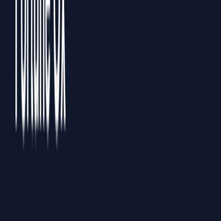
แหล่งที่มา:
YouTube
·
สิทธิ์ของผู้สร้างดั้งเดิม
▶
เล่น
Tsar Treasures — รางวัลใหญ่
เกมเพลจริง รางวัลใหญ่ และกลยุทธ์ที่ผู้เล่นทดสอบแล้ว
แหล่งที่มา:
YouTube
·
สิทธิ์ของผู้สร้างดั้งเดิม