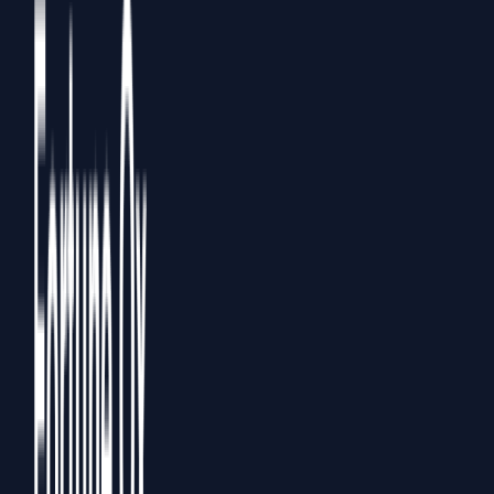
Tsar Treasures — รางวัลใหญ่
เกมเพลจริง รางวัลใหญ่ และกลยุทธ์ที่ผู้เล่นทดสอบแล้ว
แหล่งที่มา:
YouTube
·
สิทธิ์ของผู้สร้างดั้งเดิม
▶
เล่น
Tsar Treasures — รางวัลใหญ่
เกมเพลจริง รางวัลใหญ่ และกลยุทธ์ที่ผู้เล่นทดสอบแล้ว