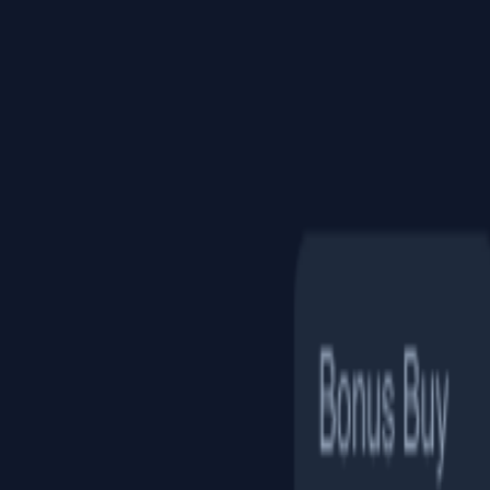
nders