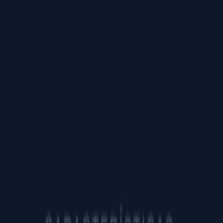
แหล่งที่มา:
YouTube
·
สิทธิ์ของผู้สร้างดั้งเดิม
▶
เล่น
Totem Wonders — เคล็ดลับ & กลยุทธ์
เกมเพลจริง รางวัลใหญ่ และกลยุทธ์ที่ผู้เล่นทดสอบแล้ว
แหล่งที่มา:
YouTube
·
สิทธิ์ของผู้สร้างดั้งเดิม