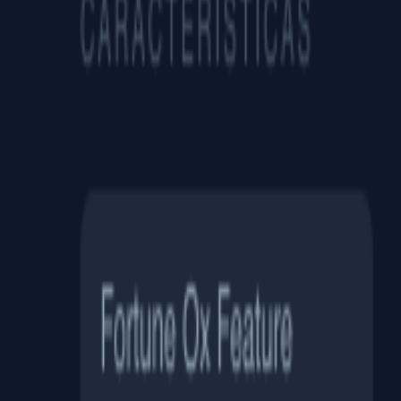
▶
เล่น
Totem Wonders — เคล็ดลับ & กลยุทธ์
เกมเพลจริง รางวัลใหญ่ และกลยุทธ์ที่ผู้เล่นทดสอบแล้ว
แหล่งที่มา:
YouTube
·
สิทธิ์ของผู้สร้างดั้งเดิม
🎮
🎮 กลไกเกมแบบละเอียด
:
Totem Wo