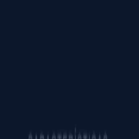
▶
เล่น
Thai River Wonders — เคล็ดลับ & กลยุทธ์
เกมเพลจริง รางวัลใหญ่ และกลยุทธ์ที่ผู้เล่นทดสอบแล้ว
แหล่งที่มา:
YouTube
·
สิทธิ์ของผู้สร้างดั้งเดิม
▶
เล่น
Thai River Wonders — เคล็ดลับ & กลยุทธ์