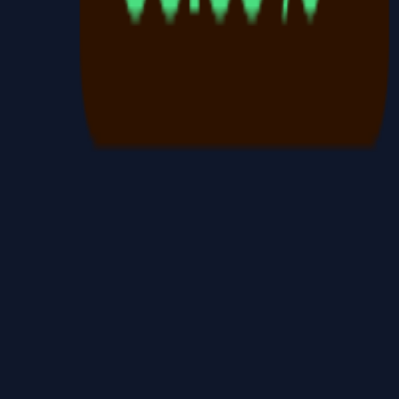
▶
เล่น
Thai River Wonders — รางวัลใหญ่
เกมเพลจริง รางวัลใหญ่ และกลยุทธ์ที่ผู้เล่นทดสอบแล้ว
แหล่งที่มา:
YouTube
·
สิทธิ์ของผู้สร้างดั้งเดิม
💡 เคล็ดลับ & กลยุทธ์
(
3
)