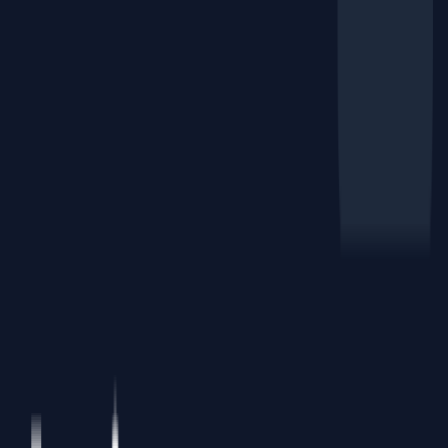
🎬 วิดีโอ: รางวัลใหญ่ & เคล็ดลับ
เกมเพลจริง รางวัลใหญ่ และกลยุทธ์ที่ผู้เล่นทดสอบแล้ว
วิดีโอมาจากครีเอเตอร์อิสระบน YouTube อึงเพื่อวัตถุประสงค์
ให้ข้อมูล
🏆 รางวัลใหญ่
(
3
)
▶
เล่น