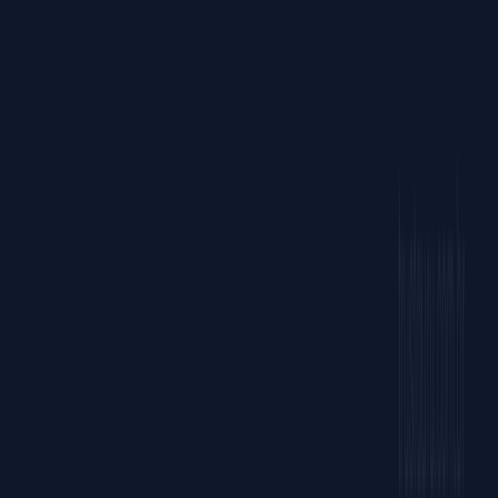
🐯
27 มิ.ย. 2569
คาสิโนเล่น สล็อตเวกัส777 2026: อันดับตามความเร็ว
ถอน PromptPay
สล็อตเวกัส777 2026: honest RTP analysis, expert
strategies and top-rated casinos. Independent review.
+18 Play responsibly.
อ่านต่อ →