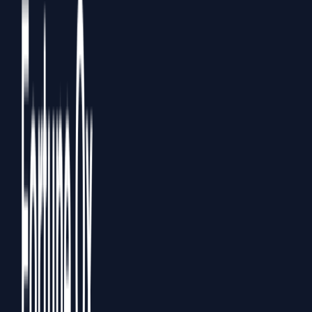
Songkran Splash — รางวัลใหญ่
เกมเพลจริง รางวัลใหญ่ และกลยุทธ์ที่ผู้เล่นทดสอบแล้ว
แหล่งที่มา:
YouTube
·
สิทธิ์ของผู้สร้างดั้งเดิม
▶
เล่น
Songkran Splash — รางวัลใหญ่
เกมเพลจริง รางวัลใหญ่ และกลยุทธ์ที่ผู้เล่นทดสอบแล้ว