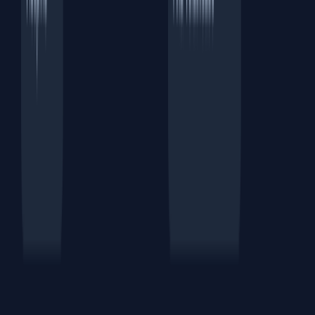
🐯
28 มิ.ย. 2569
คาสิโนออนไลน์888 เล่นฟรี: ทดลองก่อนฝากเงินที่ไหน
ใน 2026
Complete guide to คาสิโนออนไลน์888 in 2026. Tested
strategies, top online casinos and exclusive bonuses.
+18 Play responsibly.
อ่านต่อ →