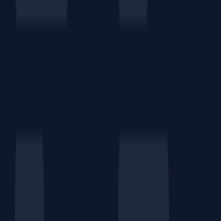
อ่านต่อ →
🐯
28 มิ.ย. 2569
Siambet88 vs สล็อต PG Soft อื่น: อันไหนจ่าย
มากกว่าใน 2026?
Complete guide to siambet88 in 2026. Tested
strategies, top online casinos and exclusive bonuses.
+18 Play responsibly.
อ่านต่อ →