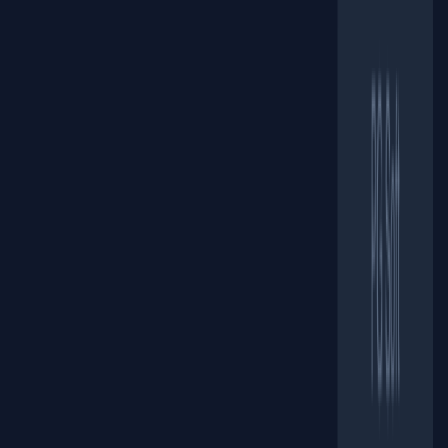
ผันผวนปานกลางสร้างสมดุลระหว่างความถี่ของการชนะกับ
ศักยภาพการชนะสูงสุดที่ 2.500x ของเดิมพัน ด้วยกราฟิกที่ทัน
สมัย เพลงประกอบที่น่าดึงดูด และกลไกที่เหมาะสมสำหรับ
อุปกรณ์มือถือ Songkran Splash มอบประสบการณ์ความ
บันเทิงที่สมบูรณ์แบบ ผู้เล่นสามารถทดลองเล่นในโหมดสาธิต
ก่อนวางเดิมพันด้วยเงินจริง มีให้บริการในคาสิโนออนไลน์ที่ได้
รับใบอนุญาตชั้นนำ PG Soft รับประกันการเล่นที่ราบรื่นและ
แอนิเมชันคุณภาพสูงในทุกแพลตฟอร์ม
RTP อย่างเป็นทางการ
96.73
%
ความผันผวน
Média
รางวัลสูงสุด
2.500x
คะแนนของเรา
⭐
4.3