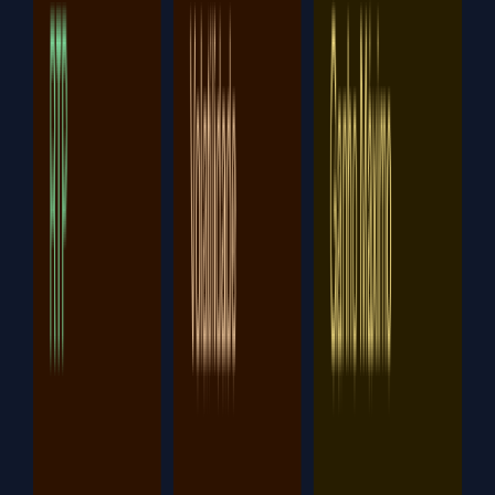
📊 ข้อมูลทางเทคนิค
RTP อย่างเป็นทางการ
96.73
%
ความผันผวน
Média
กริด
5×3, 243 linhas
เดิมพันขั้นต่ำ
R$0,40
รางวัลสูงสุด
2.500x
ปีที่เปิดตัว
2022
🎰 เกมที่คล้ายกัน
Jogo do Tigrinho
RTP
96.81
% ·
Média
Fortune Rabbit
RTP
96.72
% ·
Média