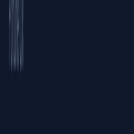
▶
เล่น
Songkran Splash — เคล็ดลับ & กลยุทธ์
เกมเพลจริง รางวัลใหญ่ และกลยุทธ์ที่ผู้เล่นทดสอบแล้ว
แหล่งที่มา:
YouTube
·
สิทธิ์ของผู้สร้างดั้งเดิม