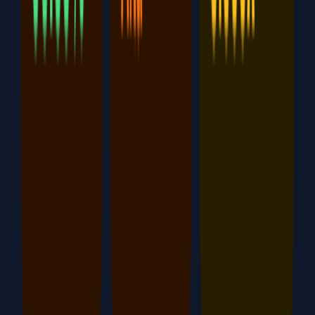
#
3
Bet365
⭐
4.8
True Wallet
ฝากถอนวอลเล็ต รอไม่เกิน 5 นาที
ฝากขั้นต่ำ
R$10
ใบอนุญาต
ใบอนุญาต MGA มอลตา / PAGCOR ฟิลิปปินส์
🎁
เครดิตแทงฟรีสูงสุด R$500
Bet365 คาสิโนออนไลน์ระดับโลกที่คนไทยรู้จักดี 合法ด้วยใบ
อนุญาต MGA มอลตา กว่า 25 ปีในวงการ ลูกค้ากว่า 90 ล้าน
คนทั่วโลก นำสล็อต PG Soft แบรนด์อันดับ 1 สำนักงานใหญ่
กรุงเทพฯ มาเพียบแบบสล็อตแตกง่าย ไม่ว่าจะ Fortune Tiger,
Mahjong Ways 2 หรือ Wild Bandito ฝากถอนไวด้วยวอลเล็ต