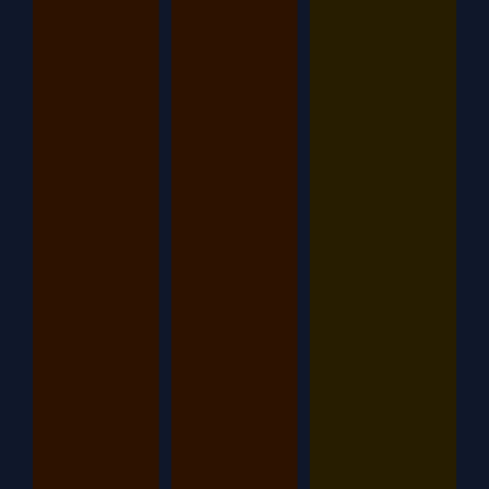
Fortune Ox
RTP
96.69
% ·
Alta
🏆 คาสิโนที่ดีที่สุดสำหรับ
Songkran
Splash
เฉพาะคาสิโนลิขสิทธิ์ที่ยืนยันการจ่ายเงินรวดเร็ว
#
1
TanoBet
⭐
5
True Wallet
ภายใน 5 นาที (คล้าย PromptPay ถอนเงินไวด้วย True
Money Wallet หรือ USDT)
ฝากขั้นต่ำ