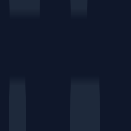
อ่านต่อ →
🐯
28 มิ.ย. 2569
Siambet88 vs สล็อต PG Soft อื่น: อันไหนจ่าย
มากกว่าใน 2026?
Complete guide to siambet88 in 2026. Tested
strategies, top online casinos and exclusive bonuses.
+18 Play responsibly.
อ่านต่อ →