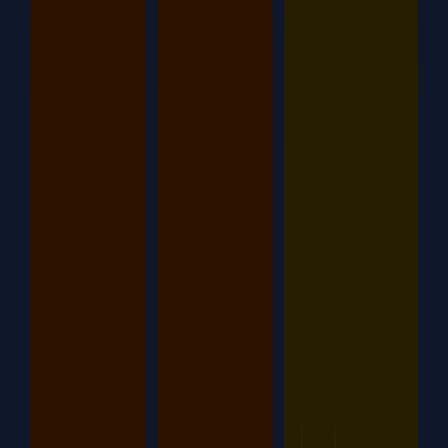
การพนันออนไลน์สำหรับผู้ที่มีอายุ 18 ปีขึ้นไปเท่านั้น เกมนี้เพื่อ
ความบันเทิง — อย่าเดิมพันเงินที่คุณไม่สามารถเสียได้
❓ คำถามที่พบบ่อย (FAQ)
Qual é o RTP do Shark Bounty?
▼
Qual o max win do Shark Bounty?
▼
Posso jogar Shark Bounty de graça?
▼
Shark Bounty
⭐
4.3
/5
RTP อย่างเป็นทางการ
96.73
%
เล่นเลย →
18+ | เล่นอย่างรับผิดชอบ