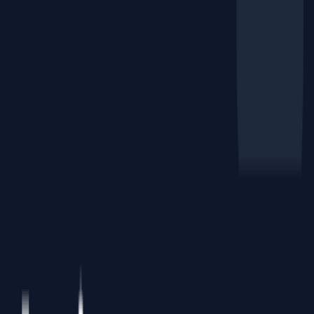
🎬 วิดีโอ: รางวัลใหญ่ & เคล็ดลับ
เกมเพลจริง รางวัลใหญ่ และกลยุทธ์ที่ผู้เล่นทดสอบแล้ว
วิดีโอมาจากครีเอเตอร์อิสระบน YouTube อึงเพื่อวัตถุประสงค์
ให้ข้อมูล
🏆 รางวัลใหญ่
(
3
)
▶
เล่น