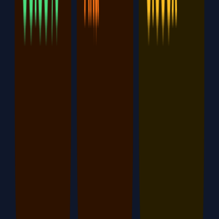
Bet365
⭐
4.8
True Wallet
ฝากถอนวอลเล็ต รอไม่เกิน 5 นาที
ฝากขั้นต่ำ
R$10
ใบอนุญาต
ใบอนุญาต MGA มอลตา / PAGCOR ฟิลิปปินส์
🎁
เครดิตแทงฟรีสูงสุด R$500
Bet365 คาสิโนออนไลน์ระดับโลกที่คนไทยรู้จักดี 合法ด้วยใบ
อนุญาต MGA มอลตา กว่า 25 ปีในวงการ ลูกค้ากว่า 90 ล้าน
คนทั่วโลก นำสล็อต PG Soft แบรนด์อันดับ 1 สำนักงานใหญ่
กรุงเทพฯ มาเพียบแบบสล็อตแตกง่าย ไม่ว่าจะ Fortune Tiger,
Mahjong Ways 2 หรือ Wild Bandito ฝากถอนไวด้วยวอลเล็ต