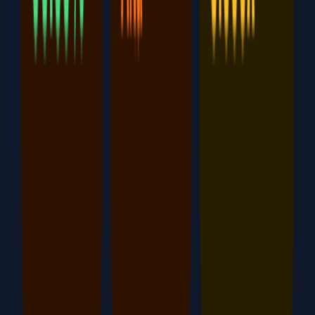
Jogar Agora
ดูรีวิว
#
3
Bet365
⭐
4.8
True Wallet
ฝากถอนวอลเล็ต รอไม่เกิน 5 นาที
ฝากขั้นต่ำ
R$10
ใบอนุญาต
ใบอนุญาต MGA มอลตา / PAGCOR ฟิลิปปินส์
🎁
เครดิตแทงฟรีสูงสุด R$500
Bet365 คาสิโนออนไลน์ระดับโลกที่คนไทยรู้จักดี 合法ด้วยใบ
อนุญาต MGA มอลตา กว่า 25 ปีในวงการ ลูกค้ากว่า 90 ล้าน
คนทั่วโลก นำสล็อต PG Soft แบรนด์อันดับ 1 สำนักงานใหญ่
กรุงเทพฯ มาเพียบแบบสล็อตแตกง่าย ไม่ว่าจะ Fortune Tiger,