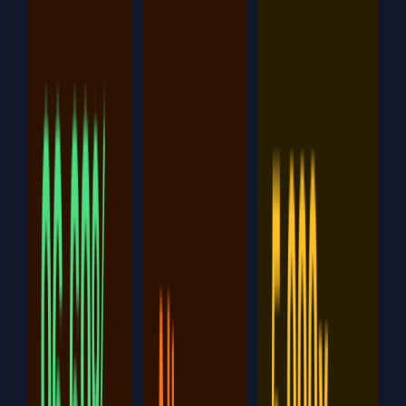
ฝากขั้นต่ำ
R$20 (ประมาณ 200 บาท)
ใบอนุญาต
PAGCOR ฟิลิปปินส์ / MGA มอลตา / Curacao — ใบอนุญาต
กำลังดำเนินการ (เปิดตัว 2026)
🎁
100% สูงสุด R$500 + 50 ฟรีสปิน ใน Fortune Tiger
TanoBet คาสิโนออนไลน์ใหม่ไฟแรง สร้างมาเพื่อผู้เล่นไทยโดย
เฉพาะ โดเมน optimize สำหรับ Google ไทยเลย เน้นสล็อต
PG Soft แบรนด์อันดับ 1 สำนักงานใหญ่กรุงเทพฯ โดยเฉพาะ
Fortune Tiger สล็อตแตกง่ายที่คนไทยฮิต ถอนเงินไวด้วย True
Money Wallet ไม่มีกั๊ก โบนัสแรกเข้า 100% สูงสุด R$500 +
50 ฟรีสปิน Fortune Tiger สำหรับสมาชิกใหม่ สล็อต pg รีวิว
คาสิโนออนไลน์ดีขนาดนี้ต้องลองครับ
Jogar Agora
ดูรีวิว
#
2