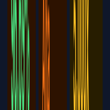
Brazino777
⭐
4.8
True Wallet
วอลเล็ตถอนไวใน 3 นาที
ฝากขั้นต่ำ
R$20
ใบอนุญาต
ใบอนุญาต PAGCOR № 466/2025
🎁
100% สูงสุด R$500 + 50 ฟรีสปิน
Brazino777 คาสิโนออนไลน์ยอดฮิตอันดับ 1 สำหรับผู้เล่นไทย
มีใบอนุญาต PAGCOR ฟิลิปปินส์ สร้างมาเพื่อคนไทยโดยเฉพาะ
จัดทัวร์นาเมนต์สล็อต PG ทุกสัปดาห์ รางวัลสูงสุด R$100,000
วอลเล็ตถอนเงินไวสุดใน 3 นาที หน้าจอภาษาไทยลื่นๆ เป็นที่รัก
ของสายสล็อตแตกง่าย อย่าง Fortune Tiger สล็อต Mahjong
Ways 2 ครับ