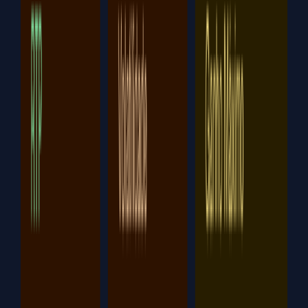
📊 ข้อมูลทางเทคนิค
RTP อย่างเป็นทางการ
96.74
%
ความผันผวน
Alta
กริด
5×3, 243 linhas
เดิมพันขั้นต่ำ
R$0,40
รางวัลสูงสุด
5.000x
ปีที่เปิดตัว
2025
🎰 เกมที่คล้ายกัน
Jogo do Tigrinho
RTP
96.81
% ·
Média
Fortune Rabbit