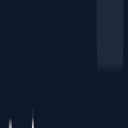
🎬 วิดีโอ: รางวัลใหญ่ & เคล็ดลับ
เกมเพลจริง รางวัลใหญ่ และกลยุทธ์ที่ผู้เล่นทดสอบแล้ว
วิดีโอมาจากครีเอเตอร์อิสระบน YouTube อึงเพื่อวัตถุประสงค์
ให้ข้อมูล
🏆 รางวัลใหญ่
(
3
)
▶
เล่น