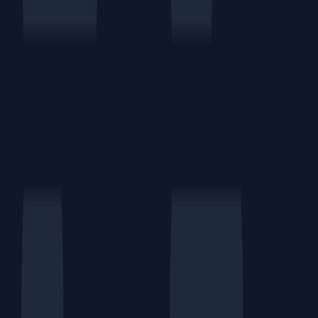
responsibly.
อ่านต่อ →
🐯
28 มิ.ย. 2569
Siambet88 vs สล็อต PG Soft อื่น: อันไหนจ่าย
มากกว่าใน 2026?
Complete guide to siambet88 in 2026. Tested
strategies, top online casinos and exclusive bonuses.
+18 Play responsibly.
อ่านต่อ →