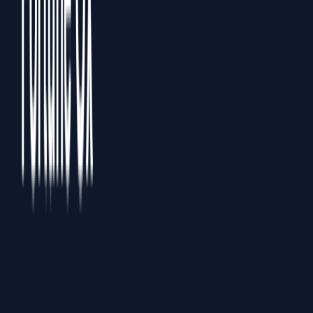
แหล่งที่มา:
YouTube
·
สิทธิ์ของผู้สร้างดั้งเดิม
▶
เล่น
Reel Royale Showdown — รางวัลใหญ่
เกมเพลจริง รางวัลใหญ่ และกลยุทธ์ที่ผู้เล่นทดสอบแล้ว
แหล่งที่มา:
YouTube
·
สิทธิ์ของผู้สร้างดั้งเดิม