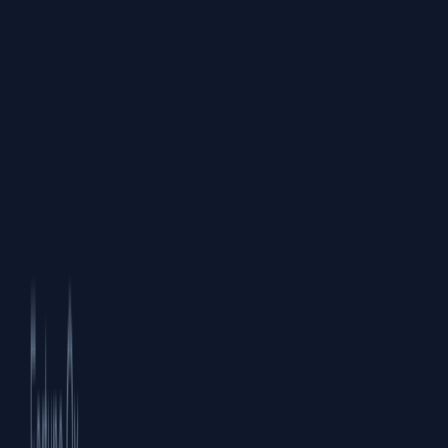
💡 เคล็ดลับ & กลยุทธ์
(
3
)
▶
เล่น
Reel Royale Showdown — เคล็ดลับ & กลยุทธ์
เกมเพลจริง รางวัลใหญ่ และกลยุทธ์ที่ผู้เล่นทดสอบแล้ว
แหล่งที่มา:
YouTube
·
สิทธิ์ของผู้สร้างดั้งเดิม