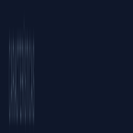
Fortune Ox
Fortune Ox
·
PG Soft
RTP
96.69
%
·
ความผันผวน
Alta
·
Max
5.000x
Fortune Ox Feature
Bonus Buy
อ่านรีวิวเต็ม →
💬
ความคิดเห็น
กำลังโหลดความคิดเห็น...
✍️
แสดงความคิดเห็น
ชื่อ (ไม่บังคับ)
อีเมล * (ไม่เผยแพร่)
ความคิดเห็น * (อย่างน้อย 10 ตัวอักษร)