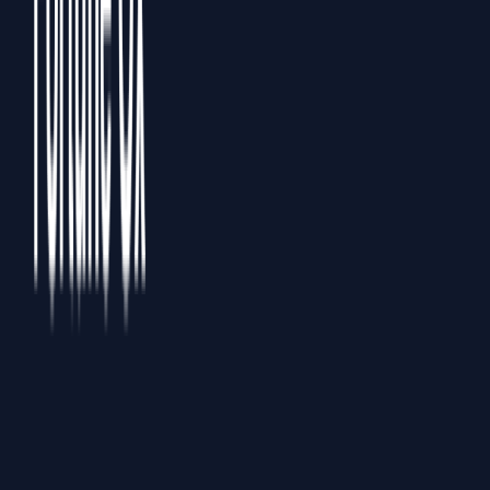
▶
เล่น
Pharaoh Royals — รางวัลใหญ่
เกมเพลจริง รางวัลใหญ่ และกลยุทธ์ที่ผู้เล่นทดสอบแล้ว
แหล่งที่มา:
YouTube
·
สิทธิ์ของผู้สร้างดั้งเดิม
💡 เคล็ดลับ & กลยุทธ์
(
3
)