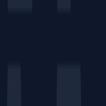
อ่านต่อ →
🐯
28 มิ.ย. 2569
Siambet88 vs สล็อต PG Soft อื่น: อันไหนจ่าย
มากกว่าใน 2026?
Complete guide to siambet88 in 2026. Tested
strategies, top online casinos and exclusive bonuses.
+18 Play responsibly.
อ่านต่อ →