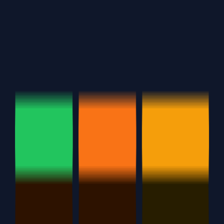
Layout Compacto 3×1
Tema Egípcio Clássico
🏆
🏆 กลยุทธ์ที่ทดสอบแล้ว
Comece baixo:
Faça 50-100 spins com aposta
mínima (R$0,40) para sentir o jogo.
Gestão de banca (regra dos 100x):
Tenha pelo
menos 100x a aposta como banca antes de jogar.
Ignore os "horários quentes":
RNG é aleatório. Não
existe horário especial.
⚠️ เล่นอย่างรับผิดชอบ
การพนันออนไลน์สำหรับผู้ที่มีอายุ 18 ปีขึ้นไปเท่านั้น เกมนี้เพื่อ
ความบันเทิง — อย่าเดิมพันเงินที่คุณไม่สามารถเสียได้