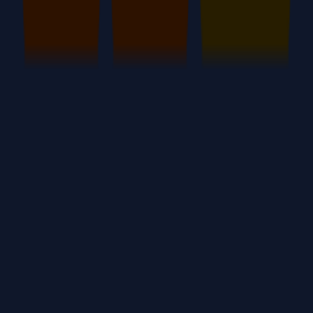
ครับ สล็อต pg รีวิวคาสิโนออนไลน์ยืนยัน ถอนเงินไวจริง
Jogar Agora
ดูรีวิว
#
4
Betano
⭐
4.7
True Wallet
ภายใน 4 นาที (วอลเล็ต)
ฝากขั้นต่ำ
20 บาท
ใบอนุญาต
ใบอนุญาต MGA มอลตา PAGCOR ฟิลิปปินส์ Curacao
🎁
100% สูงสุด 500 บาท ฝากครั้งแรก
Betano คาสิโนออนไลน์ที่โตไวสุดในไทย สปอนเซอร์ทีมใหญ่
บุรีรัมย์ ยูไนเต็ด การท่าเรือเอฟซี มีใบอนุญาต MGA มอลตา