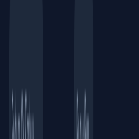
ดูทั้งหมด →