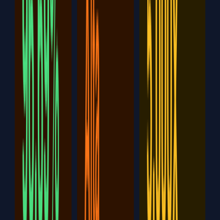
⭐
4.8
True Wallet
วอลเล็ตถอนไวใน 3 นาที
ฝากขั้นต่ำ
R$20
ใบอนุญาต
ใบอนุญาต PAGCOR № 466/2025
🎁
100% สูงสุด R$500 + 50 ฟรีสปิน
Brazino777 คาสิโนออนไลน์ยอดฮิตอันดับ 1 สำหรับผู้เล่นไทย
มีใบอนุญาต PAGCOR ฟิลิปปินส์ สร้างมาเพื่อคนไทยโดยเฉพาะ
จัดทัวร์นาเมนต์สล็อต PG ทุกสัปดาห์ รางวัลสูงสุด R$100,000
วอลเล็ตถอนเงินไวสุดใน 3 นาที หน้าจอภาษาไทยลื่นๆ เป็นที่รัก
ของสายสล็อตแตกง่าย อย่าง Fortune Tiger สล็อต Mahjong
Ways 2 ครับ
Jogar Agora
ดูรีวิว
#
3