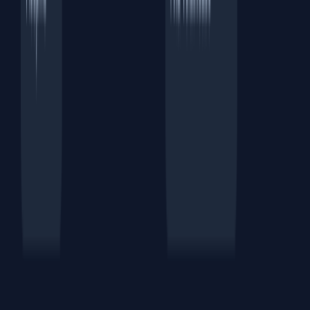
🐯
28 มิ.ย. 2569
คาสิโนออนไลน์888 เล่นฟรี: ทดลองก่อนฝากเงินที่ไหน
ใน 2026
Complete guide to คาสิโนออนไลน์888 in 2026. Tested
strategies, top online casinos and exclusive bonuses.
+18 Play responsibly.
อ่านต่อ →