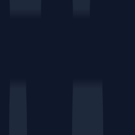
อ่านต่อ →
🐯
28 มิ.ย. 2569
Siambet88 vs สล็อต PG Soft อื่น: อันไหนจ่าย
มากกว่าใน 2026?
Complete guide to siambet88 in 2026. Tested
strategies, top online casinos and exclusive bonuses.
+18 Play responsibly.
อ่านต่อ →