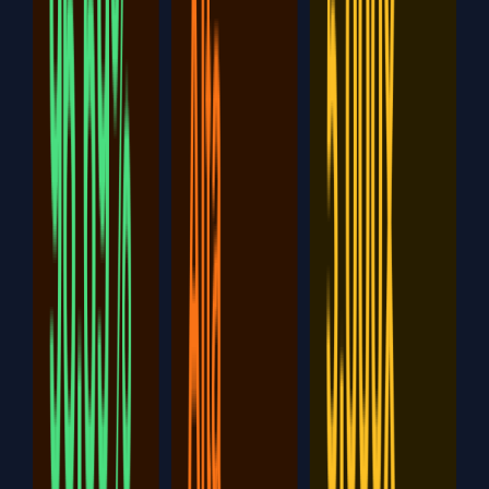
⭐
4.8
True Wallet
วอลเล็ตถอนไวใน 3 นาที
ฝากขั้นต่ำ
R$20
ใบอนุญาต
ใบอนุญาต PAGCOR № 466/2025
🎁
100% สูงสุด R$500 + 50 ฟรีสปิน
Brazino777 คาสิโนออนไลน์ยอดฮิตอันดับ 1 สำหรับผู้เล่นไทย
มีใบอนุญาต PAGCOR ฟิลิปปินส์ สร้างมาเพื่อคนไทยโดยเฉพาะ
จัดทัวร์นาเมนต์สล็อต PG ทุกสัปดาห์ รางวัลสูงสุด R$100,000
วอลเล็ตถอนเงินไวสุดใน 3 นาที หน้าจอภาษาไทยลื่นๆ เป็นที่รัก
ของสายสล็อตแตกง่าย อย่าง Fortune Tiger สล็อต Mahjong
Ways 2 ครับ
Jogar Agora
ดูรีวิว