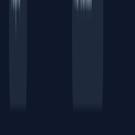
🐯
28 มิ.ย. 2569
คาสิโนออนไลน์888 เล่นฟรี: ทดลองก่อนฝากเงินที่ไหน
ใน 2026
Complete guide to คาสิโนออนไลน์888 in 2026. Tested
strategies, top online casinos and exclusive bonuses.
+18 Play responsibly.
อ่านต่อ →