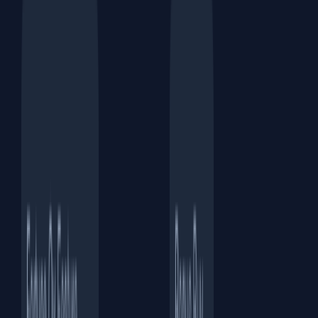
ดูทั้งหมด →