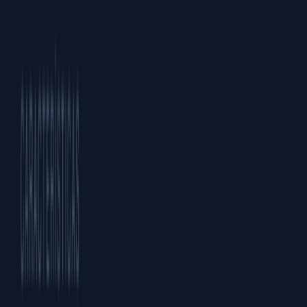
Fortune Ox
·
PG Soft
RTP
96.69
%
·
ความผันผวน
Alta
·
Max
5.000x
Fortune Ox Feature
Bonus Buy
อ่านรีวิวเต็ม →
💬
ความคิดเห็น
กำลังโหลดความคิดเห็น...
✍️
แสดงความคิดเห็น
ชื่อ (ไม่บังคับ)
อีเมล * (ไม่เผยแพร่)
ความคิดเห็น * (อย่างน้อย 10 ตัวอักษร)