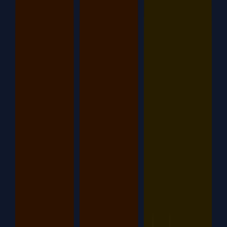
❓ คำถามที่พบบ่อย (FAQ)
Qual é o RTP do Ninja Raccoon Frenzy?
▼
Qual o max win do Ninja Raccoon Frenzy?
▼
Posso jogar Ninja Raccoon Frenzy de graça?
▼
Ninja Raccoon Frenzy
⭐
4.6
/5
RTP อย่างเป็นทางการ
96.75
%
เล่นเลย →
18+ | เล่นอย่างรับผิดชอบ
📊 ข้อมูลทางเทคนิค