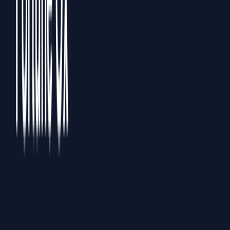
แหล่งที่มา:
YouTube
·
สิทธิ์ของผู้สร้างดั้งเดิม
▶
เล่น
Ninja Raccoon Frenzy — รางวัลใหญ่
เกมเพลจริง รางวัลใหญ่ และกลยุทธ์ที่ผู้เล่นทดสอบแล้ว
แหล่งที่มา:
YouTube
·
สิทธิ์ของผู้สร้างดั้งเดิม
💡 เคล็ดลับ & กลยุทธ์
(
3
)