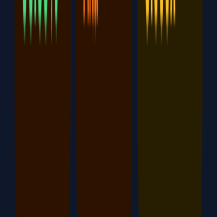
Bet365
⭐
4.8
True Wallet
ฝากถอนวอลเล็ต รอไม่เกิน 5 นาที
ฝากขั้นต่ำ
R$10
ใบอนุญาต
ใบอนุญาต MGA มอลตา / PAGCOR ฟิลิปปินส์
🎁
เครดิตแทงฟรีสูงสุด R$500
Bet365 คาสิโนออนไลน์ระดับโลกที่คนไทยรู้จักดี 合法ด้วยใบ
อนุญาต MGA มอลตา กว่า 25 ปีในวงการ ลูกค้ากว่า 90 ล้าน
คนทั่วโลก นำสล็อต PG Soft แบรนด์อันดับ 1 สำนักงานใหญ่
กรุงเทพฯ มาเพียบแบบสล็อตแตกง่าย ไม่ว่าจะ Fortune Tiger,
Mahjong Ways 2 หรือ Wild Bandito ฝากถอนไวด้วยวอลเล็ต
SCB Krungthai Kasikorn มั่นใจเรื่องความปลอดภัยสุด ๆ เลย