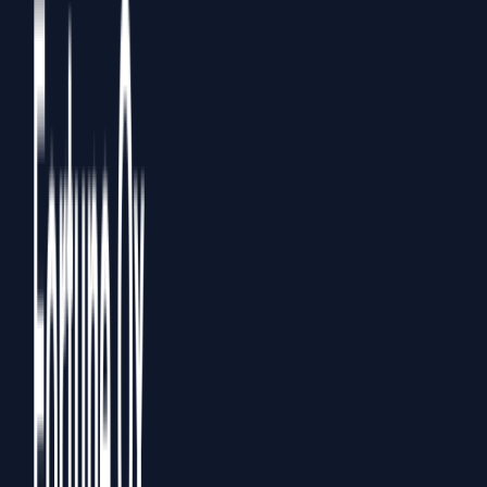
เกมเพลจริง รางวัลใหญ่ และกลยุทธ์ที่ผู้เล่นทดสอบแล้ว
แหล่งที่มา:
YouTube
·
สิทธิ์ของผู้สร้างดั้งเดิม
▶
เล่น
Ninja Raccoon Frenzy — รางวัลใหญ่
เกมเพลจริง รางวัลใหญ่ และกลยุทธ์ที่ผู้เล่นทดสอบแล้ว