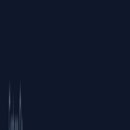
▶
เล่น
Ninja Raccoon Frenzy — เคล็ดลับ & กลยุทธ์
เกมเพลจริง รางวัลใหญ่ และกลยุทธ์ที่ผู้เล่นทดสอบแล้ว
แหล่งที่มา:
YouTube
·
สิทธิ์ของผู้สร้างดั้งเดิม