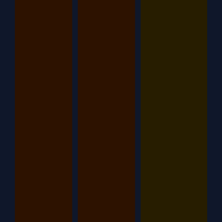
Fortune Ox
RTP
96.69
% ·
Alta
🏆 คาสิโนที่ดีที่สุดสำหรับ
Ninja
Raccoon Frenzy
เฉพาะคาสิโนลิขสิทธิ์ที่ยืนยันการจ่ายเงินรวดเร็ว
#
1
TanoBet
⭐
5
True Wallet
ภายใน 5 นาที (คล้าย PromptPay ถอนเงินไวด้วย True
Money Wallet หรือ USDT)
ฝากขั้นต่ำ
R$20 (ประมาณ 200 บาท)