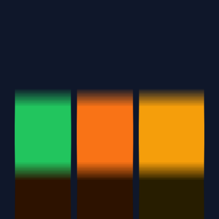
Bonus Buy
🏆
🏆 กลยุทธ์ที่ทดสอบแล้ว
Comece baixo:
Faça 50-100 spins com aposta
mínima (R$0,20) para sentir o jogo.
Gestão de banca (regra dos 100x):
Tenha pelo
menos 100x a aposta como banca antes de jogar.
Ignore os "horários quentes":
RNG é aleatório. Não
existe horário especial.
⚠️ เล่นอย่างรับผิดชอบ
การพนันออนไลน์สำหรับผู้ที่มีอายุ 18 ปีขึ้นไปเท่านั้น เกมนี้เพื่อ
ความบันเทิง — อย่าเดิมพันเงินที่คุณไม่สามารถเสียได้