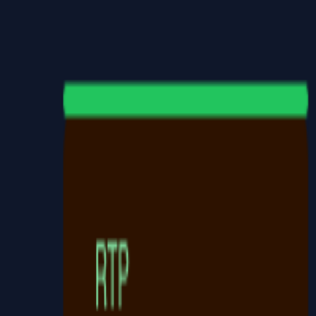
▶
เล่น
Lucky Clover Lady — รางวัลใหญ่
เกมเพลจริง รางวัลใหญ่ และกลยุทธ์ที่ผู้เล่นทดสอบแล้ว
แหล่งที่มา:
YouTube
·
สิทธิ์ของผู้สร้างดั้งเดิม