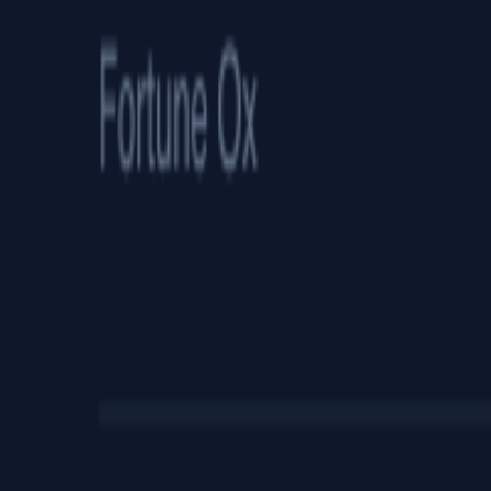
Média
รางวัลสูงสุด
2.500x
คะแนนของเรา
⭐
4.2
🎬 วิดีโอ: รางวัลใหญ่ & เคล็ดลับ
เกมเพลจริง รางวัลใหญ่ และกลยุทธ์ที่ผู้เล่นทดสอบแล้ว
วิดีโอมาจากครีเอเตอร์อิสระบน YouTube อึงเพื่อวัตถุประสงค์ให้
🏆 รางวัลใหญ่
(
3
)