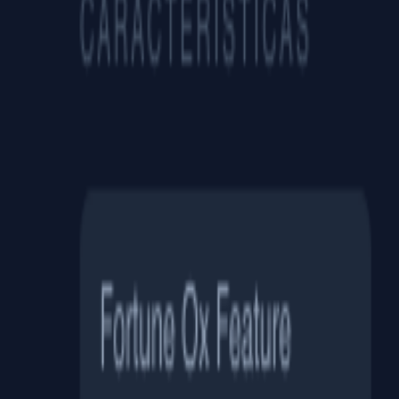
▶
เล่น
Lucky Clover Lady — เคล็ดลับ & กลยุทธ์
เกมเพลจริง รางวัลใหญ่ และกลยุทธ์ที่ผู้เล่นทดสอบแล้ว
แหล่งที่มา:
YouTube
·
สิทธิ์ของผู้สร้างดั้งเดิม
🎮
🎮 กลไกเกมแบบละเอียด
:
Lucky Clo