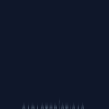
เกมเพลจริง รางวัลใหญ่ และกลยุทธ์ที่ผู้เล่นทดสอบแล้ว
แหล่งที่มา:
YouTube
·
สิทธิ์ของผู้สร้างดั้งเดิม
▶
เล่น
Lucky Clover Lady — เคล็ดลับ & กลยุทธ์
เกมเพลจริง รางวัลใหญ่ และกลยุทธ์ที่ผู้เล่นทดสอบแล้ว
แหล่งที่มา:
YouTube
·
สิทธิ์ของผู้สร้างดั้งเดิม