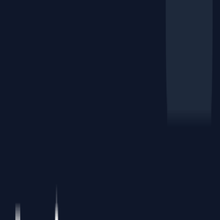
เกมเพลจริง รางวัลใหญ่ และกลยุทธ์ที่ผู้เล่นทดสอบแล้ว
วิดีโอมาจากครีเอเตอร์อิสระบน YouTube อึงเพื่อวัตถุประสงค์
ให้ข้อมูล
🏆 รางวัลใหญ่
(
3
)
▶
เล่น
Jack the Giant Hunter — รางวัลใหญ่