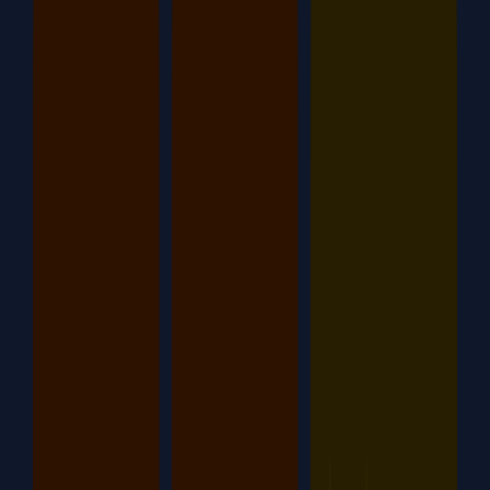
ความบันเทิง — อย่าเดิมพันเงินที่คุณไม่สามารถเสียได้
❓ คำถามที่พบบ่อย (FAQ)
Qual é o RTP do Jack the Giant Hunter?
▼
Qual o max win do Jack the Giant Hunter?
▼
Posso jogar Jack the Giant Hunter de graça?
▼
Jack the Giant Hunter
⭐
4.6
/5
RTP อย่างเป็นทางการ
96.8
%
เล่นเลย →
18+ | เล่นอย่างรับผิดชอบ