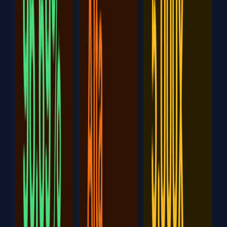
⭐
4.8
True Wallet
วอลเล็ตถอนไวใน 3 นาที
ฝากขั้นต่ำ
R$20
ใบอนุญาต
ใบอนุญาต PAGCOR № 466/2025
🎁
100% สูงสุด R$500 + 50 ฟรีสปิน
Brazino777 คาสิโนออนไลน์ยอดฮิตอันดับ 1 สำหรับผู้เล่นไทย
มีใบอนุญาต PAGCOR ฟิลิปปินส์ สร้างมาเพื่อคนไทยโดยเฉพาะ
จัดทัวร์นาเมนต์สล็อต PG ทุกสัปดาห์ รางวัลสูงสุด R$100,000
วอลเล็ตถอนเงินไวสุดใน 3 นาที หน้าจอภาษาไทยลื่นๆ เป็นที่รัก
ของสายสล็อตแตกง่าย อย่าง Fortune Tiger สล็อต Mahjong
Ways 2 ครับ
Jogar Agora
ดูรีวิว