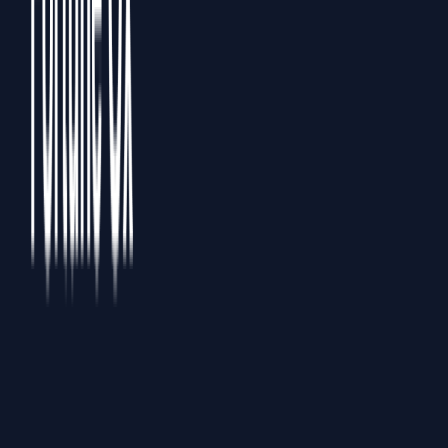
แหล่งที่มา:
YouTube
·
สิทธิ์ของผู้สร้างดั้งเดิม
▶
เล่น
Jack the Giant Hunter — รางวัลใหญ่
เกมเพลจริง รางวัลใหญ่ และกลยุทธ์ที่ผู้เล่นทดสอบแล้ว
แหล่งที่มา:
YouTube
·
สิทธิ์ของผู้สร้างดั้งเดิม
💡 เคล็ดลับ & กลยุทธ์
(
3
)