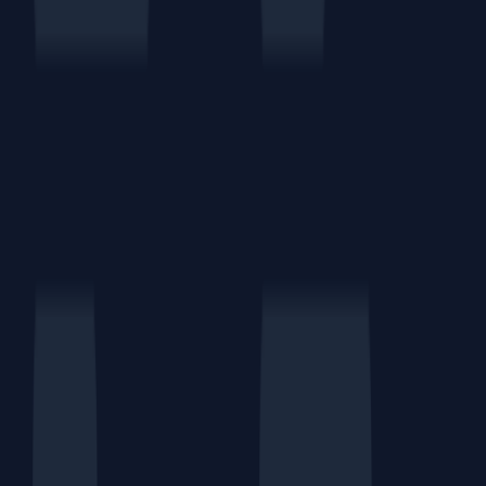
อ่านต่อ →
🐯
28 มิ.ย. 2569
Siambet88 vs สล็อต PG Soft อื่น: อันไหนจ่าย
มากกว่าใน 2026?
Complete guide to siambet88 in 2026. Tested
strategies, top online casinos and exclusive bonuses.
+18 Play responsibly.
อ่านต่อ →