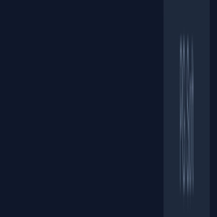
เป็นหนึ่งในสล็อต PG Soft ที่คุ้มค่าที่สุด ฟีเจอร์ซื้อโบนัสช่วยให้
เข้าถึงรอบโบนัสได้โดยตรง ฟีเจอร์หลักรวมถึงสัญลักษณ์ Wild,
Scatter และโบนัสพิเศษ ทั้งหมดออกแบบมาสำหรับอุปกรณ์มือ
ถือ ความผันผวนสูงหมายความว่าชัยชนะอาจเกิดขึ้นน้อยครั้ง
แต่เมื่อมาถึงมักมีมูลค่าสูงกว่ามาก มีศักยภาพ big win ที่แท้จริง
สำหรับผลลัพธ์ที่ดีที่สุด บริหารงบประมาณอย่างรอบคอบ พร้อม
ให้บริการที่คาสิโนออนไลน์ที่ได้รับใบอนุญาต
RTP อย่างเป็นทางการ
96.8
%
ความผันผวน
Alta
รางวัลสูงสุด
10.000x
คะแนนของเรา
⭐
4.6
🎬 วิดีโอ: รางวัลใหญ่ & เคล็ดลับ