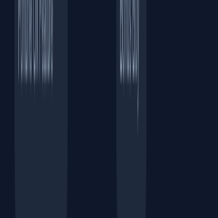
🐯
28 มิ.ย. 2569
สล็อต98 ในไทย 2026: คาสิโน PromptPay และมีใบ
อนุญาต
สล็อต98 2026: honest RTP analysis, expert strategies
and top-rated casinos. Independent review. +18 Play
responsibly.