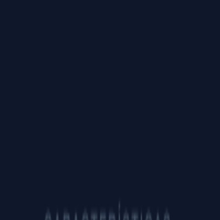
แหล่งที่มา:
YouTube
·
สิทธิ์ของผู้สร้างดั้งเดิม
▶
เล่น
Heist Stakes — เคล็ดลับ & กลยุทธ์
เกมเพลจริง รางวัลใหญ่ และกลยุทธ์ที่ผู้เล่นทดสอบแล้ว
แหล่งที่มา:
YouTube
·
สิทธิ์ของผู้สร้างดั้งเดิม