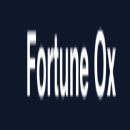
Heist Stakes
2026
Heist Stakes
· PG Soft ·
2021
รีวิวโดย
Somchai Sukhumvong
นักรีวิวคาสิโนออนไลน์และผู้เชี่ยวชาญสล็อต PG Soft (Thailan
Heist Stakes คือสล็อตจาก PG Soft ที่มีกริด 5 rolos / 720 li
ระดับ ศักยภาพการชนะสูงสุดถึง 5.000x ของเดิมพัน ทำให้ Heist S
Scatter และโบนัสพิเศษ ทั้งหมดออกแบบมาสำหรับอุปกรณ์มือถือ ค
สำหรับผลลัพธ์ที่ดีที่สุด บริหารงบประมาณอย่างรอบคอบ พร้อมให
RTP อย่างเป็นทางการ
96.72
%
ความผันผวน
Alta