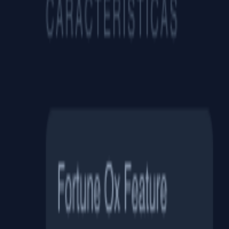
▶
เล่น
Heist Stakes — เคล็ดลับ & กลยุทธ์
เกมเพลจริง รางวัลใหญ่ และกลยุทธ์ที่ผู้เล่นทดสอบแล้ว
แหล่งที่มา:
YouTube
·
สิทธิ์ของผู้สร้างดั้งเดิม
🎮
🎮 กลไกเกมแบบละเอียด
:
Heist Stak