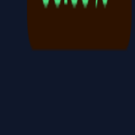
เกมเพลจริง รางวัลใหญ่ และกลยุทธ์ที่ผู้เล่นทดสอบแล้ว
แหล่งที่มา:
YouTube
·
สิทธิ์ของผู้สร้างดั้งเดิม
💡 เคล็ดลับ & กลยุทธ์
(
3
)
▶
เล่น
Heist Stakes — เคล็ดลับ & กลยุทธ์
เกมเพลจริง รางวัลใหญ่ และกลยุทธ์ที่ผู้เล่นทดสอบแล้ว