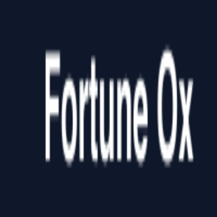
Dragon Tiger Luck
2026
Dragon Tiger Luck
· PG Soft ·
2021
รีวิวโดย
Somchai Sukhumvong
นักรีวิวคาสิโนออนไลน์และผู้เชี่ยวชาญสล็อต PG Soft (Thailan
Dragon Tiger Luck เป็นสล็อตที่พัฒนาโดย PG Soft มีรูปแบบ 5 ว
เกมที่มีการแข่งขันสูงที่สุดในตลาด คุณสมบัติหลักได้แก่ 3×3
การชนะสูงสุดที่ 5.000x ของเดิมพัน ด้วยกราฟิกที่ทันสมัย เพล
เล่นสามารถทดลองเล่นในโหมดสาธิตก่อนวางเดิมพันด้วยเงินจริง 
แพลตฟอร์ม
RTP อย่างเป็นทางการ
96.76
%
ความผันผวน