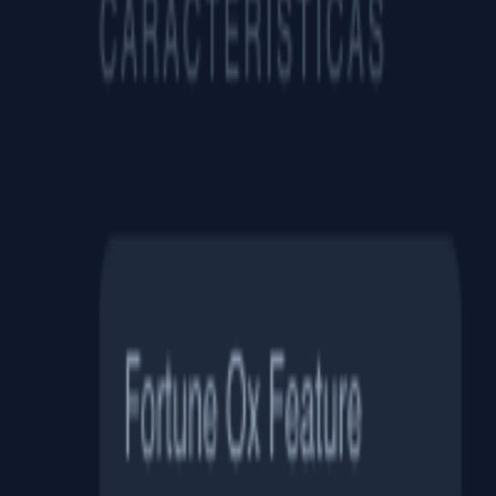
▶
เล่น
Dragon Tiger Luck — เคล็ดลับ & กลยุทธ์
เกมเพลจริง รางวัลใหญ่ และกลยุทธ์ที่ผู้เล่นทดสอบแล้ว
แหล่งที่มา:
YouTube
·
สิทธิ์ของผู้สร้างดั้งเดิม
🎮
🎮 กลไกเกมแบบละเอียด
:
Dragon Ti