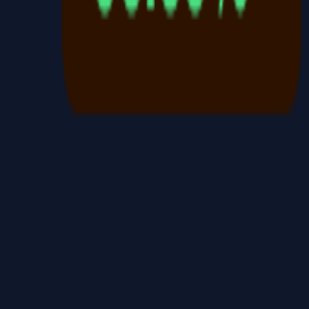
เกมเพลจริง รางวัลใหญ่ และกลยุทธ์ที่ผู้เล่นทดสอบแล้ว
แหล่งที่มา:
YouTube
·
สิทธิ์ของผู้สร้างดั้งเดิม
💡 เคล็ดลับ & กลยุทธ์
(
3
)
▶
เล่น
Dragon Tiger Luck — เคล็ดลับ & กลยุทธ์