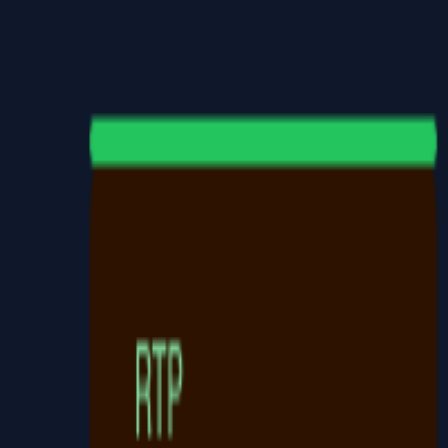
▶
เล่น
Dragon Tiger Luck — รางวัลใหญ่
เกมเพลจริง รางวัลใหญ่ และกลยุทธ์ที่ผู้เล่นทดสอบแล้ว
แหล่งที่มา:
YouTube
·
สิทธิ์ของผู้สร้างดั้งเดิม