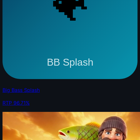
Big Bass Splash
RTP
96.71
%