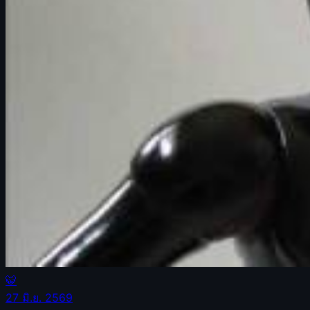
🐯
27 มิ.ย. 2569