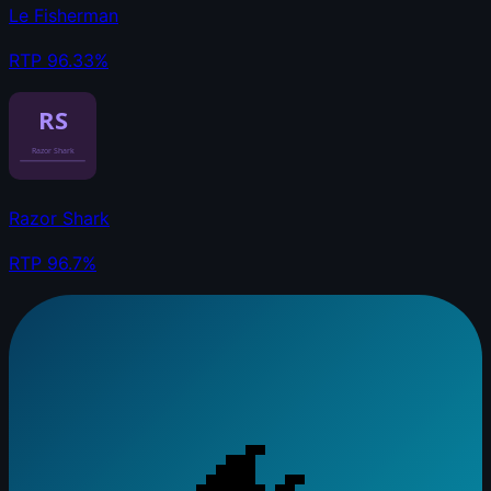
Le Fisherman
RTP
96.33
%
Razor Shark
RTP
96.7
%