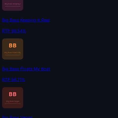
Big Bass Keeping It Reel
RTP
96.54
%
Big Bass Floats My Boat
RTP
96.71
%
Big Bass Vegas