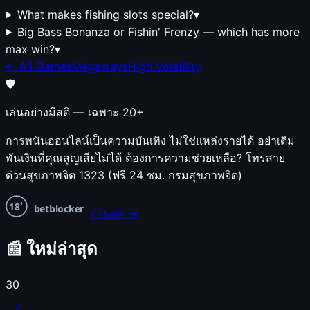
What makes fishing slots special?
▾
Big Bass Bonanza or Fishin' Frenzy — which has more
max win?
▾
←
All Games
Megaways
High Volatility
🛡️
เล่นอย่างมีสติ — เฉพาะ 20+
การพนันออนไลน์เป็นความบันเทิง ไม่ใช่แหล่งรายได้ อย่าเดิม
พันเงินที่คุณสูญเสียไม่ได้ ต้องการความช่วยเหลือ? โทรสาย
ด่วนสุขภาพจิต 1323 (ฟรี 24 ชม. กรมสุขภาพจิต)
+
18
betblocker
อ่านต่อ →
📰
ใหม่ล่าสุด
30