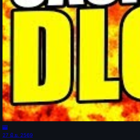
🎰
27 มิ.ย. 2569