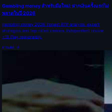
Gambling money สำหรับมือใหม่: ฝากเงินครั้งแรกไม่
พลาดในปี 2026
gambling money 2026: honest RTP analysis, expert
strategies and top-rated casinos. Independent review.
+18 Play responsibly.
อ่านต่อ →