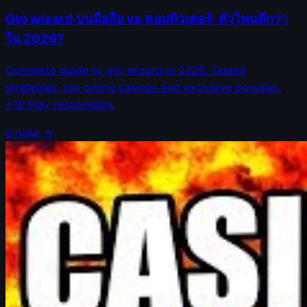
Gto wizard บนมือถือ vs คอมพิวเตอร์: ตัวไหนดีกว่า
ใน 2026?
Complete guide to gto wizard in 2026. Tested
strategies, top online casinos and exclusive bonuses.
+18 Play responsibly.
อ่านต่อ →