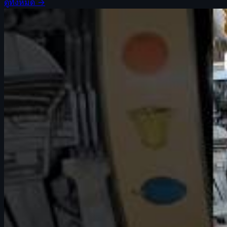
ดูทั้งหมด →