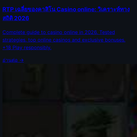
RTP เฉลี่ยของคาสิโน Casino online: วิเคราะห์ทาง
สถิติ 2026
Complete guide to casino online in 2026. Tested
strategies, top online casinos and exclusive bonuses.
+18 Play responsibly.
อ่านต่อ →